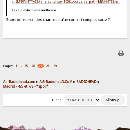
v=ELPBlMHTYyE&time_continue=105&source_ve_path=MjM4NTE&embeds_r
Fake plastic trees multicam
Superbe, merci , des chances qu’un concert complet sorte ?
Pages:
...
1
25
26
27
28
29
Air-Radiohead.com
»
AiR-RadioheaD.CoM
»
RADIOHEAD
»
Madrid - 4/5 et 7/8 - *spoil*
Aller à: