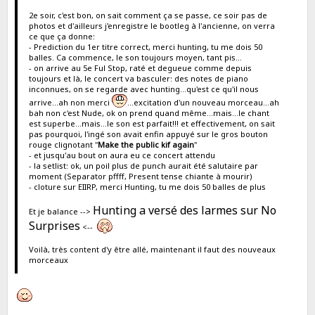
2e soir, c'est bon, on sait comment ça se passe, ce soir pas de
photos et d'ailleurs j'enregistre le bootleg à l'ancienne, on verra
ce que ça donne:
- Prediction du 1er titre correct, merci hunting, tu me dois 50
balles. Ca commence, le son toujours moyen, tant pis...
- on arrive au 5e Ful Stop, raté et degueue comme depuis
toujours et là, le concert va basculer: des notes de piano
inconnues, on se regarde avec hunting...qu'est ce qu'il nous
arrive...ah non merci
...excitation d'un nouveau morceau...ah
bah non c'est Nude, ok on prend quand même...mais...le chant
est superbe...mais...le son est parfait!!! et effectivement, on sait
pas pourquoi, l'ingé son avait enfin appuyé sur le gros bouton
rouge clignotant "
Make the public kif again
"
- et jusqu'au bout on aura eu ce concert attendu
- la setlist: ok, un poil plus de punch aurait été salutaire par
moment (Separator pffff, Present tense chiante à mourir)
- cloture sur EIIRP, merci Hunting, tu me dois 50 balles de plus
Hunting a versé des larmes sur No
Et je balance -->
Surprises
<--
Voilà, très content d'y être allé, maintenant il faut des nouveaux
morceaux