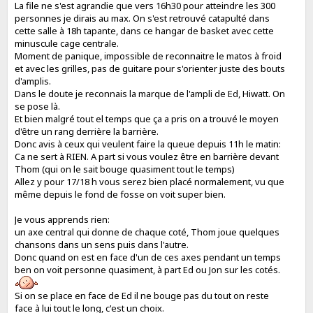
La file ne s'est agrandie que vers 16h30 pour atteindre les 300
personnes je dirais au max. On s'est retrouvé catapulté dans
cette salle à 18h tapante, dans ce hangar de basket avec cette
minuscule cage centrale.
Moment de panique, impossible de reconnaitre le matos à froid
et avec les grilles, pas de guitare pour s'orienter juste des bouts
d'amplis.
Dans le doute je reconnais la marque de l'ampli de Ed, Hiwatt. On
se pose là.
Et bien malgré tout el temps que ça a pris on a trouvé le moyen
d'être un rang derrière la barrière.
Donc avis à ceux qui veulent faire la queue depuis 11h le matin:
Ca ne sert à RIEN. A part si vous voulez être en barrière devant
Thom (qui on le sait bouge quasiment tout le temps)
Allez y pour 17/18 h vous serez bien placé normalement, vu que
même depuis le fond de fosse on voit super bien.
Je vous apprends rien:
un axe central qui donne de chaque coté, Thom joue quelques
chansons dans un sens puis dans l'autre.
Donc quand on est en face d'un de ces axes pendant un temps
ben on voit personne quasiment, à part Ed ou Jon sur les cotés.
Si on se place en face de Ed il ne bouge pas du tout on reste
face à lui tout le long, c'est un choix.