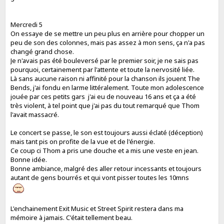
Mercredi 5
On essaye de se mettre un peu plus en arrière pour chopper un
peu de son des colonnes, mais pas assez à mon sens, ça n'a pas
changé grand chose.
Je n'avais pas été bouleversé par le premier soir, je ne sais pas
pourquoi, certainement par l'attente et toute la nervosité liée.
Là sans aucune raison ni affinité pour la chanson ils jouent The
Bends, j'ai fondu en larme littéralement. Toute mon adolescence
jouée par ces petits gars j'ai eu de nouveau 16 ans et ça a été
très violent, à tel point que j'ai pas du tout remarqué que Thom
l'avait massacré.
Le concert se passe, le son est toujours aussi éclaté (déception)
mais tant pis on profite de la vue et de l'énergie.
Ce coup ci Thom a pris une douche et a mis une veste en jean.
Bonne idée.
Bonne ambiance, malgré des aller retour incessants et toujours
autant de gens bourrés et qui vont pisser toutes les 10mns
L'enchainement Exit Music et Street Spirit restera dans ma
mémoire à jamais. C'était tellement beau.