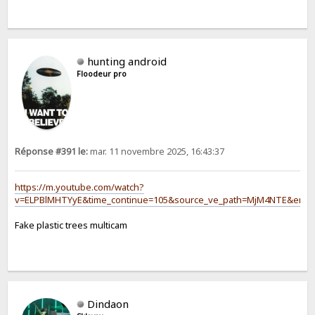
hunting android
Floodeur pro
Réponse #391 le:
mar. 11 novembre 2025, 16:43:37
https://m.youtube.com/watch?
v=ELPBlMHTYyE&time_continue=105&source_ve_path=MjM4NTE&embed
Fake plastic trees multicam
Dindaon