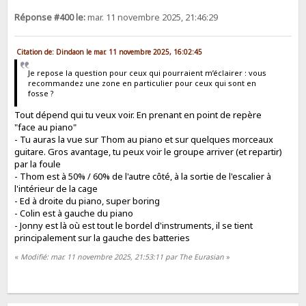
Réponse #400 le:
mar. 11 novembre 2025, 21:46:29
Citation de: Dindaon le mar. 11 novembre 2025, 16:02:45
Je repose la question pour ceux qui pourraient m’éclairer : vous
recommandez une zone en particulier pour ceux qui sont en
fosse ?
Tout dépend qui tu veux voir. En prenant en point de repère
"face au piano"
- Tu auras la vue sur Thom au piano et sur quelques morceaux
guitare. Gros avantage, tu peux voir le groupe arriver (et repartir)
par la foule
- Thom est à 50% / 60% de l'autre côté, à la sortie de l'escalier à
l'intérieur de la cage
- Ed à droite du piano, super boring
- Colin est à gauche du piano
- Jonny est là où est tout le bordel d'instruments, il se tient
principalement sur la gauche des batteries
«
Modifié: mar. 11 novembre 2025, 21:53:11 par The Eurasian
»