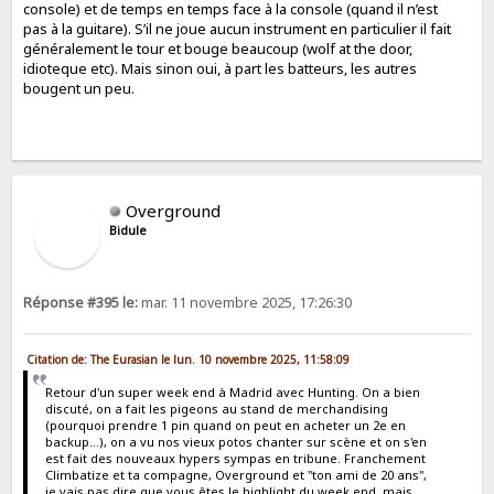
console) et de temps en temps face à la console (quand il n’est
pas à la guitare). S’il ne joue aucun instrument en particulier il fait
généralement le tour et bouge beaucoup (wolf at the door,
idioteque etc). Mais sinon oui, à part les batteurs, les autres
bougent un peu.
Overground
Bidule
Réponse #395 le:
mar. 11 novembre 2025, 17:26:30
Citation de: The Eurasian le lun. 10 novembre 2025, 11:58:09
Retour d'un super week end à Madrid avec Hunting. On a bien
discuté, on a fait les pigeons au stand de merchandising
(pourquoi prendre 1 pin quand on peut en acheter un 2e en
backup...), on a vu nos vieux potos chanter sur scène et on s'en
est fait des nouveaux hypers sympas en tribune. Franchement
Climbatize et ta compagne, Overground et "ton ami de 20 ans",
je vais pas dire que vous êtes le highlight du week end, mais