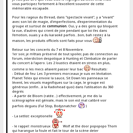
vous participez fortement à l'excellent souvenir de cette
mémorable escapade.
Pour les rageux du thread, dans "spectacle vivant", y a "vivant"
avec son lot de magie, d'imperfections, d'experimentation du
groupe et surtout de
communion
. Oui, y a des gens qui bloquent
la vue, d'autres qui crient de joie pendant que toi t'es dans
l'emotion, ouais y a du karaoké parfois...bon, bah restez à la
maison, les produits officiels sont faits pour vous
Retour sur les concerts du 7 et 8 Novembre.
1er soir, je m'étais préservé de tout spoiler, pas de connection au
forum, interdiction despotique à Hunting et Climbatize de parler
du concert à l'apero. Les 2 loustics étaient en stress en plus,
comme si les mecs allaient passer leur bac
Resultats:
- Début de feu: Les 3 premiers morceaux je suis en lévitation.
Planet Telex qui envoie la sauce, Sit Down les panneaux se
lèvent, les visuels magnifiques sur la cage, le groupe est
généreux (enfin...à la Radiohead quoi) dans l'utilisation du 360
degrés
- A partir de Bloom (ratée...) effectivement, je me dis la
scénographie est géniale, mais le son est mal calibré voir
parfois degueu (Ful Stop, Bodysnatcher
)
- La setlist: exceptionelle
- le rappel: monstrueux
Wolf at the door popopopo Thom
qui harangue la foule et fait le tour de la scène deter