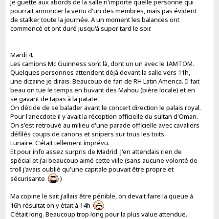
Je guette aux abords de la salle n'importe quelle personne qui
pourrait annoncer la venu d'un des membres, mais pas évident
de stalker toute la journée. A un moment les balances ont
commencé et ont duré jusqu'à super tard le soir.
Mardi 4.
Les camions Mc Guinness sont là, dont un un avec le IAMTOM.
Quelques personnes attendent déjà devant la salle vers 11h,
une dizaine je dirais. Beaucoup de fan de RH Latin America. Il fait
beau on tue le temps en buvant des Mahou (bière locale) et en
se gavant de tapas à la patate.
On décide de se balader avant le concert direction le palais royal.
Pour l'anecdote il y avait la réception officielle du sultan d'Oman.
On s'est retrouvé au milieu d'une parade officielle avec cavaliers
défilés coups de canons et snipers sur tous les toits.
Lunaire. C'était tellement imprévu.
Et pour info assez surpris de Madrid. J'en attendais rien de
spécial et j'ai beaucoup aimé cette ville (sans aucune volonté de
troll j'avais oublié qu'une capitale pouvait être propre et
sécurisante
)
Ma copine le sait j'allais être pénible, on devait faire la queue à
16h résultat on y était à 14h
C'était long. Beaucoup trop long pour la plus value attendue.