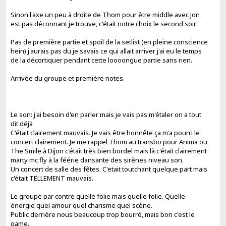
Sinon l'axe un peu à droite de Thom pour être middle avec Jon
est pas déconnant je trouve, c'était notre choix le second soir.
Pas de première partie et spoil de la setlist (en pleine conscience
hein) j'aurais pas du je savais ce qui allait arriver j'ai eu le temps
de la décortiquer pendant cette loooongue partie sans rien.
Arrivée du groupe et première notes.
Le son: j'ai besoin d'en parler mais je vais pas m'étaler on a tout
dit déjà
C'était clairement mauvais. Je vais être honnête ça m'a pourri le
concert clairement. Je me rappel Thom au transbo pour Anima ou
The Smile à Dijon c'était très bien bordel mais là c'était clairement
marty mc fly à la féérie dansante des sirènes niveau son.
Un concert de salle des fêtes. C'etait toutchant quelque part mais
c'était TELLEMENT mauvais.
Le groupe par contre quelle folie mais quelle folie. Quelle
énergie quel amour quel charisme quel scène.
Public derrière nous beaucoup trop bourré, mais bon c'est le
game.