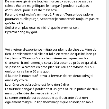
De manière générale tout les morceaux avec des passages
calmes étaient magnifiques le hangar à poulet n'avait pas
d'influence, pour le reste massacre.
Paranoid Android m'a emmerdé, Présent Tense (que j'adore
pourtant) quelle purge, Séparator je comprends toujours pas ce
qu'elle fait là.
Setlist bien plus quali et 'niche' que le premier soir.
Pyramid song my god.
Voila retour d'expérience mitigé sur pleins de choses. Mine de
rien la setlist même si elle est folle en terme de qualité, ben ça
fait plus de 20 ans qu'ils ont les mêmes mimiques sur les
chansons, franchement je savais à la seconde près ce qui allait
se passer. La caméra en gros plan sur You and Whose oui oui ....
oui bon ça va faire 20 ans quoi.
Il faut de la nouveauté, et vu la ferveur de ces deux soirs j'ai
envie d'y croire.
Leur énergie et la scèno est folle rien à dire.
La tournée hangar à poulet c'est un gros NON un putain de NON
mais quelle idée de merde sérieux !
La scène centrale est beaucoup trop frustrante c'est non
également malgré un lighshow magnifique et indispensable.