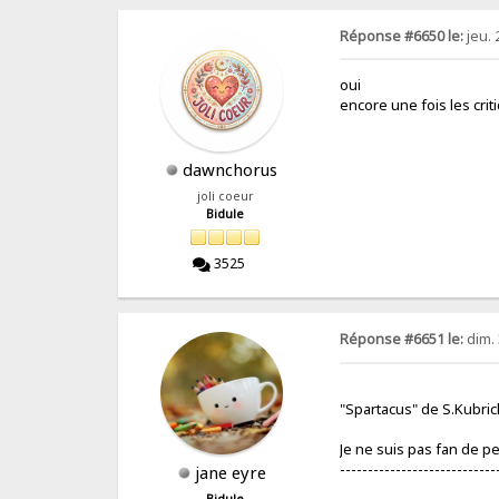
Réponse #6650 le:
jeu. 
oui
encore une fois les crit
dawnchorus
joli coeur
Bidule
3525
Réponse #6651 le:
dim. 
"Spartacus" de S.Kubric
Je ne suis pas fan de pep
----------------------------
jane eyre