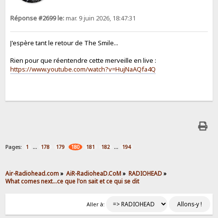
Réponse #2699 le:
mar. 9 juin 2026, 18:47:31
J'espère tant le retour de The Smile...
Rien pour que réentendre cette merveille en live :
https://www.youtube.com/watch?v=HujNaAQfa4Q
Pages:
...
...
1
178
179
180
181
182
194
Air-Radiohead.com
»
AiR-RadioheaD.CoM
»
RADIOHEAD
»
What comes next...ce que l'on sait et ce qui se dit
Aller à: