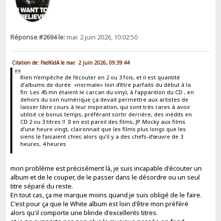
Réponse #2694 le:
mar. 2 juin 2026, 10:02:50
Citation de: PadKidA le mar. 2 juin 2026, 09:39:44
Rien n’empêche de l’écouter en 2 ou 3 fois, et il est quantité
d’albums de durée «normale» loin d’être parfaits du début à la
fin. Les 45 mn étaient le carcan du vinyl, à l’apparition du CD , en
dehors du son numérique ça devait permettre aux artistes de
laisser libre cours à leur inspiration, qui sont très rares à avoir
utilisé ce bonus temps, préférant sortir derrière, des inédits en
CD 2 ou 3 titres !! Il en est pareil des films, JP Mocky aux films
d’une heure vingt, claironnait que les films plus longs que les
siens le faisaient chier, alors qu’il y a des chefs-d’œuvre de 3
heures, 4 heures
mon problème est précisément là, je suis incapable d'écouter un
album et de le couper, de le passer dans le désordre ou un seul
titre séparé du reste.
En tout cas, ça me marque moins quand je suis obligé de le faire.
C'est pour ça que le White album est loin d'être mon préféré
alors qu'il comporte une blinde d'excellents titres.