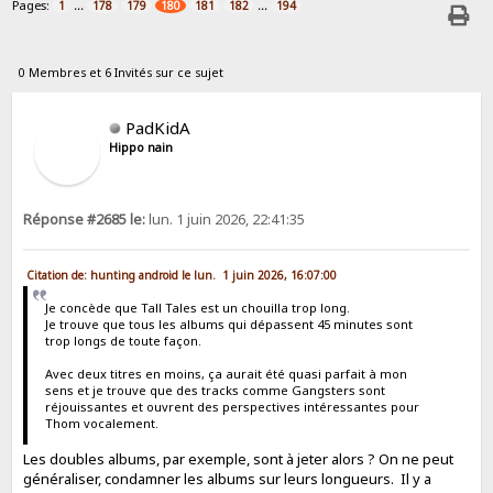
Pages:
...
...
1
178
179
180
181
182
194
0 Membres et 6 Invités sur ce sujet
PadKidA
Hippo nain
Réponse #2685 le:
lun. 1 juin 2026, 22:41:35
Citation de: hunting android le lun. 1 juin 2026, 16:07:00
Je concède que Tall Tales est un chouilla trop long.
Je trouve que tous les albums qui dépassent 45 minutes sont
trop longs de toute façon.
Avec deux titres en moins, ça aurait été quasi parfait à mon
sens et je trouve que des tracks comme Gangsters sont
réjouissantes et ouvrent des perspectives intéressantes pour
Thom vocalement.
Les doubles albums, par exemple, sont à jeter alors ? On ne peut
généraliser, condamner les albums sur leurs longueurs. Il y a