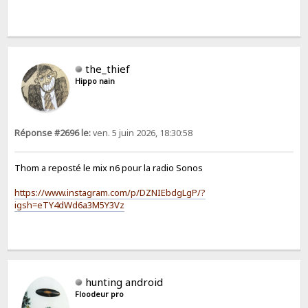
the_thief
Hippo nain
Réponse #2696 le:
ven. 5 juin 2026, 18:30:58
Thom a reposté le mix n6 pour la radio Sonos
https://www.instagram.com/p/DZNIEbdgLgP/?
igsh=eTY4dWd6a3M5Y3Vz
hunting android
Floodeur pro