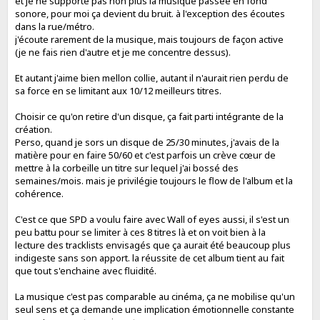
et je ne supporte pas non plus la musique passée en fond
sonore, pour moi ça devient du bruit. à l'exception des écoutes
dans la rue/métro.
j'écoute rarement de la musique, mais toujours de façon active
(je ne fais rien d'autre et je me concentre dessus).
Et autant j'aime bien mellon collie, autant il n'aurait rien perdu de
sa force en se limitant aux 10/12 meilleurs titres.
Choisir ce qu'on retire d'un disque, ça fait parti intégrante de la
création.
Perso, quand je sors un disque de 25/30 minutes, j'avais de la
matière pour en faire 50/60 et c'est parfois un crève cœur de
mettre à la corbeille un titre sur lequel j'ai bossé des
semaines/mois. mais je privilégie toujours le flow de l'album et la
cohérence.
C'est ce que SPD a voulu faire avec Wall of eyes aussi, il s'est un
peu battu pour se limiter à ces 8 titres là et on voit bien à la
lecture des tracklists envisagés que ça aurait été beaucoup plus
indigeste sans son apport. la réussite de cet album tient au fait
que tout s'enchaine avec fluidité.
La musique c'est pas comparable au cinéma, ça ne mobilise qu'un
seul sens et ça demande une implication émotionnelle constante