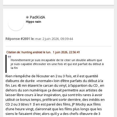
PadKidA
Hippo nain
Réponse #2691 le:
mar. 2 juin 2026, 09:39:44
Citation de: hunting android le lun. 1 juin 2026, 22:56:41
Honnêtement je suis incapable de te citer un double album que
je suis capable d’écouter en une fois et qui est parfait du début à
la fin
Rien n’empêche de l’écouter en 2 ou 3 fois, et il est quantité
d’albums de durée «normale» loin d’être parfaits du début à la
fin. Les 45 mn étaient le carcan du vinyl, à l’apparition du CD , en
dehors du son numérique ça devait permettre aux artistes de
laisser libre cours à leur inspiration, qui sont très rares à avoir
utilisé ce bonus temps, préférant sortir derrière, des inédits en
CD 2 ou 3 titres !! Il en est pareil des films, JP Mocky aux films
d’une heure vingt, claironnait que les films plus longs que les
siens le faisaient chier, alors qu’il y a des chefs-d’œuvre de 3