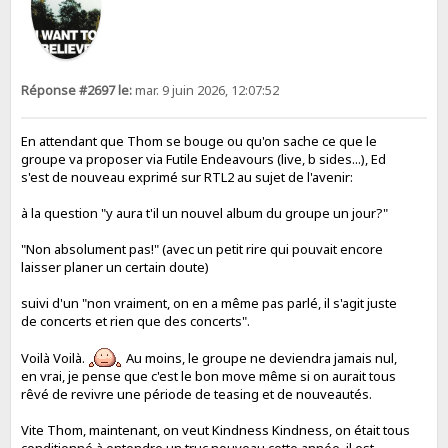
Réponse #2697 le:
mar. 9 juin 2026, 12:07:52
En attendant que Thom se bouge ou qu'on sache ce que le
groupe va proposer via Futile Endeavours (live, b sides...), Ed
s'est de nouveau exprimé sur RTL2 au sujet de l'avenir:
à la question "y aura t'il un nouvel album du groupe un jour?"
"Non absolument pas!" (avec un petit rire qui pouvait encore
laisser planer un certain doute)
suivi d'un "non vraiment, on en a même pas parlé, il s'agit juste
de concerts et rien que des concerts".
Voilà Voilà.
Au moins, le groupe ne deviendra jamais nul,
en vrai, je pense que c'est le bon move même si on aurait tous
rêvé de revivre une période de teasing et de nouveautés.
Vite Thom, maintenant, on veut Kindness Kindness, on était tous
conditionné à entendre un truc nouveau cette année, il est