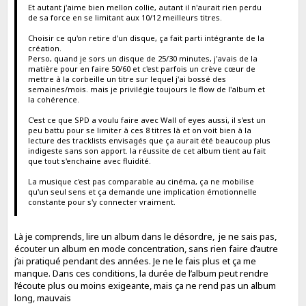
Et autant j'aime bien mellon collie, autant il n'aurait rien perdu
de sa force en se limitant aux 10/12 meilleurs titres.
Choisir ce qu'on retire d'un disque, ça fait parti intégrante de la
création.
Perso, quand je sors un disque de 25/30 minutes, j'avais de la
matière pour en faire 50/60 et c'est parfois un crève cœur de
mettre à la corbeille un titre sur lequel j'ai bossé des
semaines/mois. mais je privilégie toujours le flow de l'album et
la cohérence.
C'est ce que SPD a voulu faire avec Wall of eyes aussi, il s'est un
peu battu pour se limiter à ces 8 titres là et on voit bien à la
lecture des tracklists envisagés que ça aurait été beaucoup plus
indigeste sans son apport. la réussite de cet album tient au fait
que tout s'enchaine avec fluidité.
La musique c'est pas comparable au cinéma, ça ne mobilise
qu'un seul sens et ça demande une implication émotionnelle
constante pour s'y connecter vraiment.
Là je comprends, lire un album dans le désordre, je ne sais pas,
écouter un album en mode concentration, sans rien faire d’autre
j’ai pratiqué pendant des années. Je ne le fais plus et ça me
manque. Dans ces conditions, la durée de l’album peut rendre
l’écoute plus ou moins exigeante, mais ça ne rend pas un album
long, mauvais