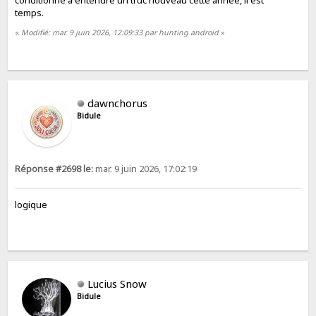
temps.
«
Modifié: mar. 9 juin 2026, 12:09:33 par hunting android
»
dawnchorus
Bidule
Réponse #2698 le:
mar. 9 juin 2026, 17:02:19
logique
Lucius Snow
Bidule