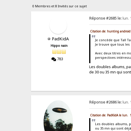
0 Membres et 8 Invités sur ce sujet
Réponse #2685 le:
lun. 
Citation de: hunting android
PadKidA
Je concède que Tall Tal
Je trouve que tous les
Hippo nain
Avec deux titres en m
perspectives intéres
783
Les doubles albums, par
de 30 ou 35 mn qui sont
Réponse #2686 le:
lun. 
Citation de: PadKidA le lun. 
Les doubles albums, p
ou 35 mn qui sont déjà