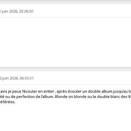
1 juin 2026, 23:26:30
2 juin 2026, 06:33:31
avis je peux l’écouter en entier , après écouter un double album jusqu’au b
alité ou de perfection de l’album. Blonde on blonde ou le double blanc des
référées.