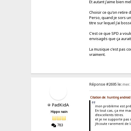
Et autant j'aime bien mel
Choisir ce qu'on retire d
Perso, quand je sors un 
titre sur lequel j'ai bo
C'est ce que SPD a voulu 
envisagés que ça aurait 
La musique c'est pas c
vraiment.
Réponse #2695 le:
mer. 
Citation de: hunting android
PadKidA
mon problème est préci
En tout cas, ça me mar
Hippo nain
d'excellents titres.
et je ne supporte pas 
j'écoute rarement de l
783