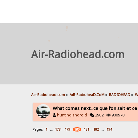
Air-Radiohead.com
Air-Radiohead.com
»
AiR-RadioheaD.CoM
»
RADIOHEAD
»
W
What comes next...ce que l'on sait et ce 
hunting android
·
2902 ·
900970
Pages:
...
...
1
178
179
180
181
182
194