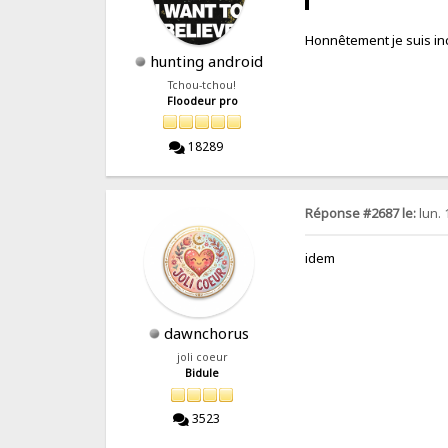
Honnêtement je suis inca
hunting android
Tchou-tchou!
Floodeur pro
18289
Réponse #2687 le:
lun. 
idem
dawnchorus
joli coeur
Bidule
3523