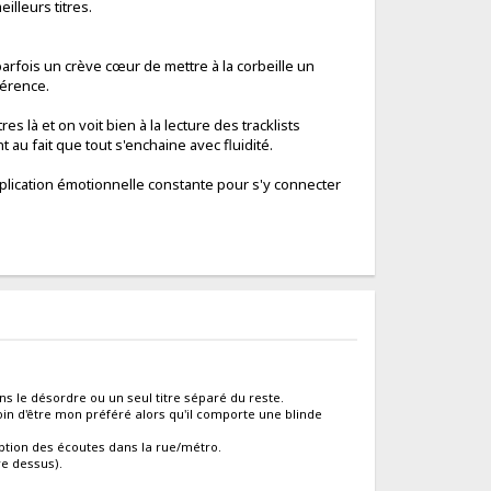
eilleurs titres.
parfois un crève cœur de mettre à la corbeille un
hérence.
res là et on voit bien à la lecture des tracklists
 au fait que tout s'enchaine avec fluidité.
plication émotionnelle constante pour s'y connecter
s le désordre ou un seul titre séparé du reste.
oin d'être mon préféré alors qu'il comporte une blinde
eption des écoutes dans la rue/métro.
re dessus).