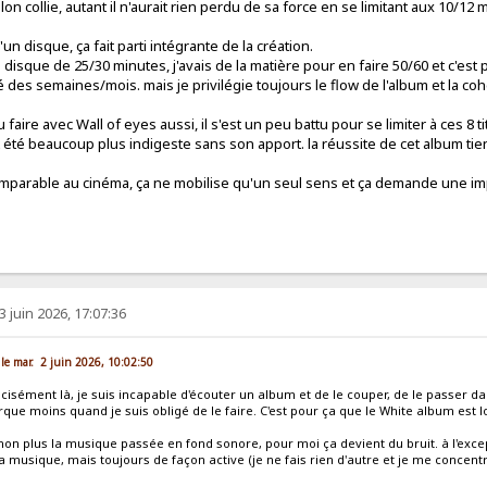
lon collie, autant il n'aurait rien perdu de sa force en se limitant aux 10/12 m
'un disque, ça fait parti intégrante de la création.
disque de 25/30 minutes, j'avais de la matière pour en faire 50/60 et c'est 
ssé des semaines/mois. mais je privilégie toujours le flow de l'album et la co
faire avec Wall of eyes aussi, il s'est un peu battu pour se limiter à ces 8 tit
été beaucoup plus indigeste sans son apport. la réussite de cet album tient
omparable au cinéma, ça ne mobilise qu'un seul sens et ça demande une im
3 juin 2026, 17:07:36
 le mar. 2 juin 2026, 10:02:50
sément là, je suis incapable d'écouter un album et de le couper, de le passer dan
que moins quand je suis obligé de le faire. C'est pour ça que le White album est l
non plus la musique passée en fond sonore, pour moi ça devient du bruit. à l'exc
a musique, mais toujours de façon active (je ne fais rien d'autre et je me concent