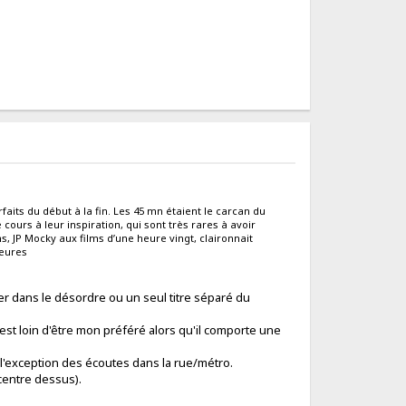
faits du début à la fin. Les 45 mn étaient le carcan du
cours à leur inspiration, qui sont très rares à avoir
lms, JP Mocky aux films d’une heure vingt, claironnait
heures
er dans le désordre ou un seul titre séparé du
 est loin d'être mon préféré alors qu'il comporte une
 l'exception des écoutes dans la rue/métro.
ncentre dessus).