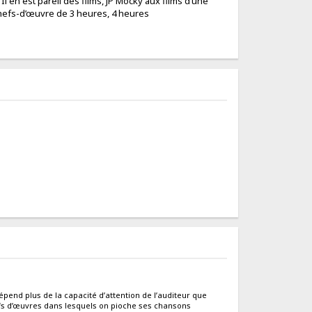
 Il en est pareil des films, JP Mocky aux films d’une
es chefs-d’œuvre de 3 heures, 4 heures
épend plus de la capacité d’attention de l’auditeur que
efs d’œuvres dans lesquels on pioche ses chansons