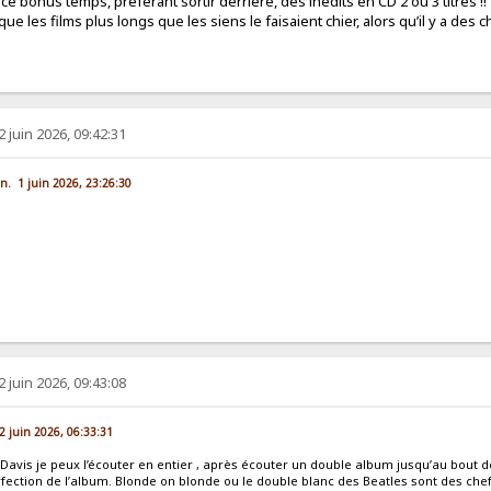
é ce bonus temps, préférant sortir derrière, des inédits en CD 2 ou 3 titres !!
 que les films plus longs que les siens le faisaient chier, alors qu’il y a d
2 juin 2026, 09:42:31
lun. 1 juin 2026, 23:26:30
2 juin 2026, 09:43:08
. 2 juin 2026, 06:33:31
Davis je peux l’écouter en entier , après écouter un double album jusqu’au bout d
rfection de l’album. Blonde on blonde ou le double blanc des Beatles sont des ch