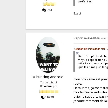
préférées.
783
Exact
Réponse #2694 le:
mar. 
Citation de: PadKidA le mar. 
Rien n’empêche de l’éc
vinyl, à l’apparition d
utilisé ce bonus temps,
que les films plus long
hunting android
mon problème est précis
Tchou-tchou!
reste.
Floodeur pro
En tout cas, ça me marq
blinde d'excellents titre
et je ne supporte pas n
18289
j'écoute rarement de la 