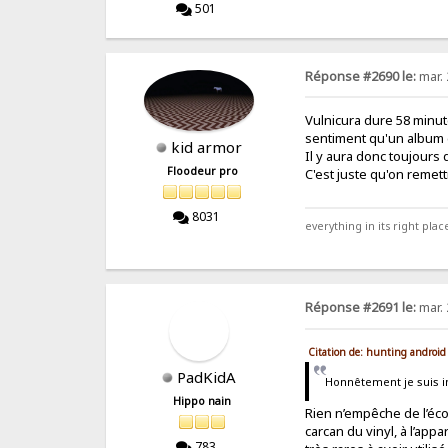
501
Réponse #2690 le:
mar. 
Vulnicura dure 58 minute
sentiment qu'un album d
kid armor
Il y aura donc toujours
Floodeur pro
C'est juste qu'on remet
8031
everything in its right place
Réponse #2691 le:
mar. 
Citation de: hunting android
PadKidA
Honnêtement je suis in
Hippo nain
Rien n’empêche de l’écou
carcan du vinyl, à l’app
783