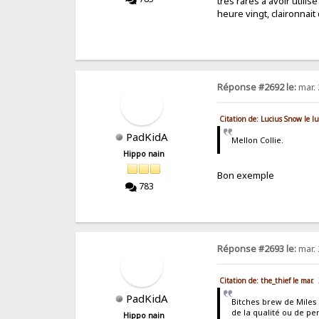
très rares à avoir utilis
heure vingt, claironnait
Réponse #2692 le:
mar. 
Citation de: Lucius Snow le 
PadKidA
Mellon Collie.
Hippo nain
Bon exemple
783
Réponse #2693 le:
mar. 
Citation de: the_thief le mar
PadKidA
Bitches brew de Miles 
de la qualité ou de pe
Hippo nain