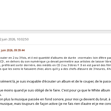
2 juin 2026, 10:02:50
2 juin 2026, 09:39:44
outer en 2 ou 3 fois, et il est quantité d’albums de durée «normale» loin d’être par
u CD , en dehors du son numérique ça devait permettre aux artistes de laisser libre 
 préférant sortir derrière, des inédits en CD 2 ou 3 titres !! Il en est pareil des fi
s que les siens le faisaient chier, alors qu’il y a des chefs-d’œuvre de 3 heures, 4 
ément là, je suis incapable d'écouter un album et de le couper, de le pass
ue moins quand je suis obligé de le faire. C'est pour ça que le White album
s.
on plus la musique passée en fond sonore, pour moi ça devient du bruit. à
musique, mais toujours de façon active (je ne fais rien d'autre et je me co