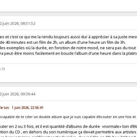
2 juin 2026, 08:51:52
s et c'est ce qui me la rendu toujours aussi dur à apprécier à sa juste mesur
e 40 minutes est un film de 2h, un album d'une heure un film de 3h.
 des exemples où la durée, en fonction de notre mood, ne sera pas du tou
tra peut-être moins facilement en boucle l'album d'une heure dans la platine
 !?!
2 juin 2026, 09:39:44
 le lun. 1 juin 2026, 22:56:41
capable de te citer un double album que je suis capable d’écouter en une fois et qu
ter en 2 ou 3 fois, et il est quantité d’albums de durée «normale» loin d’êtr
arition du CD , en dehors du son numérique ça devait permettre aux artistes d