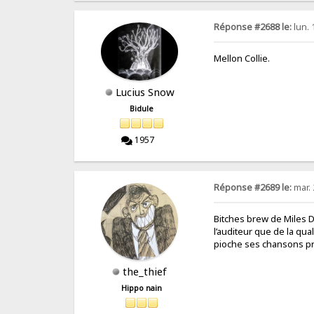
Réponse #2688 le:
lun. 
Mellon Collie.
Lucius Snow
Bidule
1957
Réponse #2689 le:
mar. 
Bitches brew de Miles D
l’auditeur que de la qu
pioche ses chansons p
the_thief
Hippo nain