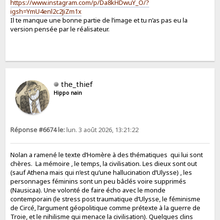
https://www.instagram.com/p/Da8kHDwuY_O/?
igsh=YmU4enl2c2JiZm1x
Il te manque une bonne partie de l’image et tu n’as pas eu la
version pensée par le réalisateur.
the_thief
Hippo nain
Réponse #6674 le:
lun. 3 août 2026, 13:21:22
Nolan a ramené le texte d’Homère à des thématiques qui lui sont
chères. La mémoire , le temps, la civilisation. Les dieux sont out
(sauf Athena mais qui n’est qu’une hallucination d’Ulysse) , les
personnages féminins sont un peu bâclés voire supprimés
(Nausicaa). Une volonté de faire écho avec le monde
contemporain (le stress post traumatique d’Ulysse, le féminisme
de Circé, l’argument géopolitique comme prétexte à la guerre de
Troie, et le nihilisme qui menace la civilisation). Quelques clins