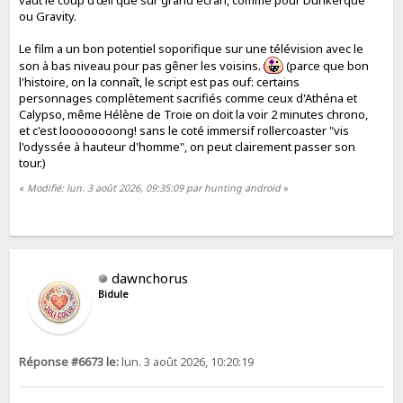
ou Gravity.
Le film a un bon potentiel soporifique sur une télévision avec le
son à bas niveau pour pas gêner les voisins.
(parce que bon
l'histoire, on la connaît, le script est pas ouf: certains
personnages complètement sacrifiés comme ceux d'Athéna et
Calypso, même Hélène de Troie on doit la voir 2 minutes chrono,
et c'est loooooooong! sans le coté immersif rollercoaster "vis
l'odyssée à hauteur d'homme", on peut clairement passer son
tour.)
«
Modifié: lun. 3 août 2026, 09:35:09 par hunting android
»
dawnchorus
Bidule
Réponse #6673 le:
lun. 3 août 2026, 10:20:19