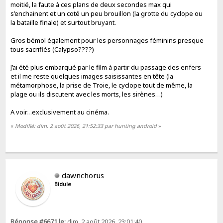
moitié, la faute à ces plans de deux secondes max qui
s’enchainent et un coté un peu brouillon (la grotte du cyclope ou
la bataille finale) et surtout bruyant.
Gros bémol également pour les personnages féminins presque
tous sacrifiés (Calypso????)
J’ai été plus embarqué par le film à partir du passage des enfers
et il me reste quelques images saisissantes en tête (la
métamorphose, la prise de Troie, le cyclope tout de même, la
plage ou ils discutent avec les morts, les sirènes…)
A voir…exclusivement au cinéma.
«
Modifié: dim. 2 août 2026, 21:52:33 par hunting android
»
dawnchorus
Bidule
Réponse #6671 le:
dim. 2 août 2026, 23:01:40