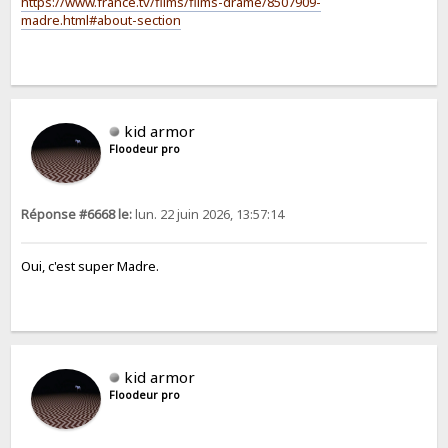
https://www.france.tv/films/films-drame/8507909-
madre.html#about-section
kid armor
Floodeur pro
Réponse #6668 le:
lun. 22 juin 2026, 13:57:14
Oui, c'est super Madre.
kid armor
Floodeur pro