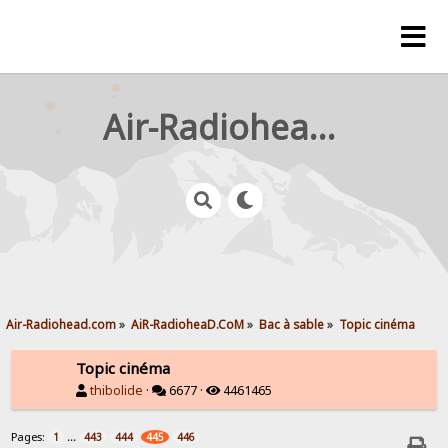
Air-Radiohead.com
Air-Radiohead.com
»
AiR-RadioheaD.CoM
»
Bac à sable
»
Topic cinéma
Topic cinéma
thibolide
·
6677 ·
4461465
Pages:
...
1
443
444
445
446