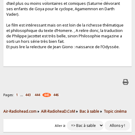
d’œil plus ou moins volontaires et comiques (Saturne dévorant
ses enfants de Goya pour le cyclope, Agamemnon en Darth
Vader).
Le film est intéressant mais on est loin de la richesse thématique
et philosophique du texte d’Homere. , A relire donc, la traduction
de Philippe Jacottet est très belle, sinon Philosophie magazine a
sorti un hors série très bien fait.
Et puis lire la relecture de Jean Giono : naissance de l’Odyssée.
Pages:
...
1
443
444
445
446
Air-Radiohead.com
»
AiR-RadioheaD.CoM
»
Bac à sable
»
Topic cinéma
Aller à: