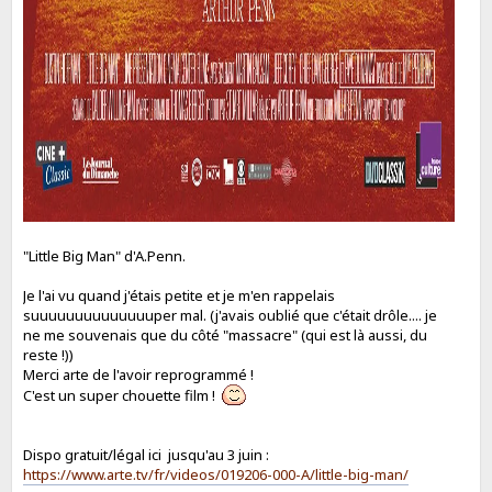
"Little Big Man" d'A.Penn.
Je l'ai vu quand j'étais petite et je m'en rappelais
suuuuuuuuuuuuuuper mal. (j'avais oublié que c'était drôle.... je
ne me souvenais que du côté "massacre" (qui est là aussi, du
reste !))
Merci arte de l'avoir reprogrammé !
C'est un super chouette film !
Dispo gratuit/légal ici jusqu'au 3 juin :
https://www.arte.tv/fr/videos/019206-000-A/little-big-man/