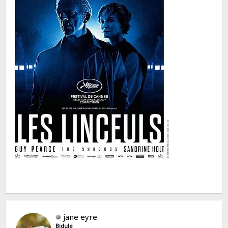
jane eyre
Bidule