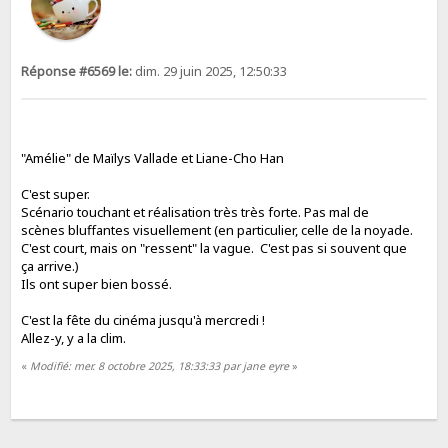
Réponse #6569 le:
dim. 29 juin 2025, 12:50:33
"Amélie" de Maïlys Vallade et Liane-Cho Han
C'est super.
Scénario touchant et réalisation très très forte. Pas mal de
scènes bluffantes visuellement (en particulier, celle de la noyade.
C'est court, mais on "ressent" la vague. C'est pas si souvent que
ça arrive.)
Ils ont super bien bossé.
C'est la fête du cinéma jusqu'à mercredi !
Allez-y, y a la clim.
«
Modifié: mer. 8 octobre 2025, 18:33:33 par jane eyre
»