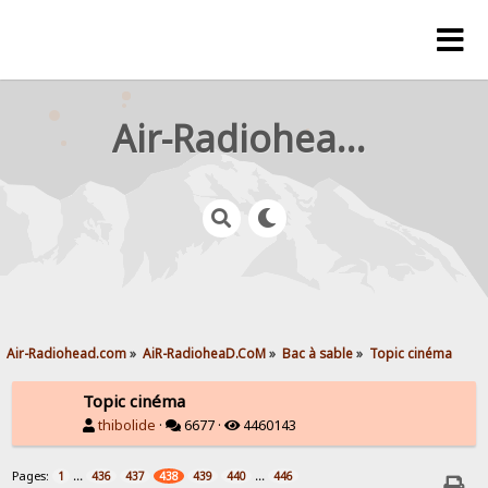
Air-Radiohead.com
Air-Radiohead.com
»
AiR-RadioheaD.CoM
»
Bac à sable
»
Topic cinéma
Topic cinéma
thibolide
·
6677 ·
4460143
Pages:
...
...
1
436
437
438
439
440
446