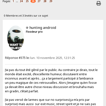
Pages:
...
1
24
25
26
27
28
29
0 Membres et 3 Invités sur ce sujet
hunting android
Floodeur pro
Réponse #375 le:
lun. 10 novembre 2025, 12:31:25
J’ai pas du tout été gêné par le public. Au contraire je dirais, tout le
monde était excité, d’excellente humeur, discutaient entre
inconnus avant et après…ça a largement participé à l’ambiance
un peu magique de ces retrouvailles. Alors j’imagine qu’en fosse
ça devait être autre chose niveau discussion et brouhaha mais
en gradin, c’était parfait.
J’ai pas versé de larmes que sur no surprises(ça m’a pris par
surprise) mais aussi sur exit music, street spirit et je ne sais pas