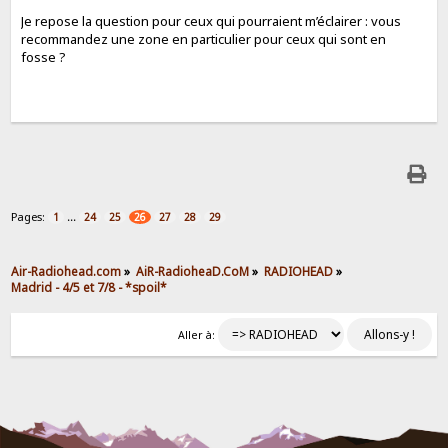
Je repose la question pour ceux qui pourraient m’éclairer : vous
recommandez une zone en particulier pour ceux qui sont en
fosse ?
Pages:
...
1
24
25
26
27
28
29
Air-Radiohead.com
»
AiR-RadioheaD.CoM
»
RADIOHEAD
»
Madrid - 4/5 et 7/8 - *spoil*
Aller à: