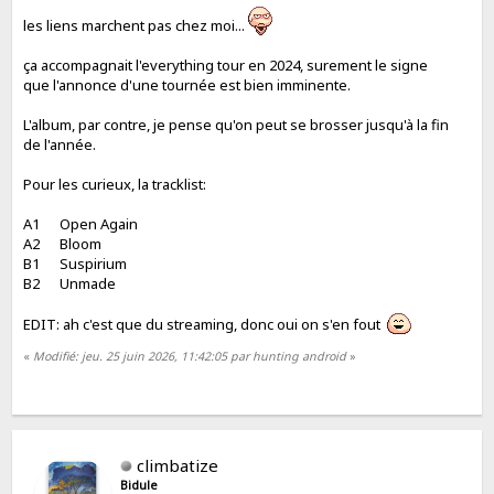
les liens marchent pas chez moi...
ça accompagnait l'everything tour en 2024, surement le signe
que l'annonce d'une tournée est bien imminente.
L'album, par contre, je pense qu'on peut se brosser jusqu'à la fin
de l'année.
Pour les curieux, la tracklist:
A1 Open Again
A2 Bloom
B1 Suspirium
B2 Unmade
EDIT: ah c'est que du streaming, donc oui on s'en fout
«
Modifié: jeu. 25 juin 2026, 11:42:05 par hunting android
»
climbatize
Bidule