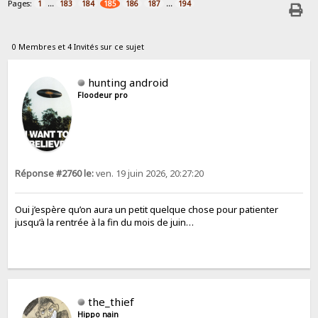
Pages:
...
...
1
183
184
185
186
187
194
0 Membres et 4 Invités sur ce sujet
hunting android
Floodeur pro
Réponse #2760 le:
ven. 19 juin 2026, 20:27:20
Oui j’espère qu’on aura un petit quelque chose pour patienter
jusqu’à la rentrée à la fin du mois de juin…
the_thief
Hippo nain