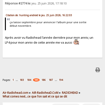
Réponse #2774 le:
jeu. 25 juin 2026, 17:18:10
Citation de: hunting android le jeu. 25 juin 2026, 16:22:03
ça laisse septembre pour annoncer l'album pour une sortie
début novembre.
Après avoir vu Radiohead l'année dernière pour mon anniv, un
LP4 pour mon anniv de cette année me va aussi
Pages:
...
...
1
183
184
185
186
187
194
Air-Radiohead.com
»
AiR-RadioheaD.CoM
»
RADIOHEAD
»
What comes next...ce que l'on sait et ce qui se dit