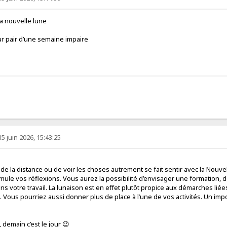
 la nouvelle lune
ur pair d’une semaine impaire
15 juin 2026, 15:43:25
de la distance ou de voir les choses autrement se fait sentir avec la Nouve
timule vos réflexions. Vous aurez la possibilité d’envisager une formation,
ns votre travail. La lunaison est en effet plutôt propice aux démarches liée
ous pourriez aussi donner plus de place à l’une de vos activités. Un impo
 demain c’est le jour 😉