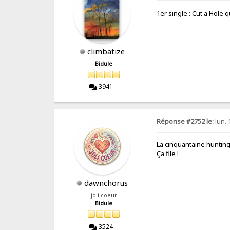
1er single : Cut a Hole
climbatize
Bidule
3941
Réponse #2752 le:
lun. 
La cinquantaine hunting
Ça file !
dawnchorus
joli coeur
Bidule
3524