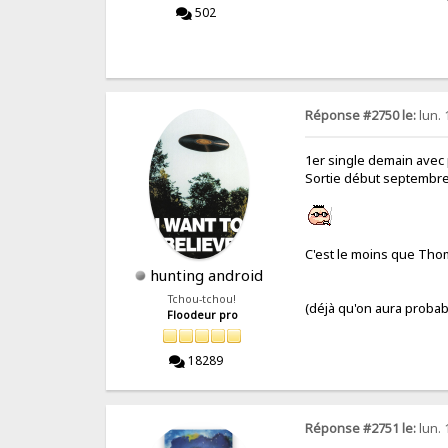
502
Réponse #2750 le:
lun. 
1er single demain avec
Sortie début septembre
C'est le moins que Tho
hunting android
Tchou-tchou!
(déjà qu'on aura proba
Floodeur pro
18289
Réponse #2751 le:
lun. 