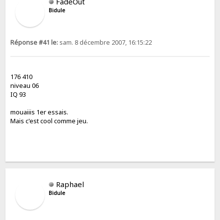
FadeOut
Bidule
Réponse #41 le:
sam. 8 décembre 2007, 16:15:22
176 410
niveau 06
IQ 93
mouaiiis 1er essais.
Mais c'est cool comme jeu.
Raphael
Bidule