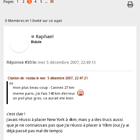
Pages:
...
1
2
3
4
5
30
0 Membres et 1 Invité sur ce sujet
Raphael
Bidule
Réponse #30 le:
mer. 5 décembre 2007, 22:49:13
Citation de: nicolas le mer. 5 décembre 2007, 22:47:21
mon plus beau coup : Cannes 27 km
meme paris, j'ai fais 140 km d'erreur.
un poil plus gros, ca aurait ete bien
c'est clair !
j'avais réussi à placer New York à 4km, mais y a des trucs aussi
que je ne connaissais pas que j'ai réussi à placer à 10km (oui j'y ai
déjà passé pas mal de temps)