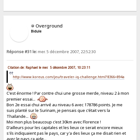
Overground
Bidule
Réponse #31 le:
mer. 5 décembre 2007, 22:52:30
Citation de: Raphael le mer. 5 décembre 2007, 10:23:11
http://www.koreus.com/jeu/traveler-iq-challenge.html?8366=894a
C'est énorme ! Par contre chui une grosse merde, niveau 2 à mon
premier essai...
Bon 2e essai chui arrivé au niveau 6 avec 178786 points. Je me
suis planté sur le Surinam, je pensais que c'était vers la
Thaïlande...
Moi mon plus beaucoup c'est 30km avec Florence !
D'ailleurs pour les capitales et les lieux ce serait encore mieux
s'ils indiquaient pas le pays, car y'a des lieux ça me disait rien et
avec le pays ça aide...