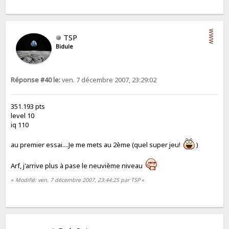
WWW
TSP
Bidule
Réponse #40 le:
ven. 7 décembre 2007, 23:29:02
351.193 pts
level 10
iq 110
au premier essai....Je me mets au 2ème (quel super jeu!
)
Arf, j'arrive plus à pase le neuvième niveau
«
Modifié: ven. 7 décembre 2007, 23:44:25 par TSP
»