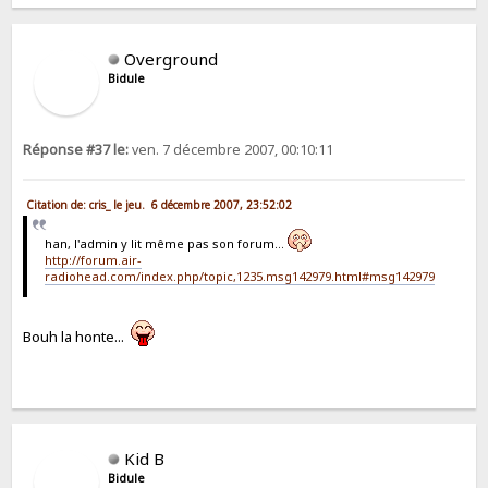
Overground
Bidule
Réponse #37 le:
ven. 7 décembre 2007, 00:10:11
Citation de: cris_ le jeu. 6 décembre 2007, 23:52:02
han, l'admin y lit même pas son forum...
http://forum.air-
radiohead.com/index.php/topic,1235.msg142979.html#msg142979
Bouh la honte...
Kid B
Bidule