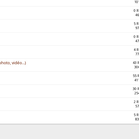
10
0 
46
5 
97
0 
47
4 
77
photo, vidéo...)
43 
30
55 
41
30 
25
2 
57
5 
83