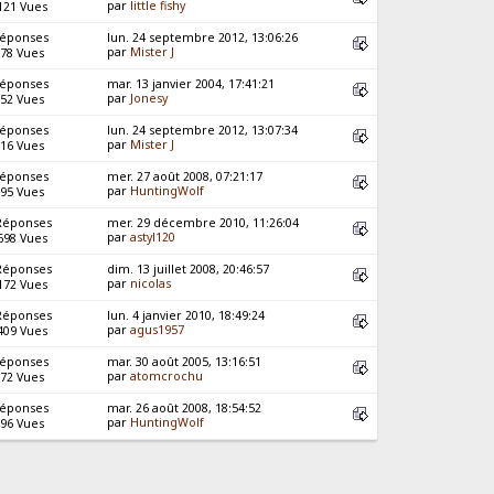
par
little fishy
121 Vues
Réponses
lun. 24 septembre 2012, 13:06:26
par
Mister J
78 Vues
Réponses
mar. 13 janvier 2004, 17:41:21
par
Jonesy
52 Vues
Réponses
lun. 24 septembre 2012, 13:07:34
par
Mister J
16 Vues
Réponses
mer. 27 août 2008, 07:21:17
par
HuntingWolf
95 Vues
Réponses
mer. 29 décembre 2010, 11:26:04
par
astyl120
698 Vues
Réponses
dim. 13 juillet 2008, 20:46:57
par
nicolas
172 Vues
Réponses
lun. 4 janvier 2010, 18:49:24
par
agus1957
409 Vues
Réponses
mar. 30 août 2005, 13:16:51
par
atomcrochu
72 Vues
Réponses
mar. 26 août 2008, 18:54:52
par
HuntingWolf
96 Vues