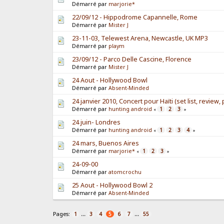
Démarré par
marjorie*
22/09/12 - Hippodrome Capannelle, Rome
Démarré par
Mister J
23-11-03, Telewest Arena, Newcastle, UK MP3
Démarré par
playm
23/09/12 - Parco Delle Cascine, Florence
Démarré par
Mister J
24 Aout - Hollywood Bowl
Démarré par
Absent-Minded
24 janvier 2010, Concert pour Haïti (set list, review, 
Démarré par
hunting android
1
2
3
«
»
24 juin- Londres
Démarré par
hunting android
1
2
3
4
«
»
24 mars, Buenos Aires
Démarré par
marjorie*
1
2
3
«
»
24-09-00
Démarré par
atomcrochu
25 Aout - Hollywood Bowl 2
Démarré par
Absent-Minded
Pages:
...
...
1
3
4
5
6
7
55