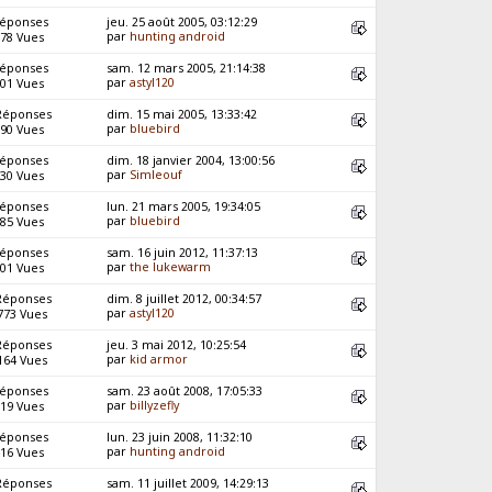
Réponses
jeu. 25 août 2005, 03:12:29
par
hunting android
78 Vues
Réponses
sam. 12 mars 2005, 21:14:38
par
astyl120
01 Vues
Réponses
dim. 15 mai 2005, 13:33:42
par
bluebird
90 Vues
Réponses
dim. 18 janvier 2004, 13:00:56
par
Simleouf
30 Vues
Réponses
lun. 21 mars 2005, 19:34:05
par
bluebird
85 Vues
Réponses
sam. 16 juin 2012, 11:37:13
par
the lukewarm
01 Vues
Réponses
dim. 8 juillet 2012, 00:34:57
par
astyl120
773 Vues
Réponses
jeu. 3 mai 2012, 10:25:54
par
kid armor
164 Vues
Réponses
sam. 23 août 2008, 17:05:33
par
billyzefly
19 Vues
Réponses
lun. 23 juin 2008, 11:32:10
par
hunting android
16 Vues
Réponses
sam. 11 juillet 2009, 14:29:13