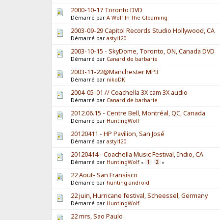
2000-10-17 Toronto DVD
Démarré par
A Wolf In The Gloaming
2003-09-29 Capitol Records Studio Hollywood, CA
Démarré par
astyl120
2003-10-15 - SkyDome, Toronto, ON, Canada DVD
Démarré par
Canard de barbarie
2003-11-22@Manchester MP3
Démarré par
nikoDK
2004-05-01 // Coachella 3X cam 3X audio
Démarré par
Canard de barbarie
2012.06.15 - Centre Bell, Montréal, QC, Canada
Démarré par
HuntingWolf
20120411 - HP Pavilion, San José
Démarré par
astyl120
20120414 - Coachella Music Festival, Indio, CA
Démarré par
HuntingWolf
1
2
«
»
22 Aout- San Fransisco
Démarré par
hunting android
22 juin, Hurricane festival, Scheessel, Germany
Démarré par
HuntingWolf
22 mrs, Sao Paulo