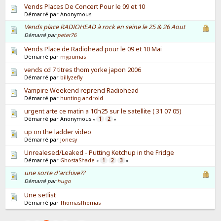
Vends Places De Concert Pour le 09 et 10
Démarré par Anonymous
Vends place RADIOHEAD à rock en seine le 25 & 26 Aout
Démarré par
peter76
Vends Place de Radiohead pour le 09 et 10 Mai
Démarré par
mypumas
vends cd 7 titres thom yorke japon 2006
Démarré par
billyzefly
Vampire Weekend reprend Radiohead
Démarré par
hunting android
urgent arte ce matin a 10h25 sur le satellite ( 31 07 05)
Démarré par Anonymous
1
2
«
»
up on the ladder video
Démarré par
Jonesy
Unrealesed/Leaked - Putting Ketchup in the Fridge
Démarré par
GhostaShade
1
2
3
«
»
une sorte d'archive??
Démarré par
hugo
Une setlist
Démarré par
ThomasThomas