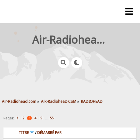
Air-Radiohead.com
Air-Radiohead.com
»
AiR-RadioheaD.CoM
»
RADIOHEAD
Pages:
...
1
2
3
4
5
55
TITRE
/
DÉMARRÉ PAR