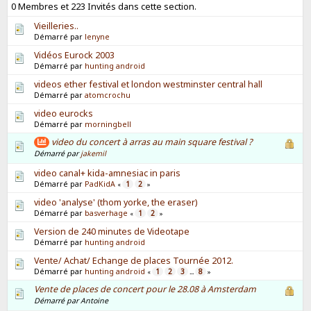
0 Membres et 223 Invités dans cette section.
Vieilleries..
Démarré par
lenyne
Vidéos Eurock 2003
Démarré par
hunting android
videos ether festival et london westminster central hall
Démarré par
atomcrochu
video eurocks
Démarré par
morningbell
video du concert à arras au main square festival ?
Démarré par
jakemil
video canal+ kida-amnesiac in paris
Démarré par
PadKidA
1
2
«
»
video 'analyse' (thom yorke, the eraser)
Démarré par
basverhage
1
2
«
»
Version de 240 minutes de Videotape
Démarré par
hunting android
Vente/ Achat/ Echange de places Tournée 2012.
Démarré par
hunting android
1
2
3
8
«
...
»
Vente de places de concert pour le 28.08 à Amsterdam
Démarré par Antoine