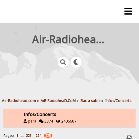
Air-Radiohead.com
Air-Radiohead.com
»
AiR-RadioheaD.CoM
»
Bac à sable
»
Infos/Concerts
Infos/Concerts
para
·
3374 ·
2406607
Pages:
...
1
223
224
225