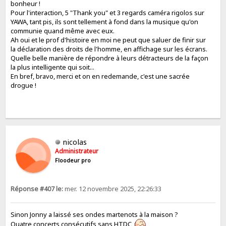
bonheur !
Pour l'interaction, 5 "Thank you" et 3 regards caméra rigolos sur
YAWA, tant pis, ils sont tellement à fond dans la musique qu'on
communie quand même avec eux.
Ah oui et le prof d'histoire en moi ne peut que saluer de finir sur
la déclaration des droits de l'homme, en affichage sur les écrans.
Quelle belle manière de répondre à leurs détracteurs de la façon
la plus intelligente qui soit...
En bref, bravo, merci et on en redemande, c'est une sacrée
drogue !
nicolas
Administrateur
Floodeur pro
Réponse #407 le:
mer. 12 novembre 2025, 22:26:33
Sinon Jonny a laissé ses ondes martenots à la maison ?
Quatre concerts consécutifs sans HTDC