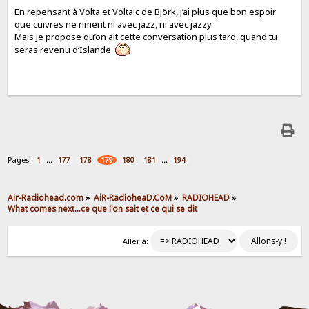
En repensant à Volta et Voltaic de Björk, j’ai plus que bon espoir
que cuivres ne riment ni avec jazz, ni avec jazzy.
Mais je propose qu’on ait cette conversation plus tard, quand tu
seras revenu d’Islande
Pages:
...
...
1
177
178
179
180
181
194
Air-Radiohead.com
»
AiR-RadioheaD.CoM
»
RADIOHEAD
»
What comes next...ce que l'on sait et ce qui se dit
Aller à: