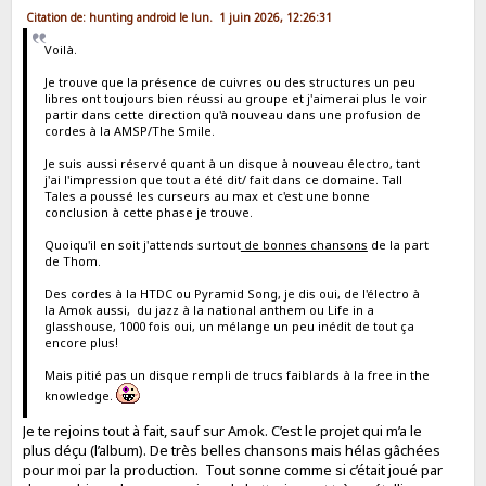
Citation de: hunting android le lun. 1 juin 2026, 12:26:31
Voilà.
Je trouve que la présence de cuivres ou des structures un peu
libres ont toujours bien réussi au groupe et j'aimerai plus le voir
partir dans cette direction qu'à nouveau dans une profusion de
cordes à la AMSP/The Smile.
Je suis aussi réservé quant à un disque à nouveau électro, tant
j'ai l'impression que tout a été dit/ fait dans ce domaine. Tall
Tales a poussé les curseurs au max et c'est une bonne
conclusion à cette phase je trouve.
Quoiqu'il en soit j'attends surtout
de bonnes chansons
de la part
de Thom.
Des cordes à la HTDC ou Pyramid Song, je dis oui, de l'électro à
la Amok aussi, du jazz à la national anthem ou Life in a
glasshouse, 1000 fois oui, un mélange un peu inédit de tout ça
encore plus!
Mais pitié pas un disque rempli de trucs faiblards à la free in the
knowledge.
Je te rejoins tout à fait, sauf sur Amok. C’est le projet qui m’a le
plus déçu (l’album). De très belles chansons mais hélas gâchées
pour moi par la production. Tout sonne comme si c’était joué par