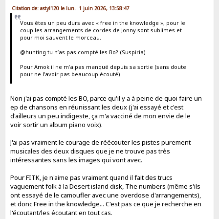
Citation de: astyl120 le lun. 1 juin 2026, 13:58:47
Vous êtes un peu durs avec « free in the knowledge », pour le
coup les arrangements de cordes de Jonny sont sublimes et
pour moi sauvent le morceau.
@hunting tu n’as pas compté les Bo? (Suspiria)
Pour Amok il ne m’a pas manqué depuis sa sortie (sans doute
pour ne l’avoir pas beaucoup écouté)
Non j'ai pas compté les BO, parce qu'il y a à peine de quoi faire un
ep de chansons en réunissant les deux (j'ai essayé et c'est
d'ailleurs un peu indigeste, ça m'a vacciné de mon envie de le
voir sortir un album piano voix).
J'ai pas vraiment le courage de réécouter les pistes purement
musicales des deux disques que je ne trouve pas très
intéressantes sans les images qui vont avec.
Pour FITK, je n'aime pas vraiment quand il fait des trucs
vaguement folk à la Desert island disk, The numbers (même s'ils
ont essayé de le camoufler avec une overdose d'arrangements),
et donc Free in the knowledge... C'est pas ce que je recherche en
l'écoutant/les écoutant en tout cas.