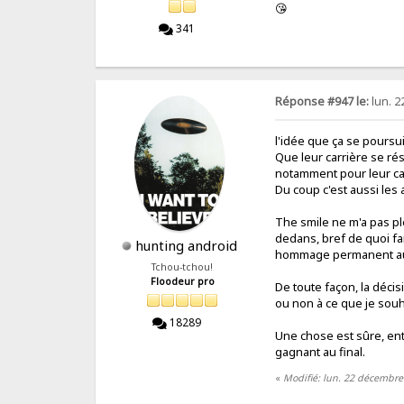
😘
341
Réponse #947 le:
lun. 2
l'idée que ça se poursu
Que leur carrière se ré
notamment pour leur cap
Du coup c'est aussi les
The smile ne m'a pas pl
dedans, bref de quoi fai
hunting android
hommage permanent au p
Tchou-tchou!
Floodeur pro
De toute façon, la décis
ou non à ce que je souh
18289
Une chose est sûre, ent
gagnant au final.
«
Modifié: lun. 22 décembre