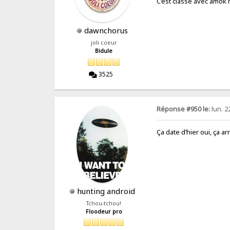
C’est classe avec amok 
dawnchorus
joli coeur
Bidule
3525
Réponse #950 le:
lun. 2
Ça date d’hier oui, ça arr
hunting android
Tchou-tchou!
Floodeur pro