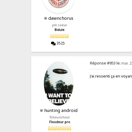
dawnchorus
joli coeur
Bidule
3525
Réponse #953 le:
mar. 2
J'ai ressenti ça en voya
hunting android
Tchou-tchou!
Floodeur pro