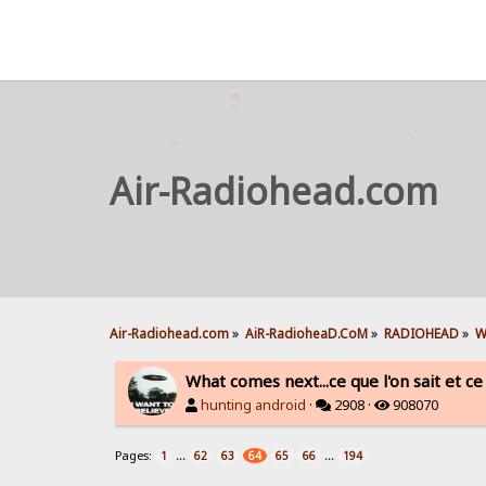
Air-Radiohead.com
Air-Radiohead.com
»
AiR-RadioheaD.CoM
»
RADIOHEAD
»
W
What comes next...ce que l'on sait et ce 
hunting android
·
2908 ·
908070
Pages:
...
...
1
62
63
64
65
66
194