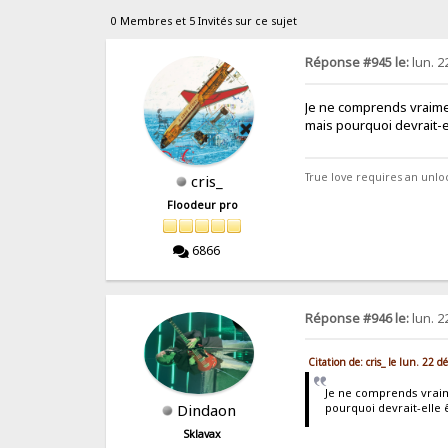
0 Membres et 5 Invités sur ce sujet
Réponse #945 le:
lun. 2
Je ne comprends vraimen
mais pourquoi devrait-e
True love requires an unl
cris_
Floodeur pro
6866
Réponse #946 le:
lun. 2
Citation de: cris_ le lun. 22
Je ne comprends vraim
pourquoi devrait-elle
Dindaon
Sklavax