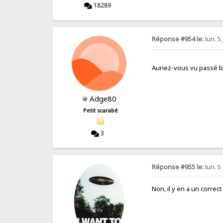
18289
Réponse #954 le:
lun. 5
Auriez-vous vu passé b
Adge80
Petit scarabé
3
Réponse #955 le:
lun. 5
Non, il y en a un correc