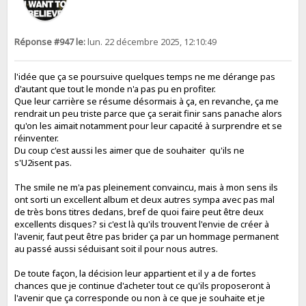
Réponse #947 le:
lun. 22 décembre 2025, 12:10:49
l'idée que ça se poursuive quelques temps ne me dérange pas
d'autant que tout le monde n'a pas pu en profiter.
Que leur carrière se résume désormais à ça, en revanche, ça me
rendrait un peu triste parce que ça serait finir sans panache alors
qu'on les aimait notamment pour leur capacité à surprendre et se
réinventer.
Du coup c'est aussi les aimer que de souhaiter qu'ils ne
s'U2isent pas.
The smile ne m'a pas pleinement convaincu, mais à mon sens ils
ont sorti un excellent album et deux autres sympa avec pas mal
de très bons titres dedans, bref de quoi faire peut être deux
excellents disques? si c'est là qu'ils trouvent l'envie de créer à
l'avenir, faut peut être pas brider ça par un hommage permanent
au passé aussi séduisant soit il pour nous autres.
De toute façon, la décision leur appartient et il y a de fortes
chances que je continue d'acheter tout ce qu'ils proposeront à
l'avenir que ça corresponde ou non à ce que je souhaite et je