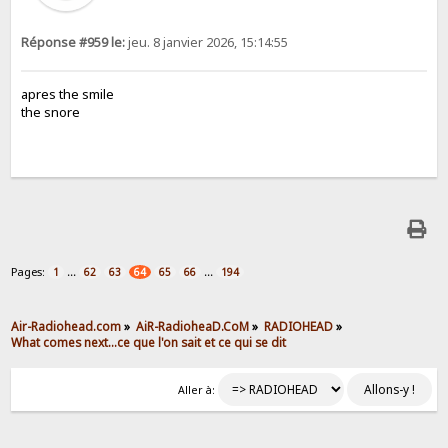
Réponse #959 le:
jeu. 8 janvier 2026, 15:14:55
apres the smile
the snore
Pages:
...
...
1
62
63
64
65
66
194
Air-Radiohead.com
»
AiR-RadioheaD.CoM
»
RADIOHEAD
»
What comes next...ce que l'on sait et ce qui se dit
Aller à: