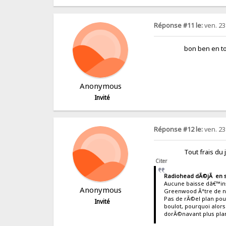
Réponse #11 le:
ven. 23
bon ben en tous ca
Anonymous
Invité
Réponse #12 le:
ven. 23
Tout frais du jour,
Citer
Radiohead dÃ©jÃ en s
Aucune baisse dâ€™ins
Anonymous
Greenwood Ãªtre de no
Pas de rÃ©el plan pou
Invité
boulot, pourquoi alors
dorÃ©navant plus plan