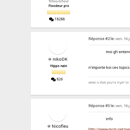
Tchou-tchou!
Floodeur pro
18288
Réponse #2 le:
ven. 16 j
moi gh entendu dire 
nikoDK
Hippo nain
n'importe koi ce
826
what is that you're tryin' to 
Réponse #3 le:
ven. 16 j
info
Nicofieu
http://www.mcm.net/ne