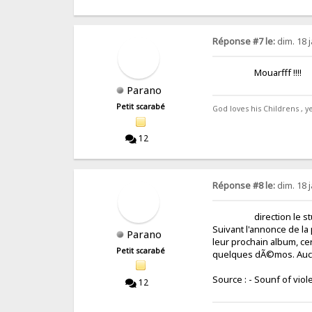
Réponse #7 le:
dim. 18 j
Mouarfff 
Parano
Petit scarabé
God loves his Childrens , ye
12
Réponse #8 le:
dim. 18 j
direction le studi
Suivant l'annonce de la
Parano
leur prochain album, ce
Petit scarabé
quelques dÃ©mos. Aucun
Source : - Sounf of
12