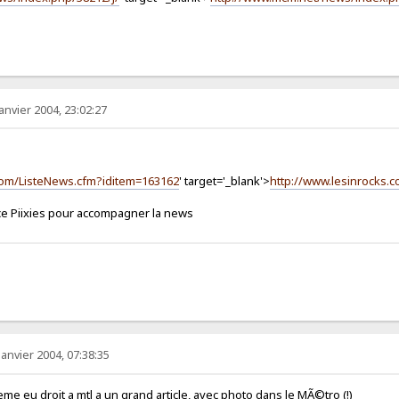
anvier 2004, 23:02:27
.com/ListeNews.cfm?iditem=163162
' target='_blank'>
http://www.lesinrocks.
 sauce Piixies pour accompagner la news
janvier 2004, 07:38:35
roit a mtl a un grand article, avec photo dans le MÃ©tro (!)