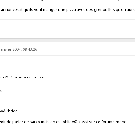
... il annoncerait qu'ils vont manger une pizza avec des grenouilles qu
janvier 2004, 09:43:26
en 2007 sarko serait president...
cs
AAA
:brick:
e devoir de parler de sarko mais on est obligÃ© aussi sur ce forum ! 