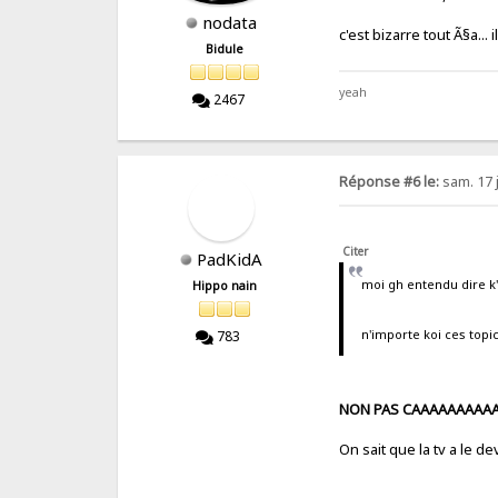
nodata
c'est bizarre tout Ã§a
Bidule
yeah
2467
Réponse #6 le:
sam. 17 
Citer
PadKidA
moi gh entendu dire k'
Hippo nain
n'importe koi ces topi
783
NON PAS CAAAAAAAAA
On sait que la tv a l