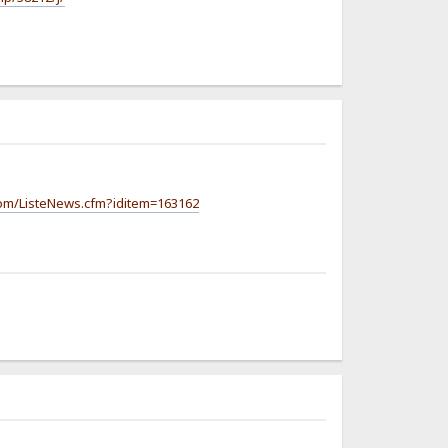
com/ListeNews.cfm?iditem=163162