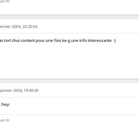
ah !!!!
anvier 2004, 23:20:04
ort chui content pour une fois ke g une info interessante :)
janvier 2004, 19:49:43
lol :hey:
ah !!!!