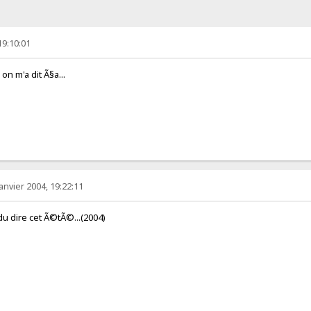
19:10:01
on m'a dit Ã§a...
anvier 2004, 19:22:11
 dire cet Ã©tÃ©...(2004)