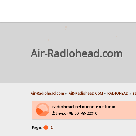
Air-Radiohead.com
Air-Radiohead.com
»
AiR-RadioheaD.CoM
»
RADIOHEAD
»
r
radiohead retourne en studio
Invité ·
20 ·
22010
Pages:
1
2