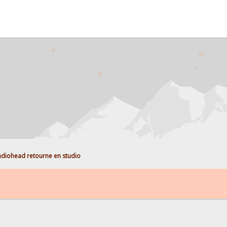
adiohead retourne en studio