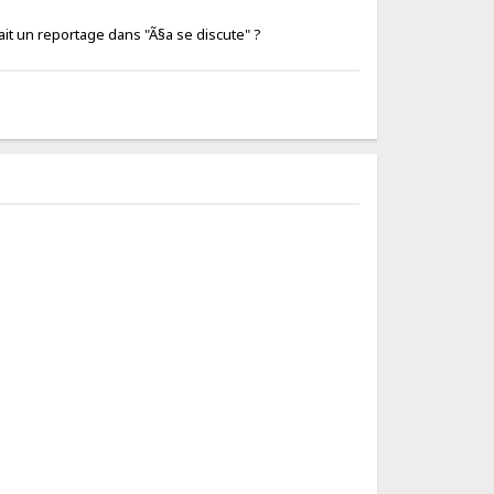
'on aurrait un reportage dans "Ã§a se discute" ?
:nono: