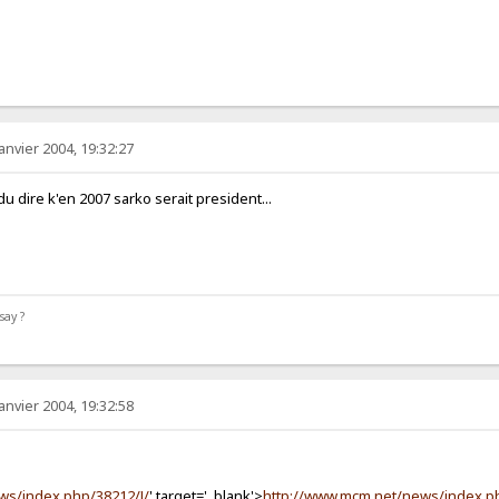
anvier 2004, 19:32:27
k'en 2007 sarko serait president...
s topics
say ?
anvier 2004, 19:32:58
ws/index.php/38212/J/
' target='_blank'>
http://www.mcm.net/news/index.ph