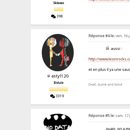
Sklavax
398
Réponse #4 le:
ven. 16 j
lÃ aussi :
http://www.lesinrocks
et en plus il ya une
astyl120
Bidule
Deaf, dumb and blind
3319
Réponse #5 le:
sam. 17 
ouais, on a meme eu d