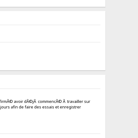
confirmÃ© avoir dÃ©jÃ commencÃ© Ã travailler sur
urs afin de faire des essais et enregistrer