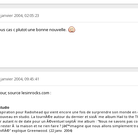
 janvier 2004, 02:05:23
s c plutot une bonne nouvelle.
 janvier 2004, 09:45:41
 source lesinrocks.com :
tudio
piration pour Radiohead qui vient encore une fois de surprendre son monde en d
uveau en studio. La tournÃ©e autour du dernier et sixiÃ¨me album Hail to the 
r autant ni de date pour un Ã©ventuel septiÃ¨me album : "Nous ne savons pas c
 rester Ã la maison et ne rien faire ? Jâ€™imagine que nous allons simplement tra
ifiÃ©" explique Greenwood. (22 janv. 2004)