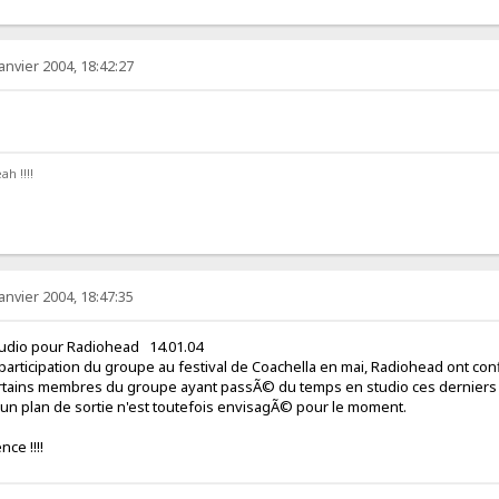
anvier 2004, 18:42:27
!!!!
ah !!!!
anvier 2004, 18:47:35
o pour Radiohead 14.01.04
 participation du groupe au festival de Coachella en mai, Radiohead ont 
rtains membres du groupe ayant passÃ© du temps en studio ces derniers jo
 plan de sortie n'est toutefois envisagÃ© pour le moment.
 violence !!!!