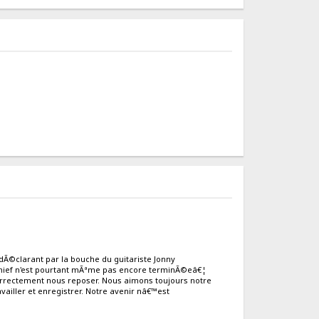
Ã©clarant par la bouche du guitariste Jonny
Thief n'est pourtant mÃªme pas encore terminÃ©eâ€¦
orrectement nous reposer. Nous aimons toujours notre
vailler et enregistrer. Notre avenir nâ€™est