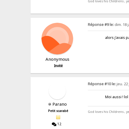
God loves his Childrens , ye
Réponse #9 le:
dim. 18 j
alors j'avais pas t
Anonymous
Invité
Réponse #10 le:
jeu. 22 
Moi aussi ! 
Parano
Petit scarabé
God loves his Childrens , ye
12