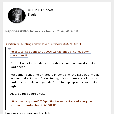
Lucius Snow
Bidule
Réponse #2075 le:
ven. 27 février 2026, 20:07:18
Citation de: hunting android le ven. 27 février 2026, 19:08:03
https://consequence.net/2026/02/radiohead-ice-let-down-
statement/#
l’ICE utilise Let down dans une vidéo, ça ne plait pas du tout à
Radiohead
We demand that the amateurs in control of the ICE social media
account take it down. It ain’t funny, this song means a lot to us
and other people, and you don’t get to appropriate it without a
fight.
Also, go fuck yourselves…”
https://variety.com/2026/politics/news/radiohead-song-ice-
video-responds-dhs-1236674808/
Les revers du succès Tik Tok.