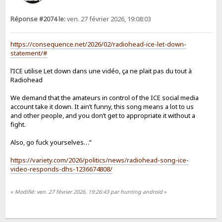
Réponse #2074 le:
ven. 27 février 2026, 19:08:03
https://consequence.net/2026/02/radiohead-ice-let-down-
statement/#
l’ICE utilise Let down dans une vidéo, ça ne plait pas du tout à
Radiohead
We demand that the amateurs in control of the ICE social media
account take it down. It ain’t funny, this song means a lot to us
and other people, and you don’t get to appropriate it without a
fight.
Also, go fuck yourselves…”
https://variety.com/2026/politics/news/radiohead-song-ice-
video-responds-dhs-1236674808/
«
Modifié: ven. 27 février 2026, 19:26:43 par hunting android
»