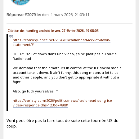
Réponse #2079 le:
dim. 1 mars 2026, 21:03:11
Citation de: hunting android le ven. 27 février 2026, 19:08:03
https://consequence.net/2026/02/radiohead-ice-let-down-
statement/#
l’ICE utilise Let down dans une vidéo, ça ne plait pas du tout à
Radiohead
We demand that the amateurs in control of the ICE social media
account take it down. It ain’t funny, this song means a lot to us
and other people, and you don’t get to appropriate it without a
fight.
Also, go fuck yourselves…”
https://variety.com/2026/politics/news/radiohead-song-ice-
video-responds-dhs-1236674808/
Vont peut-être pas la faire tout de suite cette tournée US du
coup.