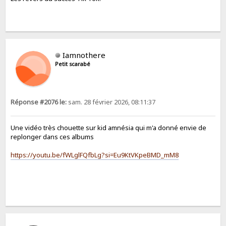
Iamnothere
Petit scarabé
Réponse #2076 le:
sam. 28 février 2026, 08:11:37
Une vidéo très chouette sur kid amnésia qui m'a donné envie de
replonger dans ces albums
https://youtu.be/fWLglFQfbLg?si=Eu9KtVKpeBMD_mM8