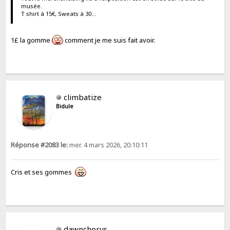
musée.
T shirt à 15€, Sweats à 30...
1£ la gomme
comment je me suis fait avoir.
climbatize
Bidule
Réponse #2083 le:
mer. 4 mars 2026, 20:10:11
Cris et ses gommes
dawnchorus