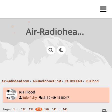
Air-Radiohead.com
Air-Radiohead.com
»
AiR-RadioheaD.CoM
»
RADIOHEAD
»
RH Flood
RH Flood
little fishy
·
2132 ·
1548047
Pages:
...
...
1
137
138
139
140
141
143