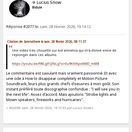
Lucius Snow
Bidule
Réponse #2077 le:
sam. 28 février 2026, 19:14:12
Citation de: Iamnothere le sam. 28 février 2026, 08:11:37
Une vidéo très chouette sur kid amnésia qui m'a donné envie de
replonger dans ces albums
https://youtu.be/fWLglFQfbLg?si=Eu9KtVKpeBMD_mM8
Le commentaire est saoulant mais vraiment passionné. Et avec
une ode à How to disappear completely et Motion Picture
Soundtrack, leurs plus grands chefs d'oeuvres à mon goût. Son
instant préféré toute discographie confondue : "I will see you in
the next life". Assez d'accord. Mais ajoutons "Strobe lights and
blown speakers, fireworks and hurricanes".
«
Modifié: sam. 28 février 2026, 19:15:53 par Lucius Snow
»