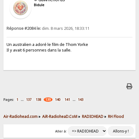
Bidule
Réponse #2084 le:
dim. 8 mars 2026, 18:33:11
Un australien a adoré le film de Thom Yorke
Il y avait 6 personnes dans la salle.
Pages:
...
...
1
137
138
139
140
141
143
Air-Radiohead.com
»
AiR-RadioheaD.CoM
»
RADIOHEAD
»
RH Flood
Aller à: