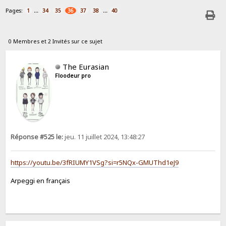
Pages:
...
...
1
34
35
36
37
38
40
0 Membres et 2 Invités sur ce sujet
The Eurasian
Floodeur pro
Réponse #525 le:
jeu. 11 juillet 2024, 13:48:27
https://youtu.be/3fRIUMY1VSg?si=r5NQx-GMUThd1eJ9
Arpeggi en français