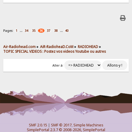
Pages:
...
...
1
34
35
36
37
38
40
Air-Radiohead.com
»
AiR-RadioheaD.CoM
»
RADIOHEAD
»
TOPIC SPECIAL VIDEOS : Postez vos videos Youtube ou autres
Aller à:
SMF 2.0.15
|
SMF © 2017
,
Simple Machines
SimplePortal 2.3.7 © 2008-2026, SimplePortal