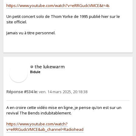
https://www.youtube.com/watch?v=eRRGudcVMCE&t=4s
Un petit concert solo de Thom Yorke de 1995 publié hier sur le
site officiel.
Jamais vu à titre personnel.
the lukewarm
Bidule
Réponse #534 le:
ven. 14 mars 2025, 20:18:38
A en croire cette vidéo mise en ligne, je pense qu'on est sur un
revival The Bends indubitablement.
https://www.youtube.com/watch?
v=eRRGudcVMCE&ab_channel=Radiohead