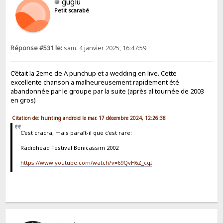
guglu
Petit scarabé
Réponse #531 le:
sam. 4 janvier 2025, 16:47:59
C’était la 2eme de A punchup et a wedding en live. Cette
excellente chanson a malheureusement rapidement été
abandonnée par le groupe par la suite (après al tournée de 2003
en gros)
Citation de: hunting android le mar. 17 décembre 2024, 12:26:38
C'est cracra, mais paraît-il que c'est rare:
Radiohead Festival Benicassim 2002
https://www.youtube.com/watch?v=69QvH6Z_cgI