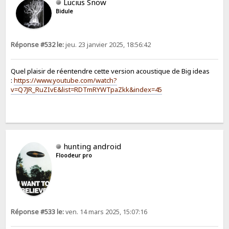
Lucius Snow
Bidule
Réponse #532 le:
jeu. 23 janvier 2025, 18:56:42
Quel plaisir de réentendre cette version acoustique de Big ideas
:
https://www.youtube.com/watch?
v=Q7JR_RuZIvE&list=RDTmRYWTpaZkk&index=45
hunting android
Floodeur pro
Réponse #533 le:
ven. 14 mars 2025, 15:07:16