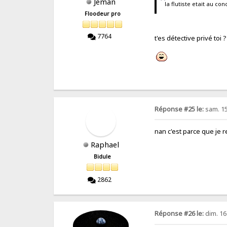
Jeman
la flutiste etait au con
Floodeur pro
7764
t'es détective privé toi 
Réponse #25 le:
sam. 15 
nan c'est parce que je 
Raphael
Bidule
2862
Réponse #26 le:
dim. 16 