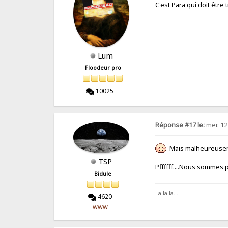
C'est Para qui doit être 
Lum
Floodeur pro
10025
Réponse #17 le:
mer. 12 
Mais malheureuseme
TSP
Pffffff....Nous sommes
Bidule
La la la...
4620
WWW