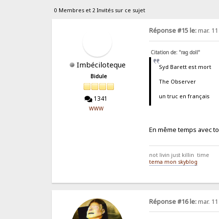
0 Membres et 2 Invités sur ce sujet
Réponse #15 le:
mar. 11 
Citation de: "rag doll"
Imbéciloteque
Syd Barett est mort
Bidule
The Observer
un truc en français
1341
WWW
En même temps avec tou
not livin just killin time
tema mon skyblog
Réponse #16 le:
mar. 11 