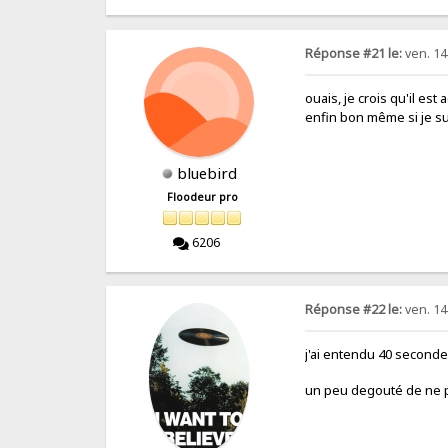
Réponse #21 le:
ven. 14 
ouais, je crois qu'il es
enfin bon même si je su
bluebird
Floodeur pro
6206
Réponse #22 le:
ven. 14 
j'ai entendu 40 seconde
un peu degouté de ne p