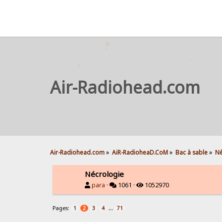
Air-Radiohead.com
Air-Radiohead.com
»
AiR-RadioheaD.CoM
»
Bac à sable
»
Né
Nécrologie
para
·
1061 ·
1052970
Pages:
...
1
2
3
4
71