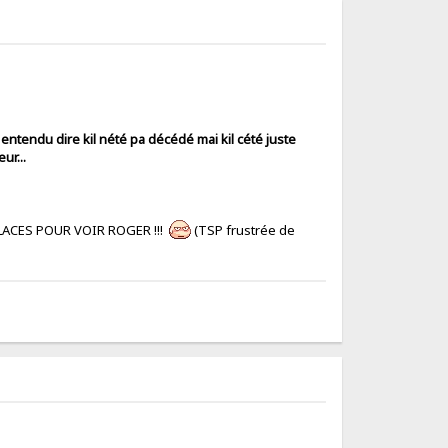
i entendu dire kil nété pa décédé mai kil cété juste
ur...
 PLACES POUR VOIR ROGER !!!
(TSP frustrée de