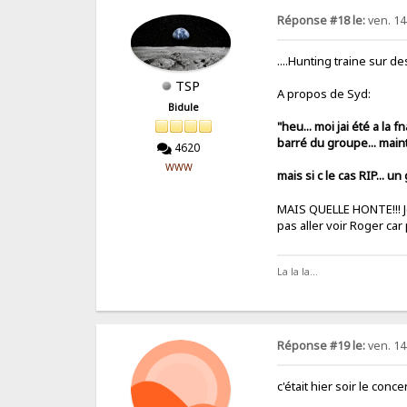
Réponse #18 le:
ven. 14 
....Hunting traine sur d
TSP
A propos de Syd:
Bidule
"heu... moi jai été a la
barré du groupe... maint
4620
WWW
mais si c le cas RIP... un
MAIS QUELLE HONTE!!! J
pas aller voir Roger car
La la la...
Réponse #19 le:
ven. 14 
c'était hier soir le con