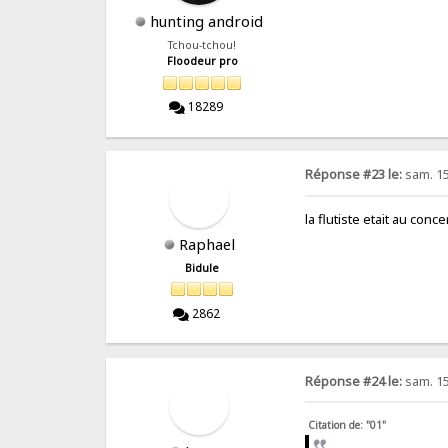
hunting android
Tchou-tchou!
Floodeur pro
18289
Réponse #23 le:
sam. 15 
la flutiste etait au conce
Raphael
Bidule
2862
Réponse #24 le:
sam. 15 
Citation de: "01"