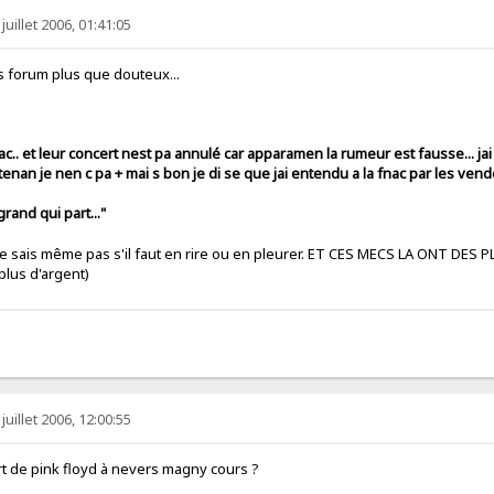
juillet 2006, 01:41:05
es forum plus que douteux...
 fnac.. et leur concert nest pa annulé car apparamen la rumeur est fausse... ja
enan je nen c pa + mai s bon je di se que jai entendu a la fnac par les vende
 grand qui part..."
e sais même pas s'il faut en rire ou en pleurer. ET CES MECS LA ONT DES
 plus d'argent)
juillet 2006, 12:00:55
cert de pink floyd à nevers magny cours ?