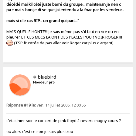
décédé mai kil cété juste barré du groupe... maintenan je nen c
pa + mai s bon je di se que jai entendu a la fnac par les vendeur...
mais si c le cas RIP... un grand qui part..."
MAIS QUELLE HONTE!!! Je sais même pas s'il faut en rire ou en
pleurer. ET CES MECS LA ONT DES PLACES POUR VOIR ROGER !!!
(TSP frustrée de pas aller voir Roger car plus d'argent)
bluebird
Floodeur pro
Réponse #19 le:
ven. 14 juillet 2006, 12:00:55
c'était hier soir le concert de pink floyd à nevers magny cours ?
ou alors c'est ce soir je sais plus trop