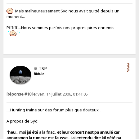
Mais malheureusement Syd nous avait quitté depuis un
moment...
Pffffff....Nous sommes parfois nos propres pires ennemis
WWW
TSP
Bidule
Réponse #18 le:
ven. 14 juillet 2006, 01:41:05
....Hunting traine sur des forum plus que douteux...
A propos de Syd:
"heu... moi jai été a la fnac.. et leur concert nest pa annulé car
apparamen la rumeur est fausse... jai entendu dire kil nété pa