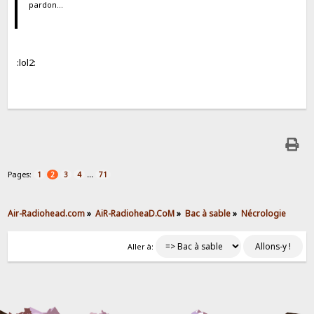
pardon...
:lol2:
Pages:
...
1
2
3
4
71
Air-Radiohead.com
»
AiR-RadioheaD.CoM
»
Bac à sable
»
Nécrologie
Aller à: