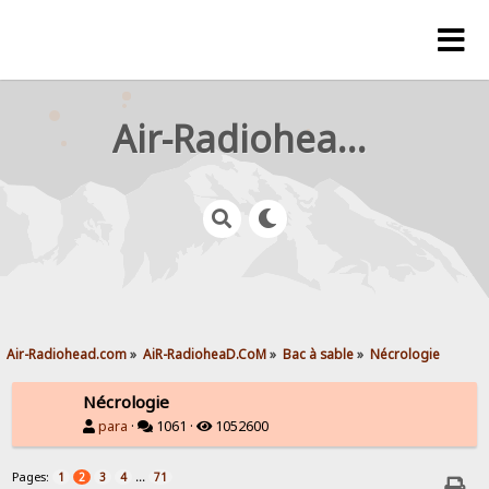
Air-Radiohead.com
Air-Radiohead.com
»
AiR-RadioheaD.CoM
»
Bac à sable
»
Nécrologie
Nécrologie
para
·
1061 ·
1052600
Pages:
...
1
2
3
4
71