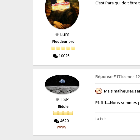
C'est Para qui doit être 
Lum
Floodeur pro
10025
Réponse #17 le:
mer. 12 
Mais malheureuseme
TSP
Pffffff....Nous sommes
Bidule
La la la...
4620
WWW