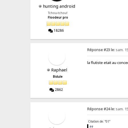
hunting android
Tchou-tchou!
Floodeur pro
18286
Réponse #23 le:
sam. 15 
la flutiste etait au conce
Raphael
Bidule
2862
Réponse #24 le:
sam. 15 
Citation de: "01"