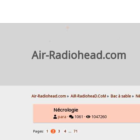
Air-Radiohead.com
Air-Radiohead.com
»
AiR-RadioheaD.CoM
»
Bac à sable
»
Né
Nécrologie
para
·
1061 ·
1047260
Pages:
...
1
2
3
4
71