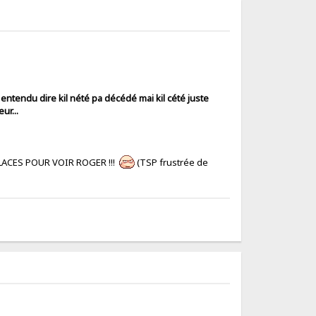
i entendu dire kil nété pa décédé mai kil cété juste
ur...
 PLACES POUR VOIR ROGER !!!
(TSP frustrée de