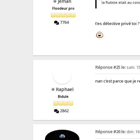
Jeman
la flutiste etait au con
Floodeur pro
7764
t'es détective privé toi 
Réponse #25 le:
sam. 15 
nan c'est parce que je 
Raphael
Bidule
2862
Réponse #26 le:
dim. 16 