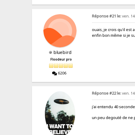
Réponse #21 le:
ven. 14 
ouais, je crois qu'il es
enfin bon même si je su
bluebird
Floodeur pro
6206
Réponse #22 le:
ven. 14 
j'ai entendu 40 seconde
un peu degouté de ne p