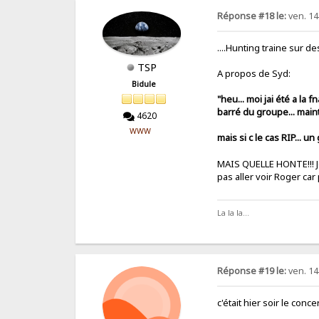
Réponse #18 le:
ven. 14 
....Hunting traine sur d
TSP
A propos de Syd:
Bidule
"heu... moi jai été a la
barré du groupe... maint
4620
WWW
mais si c le cas RIP... un
MAIS QUELLE HONTE!!! J
pas aller voir Roger car
La la la...
Réponse #19 le:
ven. 14 
c'était hier soir le con