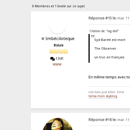
0 Membres et 1 Invité sur ce sujet
Réponse #15 le:
mar. 11 
Citation de: "rag doll"
Imbéciloteque
Syd Barett est mort
Bidule
The Observer
un truc en français
1341
WWW
En même temps avec tou
not livin just killin time
tema mon skyblog
Réponse #16 le:
mar. 11 