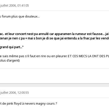
juillet 2006, 01:41:05
es forum plus que douteux...
 fnac.. et leur concert nest pa annulé car apparamen la rumeur est fausse... ja
enan je nen c pa + mai s bon je di se que jai entendu a la fnac par les vende
 grand qui part..."
e sais même pas s'il faut en rire ou en pleurer. ET CES MECS LA ONT DES
 plus d'argent)
juillet 2006, 12:00:55
cert de pink floyd à nevers magny cours ?