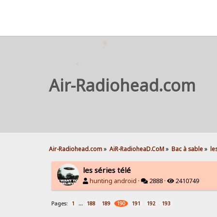
Air-Radiohead.com
Air-Radiohead.com
»
AiR-RadioheaD.CoM
»
Bac à sable
»
le
les séries télé
hunting android
·
2888 ·
2410749
Pages:
...
1
188
189
190
191
192
193