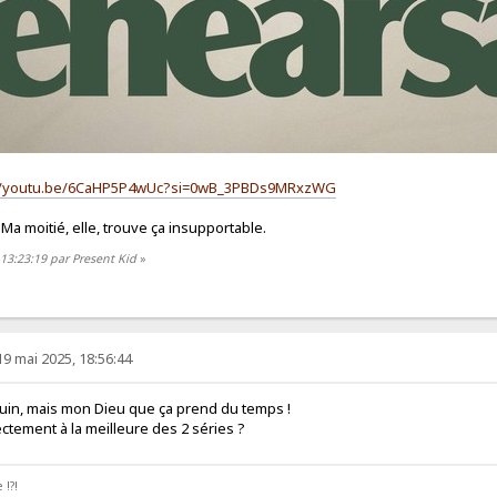
//youtu.be/6CaHP5P4wUc?si=0wB_3PBDs9MRxzWG
. Ma moitié, elle, trouve ça insupportable.
 13:23:19 par Present Kid
»
19 mai 2025, 18:56:44
uin, mais mon Dieu que ça prend du temps !
ectement à la meilleure des 2 séries ?
 !?!