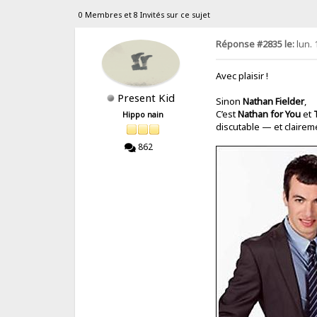
0 Membres et 8 Invités sur ce sujet
Réponse #2835 le:
lun. 
Avec plaisir !
Present Kid
Sinon
Nathan Fielder
,
C’est
Nathan for You
et
Hippo nain
discutable — et claireme
862