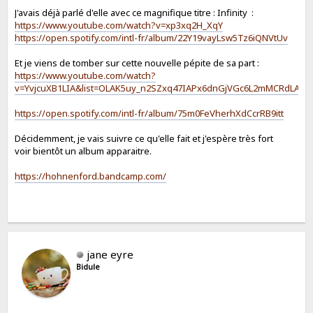
J'avais déjà parlé d'elle avec ce magnifique titre : Infinity :
https://www.youtube.com/watch?v=xp3xq2H_XqY
https://open.spotify.com/intl-fr/album/22Y19vayLsw5Tz6iQNVtUv
Et je viens de tomber sur cette nouvelle pépite de sa part :
https://www.youtube.com/watch?
v=YvjcuXB1LIA&list=OLAK5uy_n2SZxq47IAPx6dnGjVGc6L2mMCRdLAHB
https://open.spotify.com/intl-fr/album/75m0FeVherhXdCcrRB9itt
Décidemment, je vais suivre ce qu'elle fait et j'espère très fort
voir bientôt un album apparaitre.
https://hohnenford.bandcamp.com/
jane eyre
Bidule