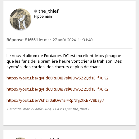
the_thief
Hippo nain
Réponse #16551 le:
mar. 27 août 2024, 11:31:49
Le nouvel album de Fontaines DC est excellent. Mais j’imagine
que les fans de la première heure vont crier à la trahison. Des
synthés, des cordes, des chœurs et plus de chant.
https://youtu.be/gyPd68RuB8I?si=IDwSZ2Qd1E_f7uK2
https://youtu.be/gyPd68RuB8I?si=IDwSZ2Qd1E_f7uK2
https://youtu.be/V6hziitGlOw?si=RpNhjZtKE7V8bsy7
«
Modifié: mar. 27 août 2024, 11:43:33 par the_thief
»