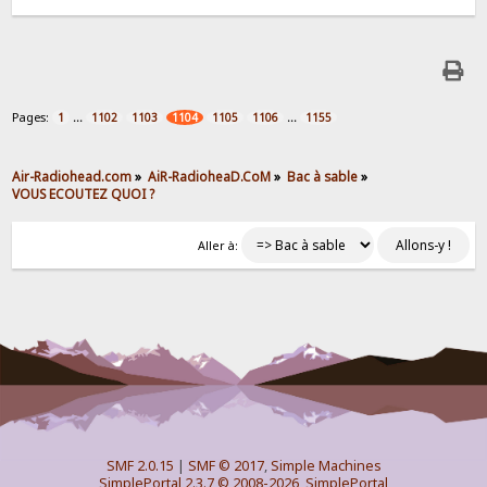
Pages:
...
...
1
1102
1103
1104
1105
1106
1155
Air-Radiohead.com
»
AiR-RadioheaD.CoM
»
Bac à sable
»
VOUS ECOUTEZ QUOI ?
Aller à:
SMF 2.0.15
|
SMF © 2017
,
Simple Machines
SimplePortal 2.3.7 © 2008-2026, SimplePortal