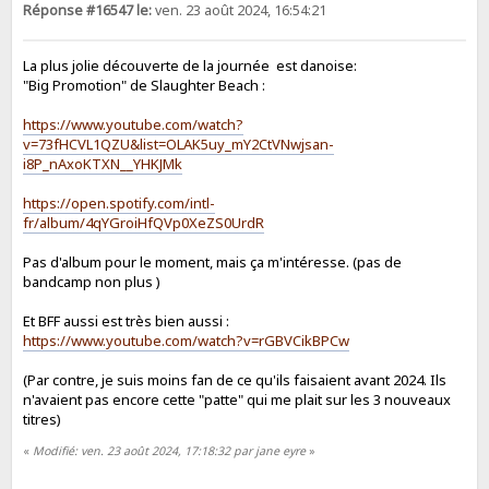
Réponse #16547 le:
ven. 23 août 2024, 16:54:21
La plus jolie découverte de la journée est danoise:
"Big Promotion" de Slaughter Beach :
https://www.youtube.com/watch?
v=73fHCVL1QZU&list=OLAK5uy_mY2CtVNwjsan-
i8P_nAxoKTXN__YHKJMk
https://open.spotify.com/intl-
fr/album/4qYGroiHfQVp0XeZS0UrdR
Pas d'album pour le moment, mais ça m'intéresse. (pas de
bandcamp non plus )
Et BFF aussi est très bien aussi :
https://www.youtube.com/watch?v=rGBVCikBPCw
(Par contre, je suis moins fan de ce qu'ils faisaient avant 2024. Ils
n'avaient pas encore cette "patte" qui me plait sur les 3 nouveaux
titres)
«
Modifié: ven. 23 août 2024, 17:18:32 par jane eyre
»