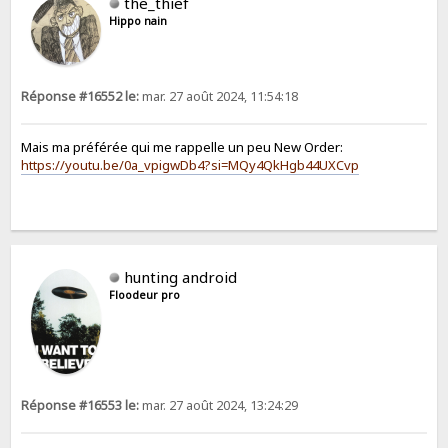
the_thief
Hippo nain
Réponse #16552 le:
mar. 27 août 2024, 11:54:18
Mais ma préférée qui me rappelle un peu New Order:
https://youtu.be/0a_vpigwDb4?si=MQy4QkHgb44UXCvp
hunting android
Floodeur pro
Réponse #16553 le:
mar. 27 août 2024, 13:24:29