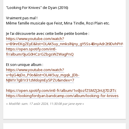
"Looking For Knives" de Dyan (2016)
Vraiment pas mal !
Même famille musicale que Feist, Mina Tindle, Rozi Plain etc.
Je l'ai découverte avec cette belle petite bombe :
https://www.youtube.com/watch?
v=B9nrEKgZEyE&list=OLAK5uy_nmkslNjny_gY5Ss4BnyAdr2t9DvhPHVk0
https://open.spotify.com/intl-
fr/album/0juG0HCzrGZbgsWZWagPnQ
Et son unique album :
https://www.youtube.com/watch?
v=bjG4qDo_P0o&list=OLAK5uy_mgqk_JDb-
NJM1r7gB1r31zMdojmEySPZU&index=7
https://open.spotify.com/intl-fr/album/1vdJozfZSMZJ2nUJ7D2lTc
https://lookingfordyan.bandcamp.com/album/looking-for-knives
«
Modifié: sam. 17 août 2024, 11:30:08 par jane eyre
»