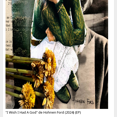
"I Wish I Had A God" de Hohnen Ford (2024) (EP)