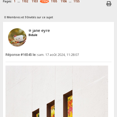
Pages:
...
...
1
1102
1103
1104
1105
1106
1155
0 Membres et 9 Invités sur ce sujet
jane eyre
Bidule
Réponse #16545 le:
sam. 17 août 2024, 11:28:07