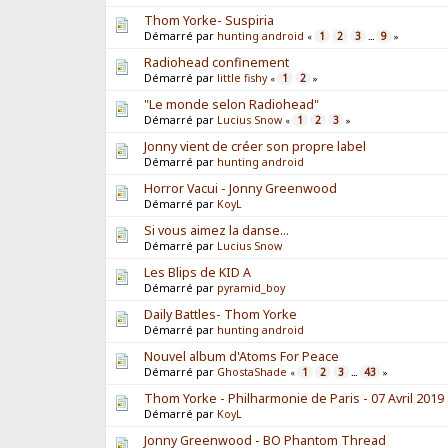
Thom Yorke- Suspiria
Démarré par
hunting android
1
2
3
9
«
...
»
Radiohead confinement
Démarré par
little fishy
1
2
«
»
"Le monde selon Radiohead"
Démarré par
Lucius Snow
1
2
3
«
»
Jonny vient de créer son propre label
Démarré par
hunting android
Horror Vacui - Jonny Greenwood
Démarré par
KoyL
Si vous aimez la danse...
Démarré par
Lucius Snow
Les Blips de KID A
Démarré par
pyramid_boy
Daily Battles- Thom Yorke
Démarré par
hunting android
Nouvel album d'Atoms For Peace
Démarré par
GhostaShade
1
2
3
43
«
...
»
Thom Yorke - Philharmonie de Paris - 07 Avril 2019
Démarré par
KoyL
Jonny Greenwood - BO Phantom Thread