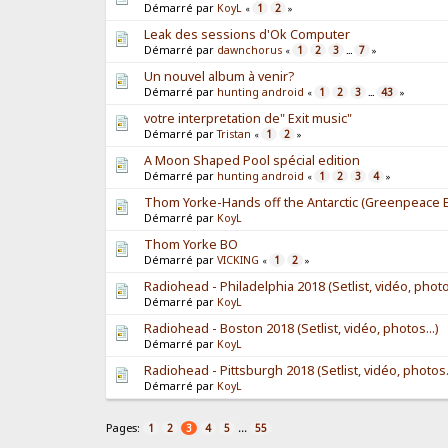
Démarré par
KoyL
1
2
«
»
Leak des sessions d'Ok Computer
Démarré par
dawnchorus
1
2
3
7
«
...
»
Un nouvel album à venir?
Démarré par
hunting android
1
2
3
43
«
...
»
votre interpretation de" Exit music"
Démarré par
Tristan
1
2
«
»
A Moon Shaped Pool spécial edition
Démarré par
hunting android
1
2
3
4
«
»
Thom Yorke-Hands off the Antarctic (Greenpeace E
Démarré par
KoyL
Thom Yorke BO
Démarré par
VICKING
1
2
«
»
Radiohead - Philadelphia 2018 (Setlist, vidéo, photos
Démarré par
KoyL
Radiohead - Boston 2018 (Setlist, vidéo, photos...)
Démarré par
KoyL
Radiohead - Pittsburgh 2018 (Setlist, vidéo, photos..
Démarré par
KoyL
Pages:
...
1
2
3
4
5
55