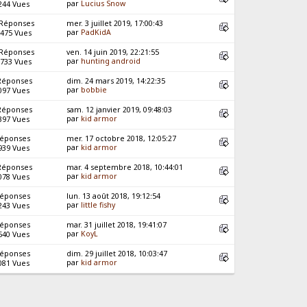
par
Lucius Snow
244 Vues
 Réponses
mer. 3 juillet 2019, 17:00:43
par
PadKidA
475 Vues
 Réponses
ven. 14 juin 2019, 22:21:55
par
hunting android
733 Vues
Réponses
dim. 24 mars 2019, 14:22:35
par
bobbie
097 Vues
Réponses
sam. 12 janvier 2019, 09:48:03
par
kid armor
397 Vues
Réponses
mer. 17 octobre 2018, 12:05:27
par
kid armor
939 Vues
Réponses
mar. 4 septembre 2018, 10:44:01
par
kid armor
078 Vues
Réponses
lun. 13 août 2018, 19:12:54
par
little fishy
243 Vues
Réponses
mar. 31 juillet 2018, 19:41:07
par
KoyL
540 Vues
Réponses
dim. 29 juillet 2018, 10:03:47
par
kid armor
081 Vues