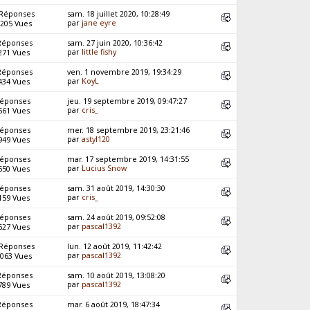
 Réponses
sam. 18 juillet 2020, 10:28:49
par
jane eyre
205 Vues
Réponses
sam. 27 juin 2020, 10:36:42
par
little fishy
271 Vues
Réponses
ven. 1 novembre 2019, 19:34:29
par
KoyL
434 Vues
Réponses
jeu. 19 septembre 2019, 09:47:27
par
cris_
561 Vues
Réponses
mer. 18 septembre 2019, 23:21:46
par
astyl120
949 Vues
Réponses
mar. 17 septembre 2019, 14:31:55
par
Lucius Snow
650 Vues
Réponses
sam. 31 août 2019, 14:30:30
par
cris_
159 Vues
Réponses
sam. 24 août 2019, 09:52:08
par
pascal1392
627 Vues
 Réponses
lun. 12 août 2019, 11:42:42
par
pascal1392
063 Vues
Réponses
sam. 10 août 2019, 13:08:20
par
pascal1392
789 Vues
Réponses
mar. 6 août 2019, 18:47:34