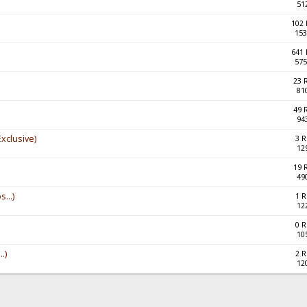
51
102
153
641
575
23 
81
49 
94
xclusive)
3 
12
19 
49
...)
1 
12
0 
10
.)
2 
12