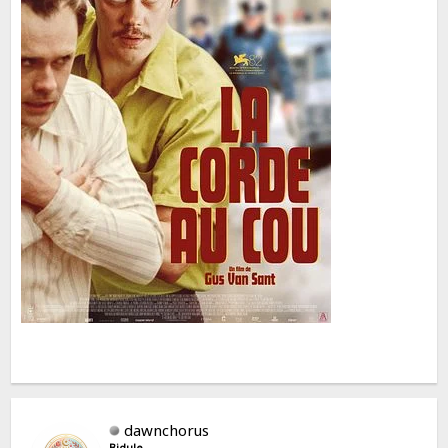
dawnchorus
Bidule