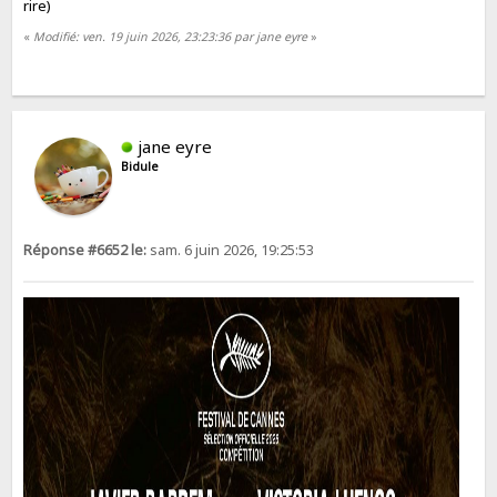
rire)
«
Modifié: ven. 19 juin 2026, 23:23:36 par jane eyre
»
jane eyre
Bidule
Réponse #6652 le:
sam. 6 juin 2026, 19:25:53