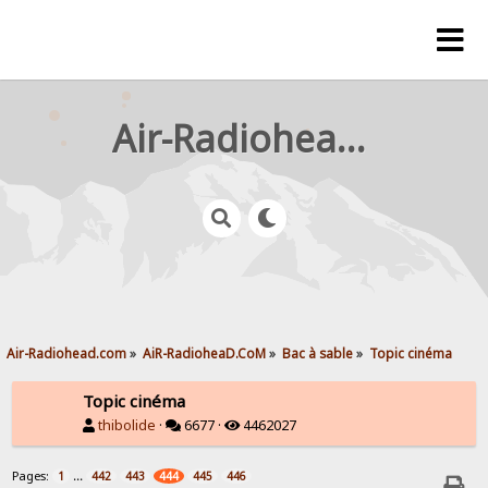
Air-Radiohead.com
Air-Radiohead.com
»
AiR-RadioheaD.CoM
»
Bac à sable
»
Topic cinéma
Topic cinéma
thibolide
·
6677 ·
4462027
Pages:
...
1
442
443
444
445
446