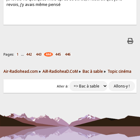
revois, j’y avais même pensé
Pages:
...
1
442
443
444
445
446
Air-Radiohead.com
»
AiR-RadioheaD.CoM
»
Bac à sable
»
Topic cinéma
Aller à: