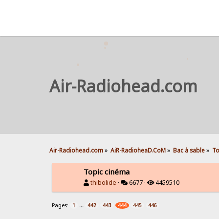
Air-Radiohead.com
Air-Radiohead.com
»
AiR-RadioheaD.CoM
»
Bac à sable
»
To
Topic cinéma
thibolide
·
6677 ·
4459510
Pages:
...
1
442
443
444
445
446