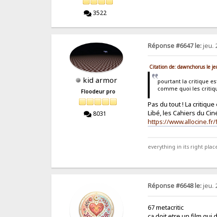
3522
Réponse #6647 le:
jeu. 
Citation de: dawnchorus le j
kid armor
pourtant la critique es
comme quoi les critiq
Floodeur pro
Pas du tout ! La critique
Libé, les Cahiers du Cin
8031
https://www.allocine.fr
everything in its right place
Réponse #6648 le:
jeu. 
67 metacritic
ça doit etre un film qui d