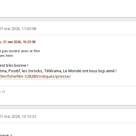
21 mai 2026, 11:03:08
eu. 21 mai 2026, 10:23:38
t pas tendre avec le film
ues hein
 est très bonne !
éma, Positif, les Inrocks, Télérama, Le Monde ont tous bcp aimé !
/film/fichefilm-328280/critiques/presse/
 !?!
21 mai 2026, 13:13:32
ivise :)