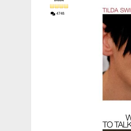
Bidule
4748