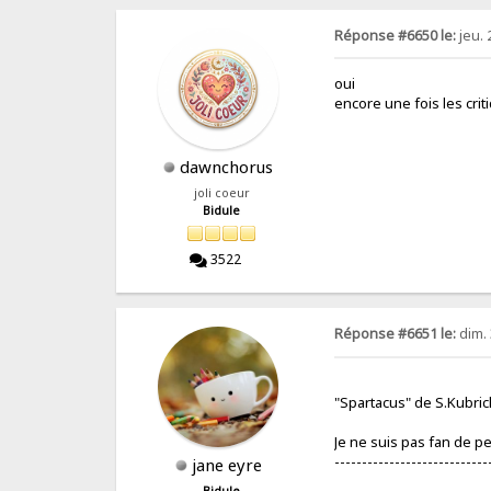
Réponse #6650 le:
jeu. 
oui
encore une fois les crit
dawnchorus
joli coeur
Bidule
3522
Réponse #6651 le:
dim. 
"Spartacus" de S.Kubric
Je ne suis pas fan de pep
----------------------------
jane eyre