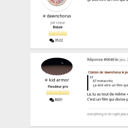
dawnchorus
joli coeur
Bidule
3522
Réponse #6649 le:
jeu. 
Citation de: dawnchorus le j
kid armor
67 metacritic
ça doit etre un film qui
Floodeur pro
Là, tu as tout de même 44
C'est un film qui divise
8031
everything in its right place