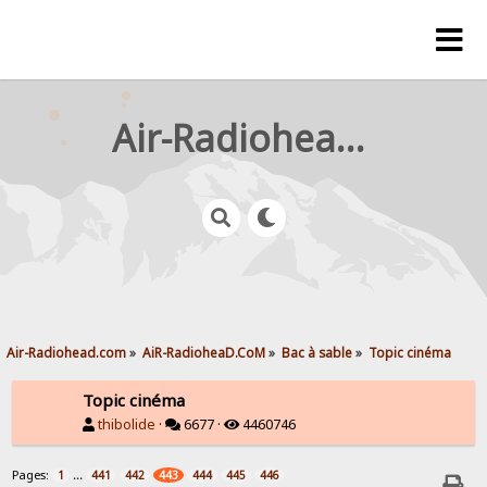
Air-Radiohead.com
Air-Radiohead.com
»
AiR-RadioheaD.CoM
»
Bac à sable
»
Topic cinéma
Topic cinéma
thibolide
·
6677 ·
4460746
Pages:
...
1
441
442
443
444
445
446