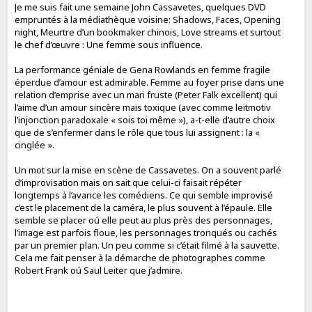
Je me suis fait une semaine John Cassavetes, quelques DVD
empruntés à la médiathèque voisine: Shadows, Faces, Opening
night, Meurtre d’un bookmaker chinois, Love streams et surtout
le chef d’œuvre : Une femme sous influence.
La performance géniale de Gena Rowlands en femme fragile
éperdue d’amour est admirable. Femme au foyer prise dans une
relation d’emprise avec un mari fruste (Peter Falk excellent) qui
l’aime d’un amour sincère mais toxique (avec comme leitmotiv
l’injonction paradoxale « sois toi même »), a-t-elle d’autre choix
que de s’enfermer dans le rôle que tous lui assignent : la «
cinglée ».
Un mot sur la mise en scène de Cassavetes. On a souvent parlé
d’improvisation mais on sait que celui-ci faisait répéter
longtemps à l’avance les comédiens. Ce qui semble improvisé
c’est le placement de la caméra, le plus souvent à l’épaule. Elle
semble se placer oú elle peut au plus près des personnages,
l’image est parfois floue, les personnages tronqués ou cachés
par un premier plan. Un peu comme si c’était filmé à la sauvette.
Cela me fait penser à la démarche de photographes comme
Robert Frank oú Saul Leiter que j’admire.