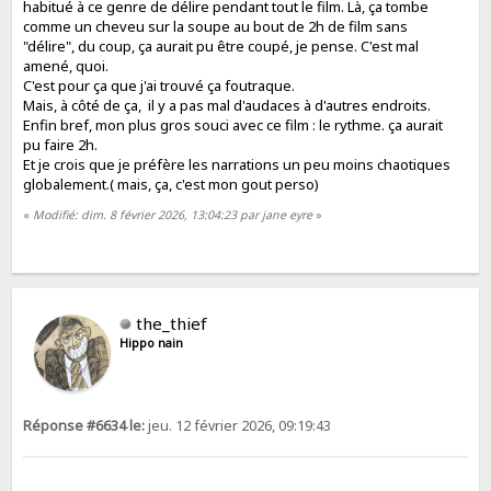
habitué à ce genre de délire pendant tout le film. Là, ça tombe
comme un cheveu sur la soupe au bout de 2h de film sans
"délire", du coup, ça aurait pu être coupé, je pense. C'est mal
amené, quoi.
C'est pour ça que j'ai trouvé ça foutraque.
Mais, à côté de ça, il y a pas mal d'audaces à d'autres endroits.
Enfin bref, mon plus gros souci avec ce film : le rythme. ça aurait
pu faire 2h.
Et je crois que je préfère les narrations un peu moins chaotiques
globalement.( mais, ça, c'est mon gout perso)
«
Modifié: dim. 8 février 2026, 13:04:23 par jane eyre
»
the_thief
Hippo nain
Réponse #6634 le:
jeu. 12 février 2026, 09:19:43