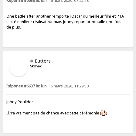
Réponse #6636 le:
lun. 16 mars 2026, 07:25:18
One battle after another remporte l’Oscar du meilleur film et PTA
sacré meilleur réalisateur mais Jonny repart bredouille une fois
de plus.
Butters
Sklavax
Réponse #6637 le:
lun. 16 mars 2026, 11:29:58
Jonny Poulidor.
Il n'a vraiment pas de chance avec cette cérémonie