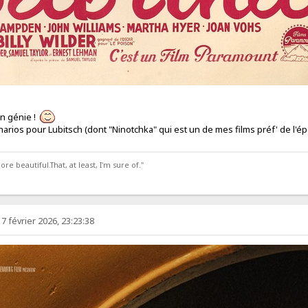
un génie !
narios pour Lubitsch (dont "Ninotchka" qui est un de mes films préf' de l'ép
 beautiful.That, at least, I'm sure of."
7 février 2026, 23:23:38