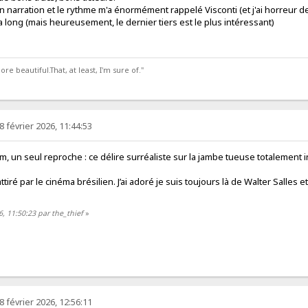
 narration et le rythme m'a énormément rappelé Visconti (et j'ai horreur d
ça long (mais heureusement, le dernier tiers est le plus intéressant)
 beautiful.That, at least, I'm sure of."
8 février 2026, 11:44:53
ilm, un seul reproche : ce délire surréaliste sur la jambe tueuse totalement i
ttiré par le cinéma brésilien. J’ai adoré je suis toujours là de Walter Salles e
6, 11:50:23 par the_thief
»
8 février 2026, 12:56:11