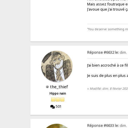
Mais assez foutraque en
J'avoue que j'ai trouvé 
"You deserve something more
Réponse #6632 le:
dim. 
J’ai bien accroché à ce f
Je suis de plus en plus a
the_thief
«
Modifié: dim. 8 février 202
Hippo nain
501
Réponse #6633 le:
dim. 