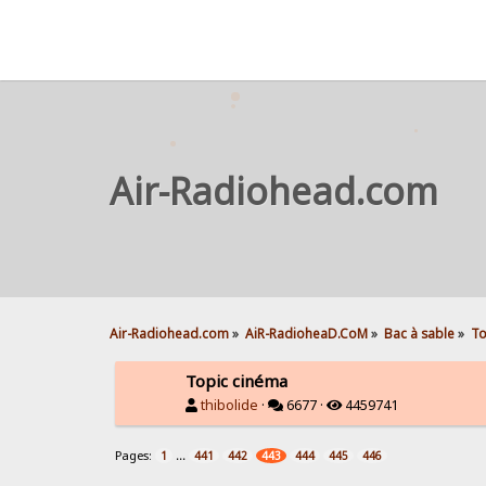
Air-Radiohead.com
Air-Radiohead.com
»
AiR-RadioheaD.CoM
»
Bac à sable
»
To
Topic cinéma
thibolide
·
6677 ·
4459741
Pages:
...
1
441
442
443
444
445
446