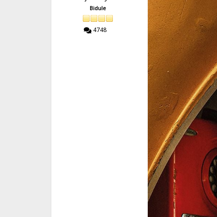
Bidule
4748