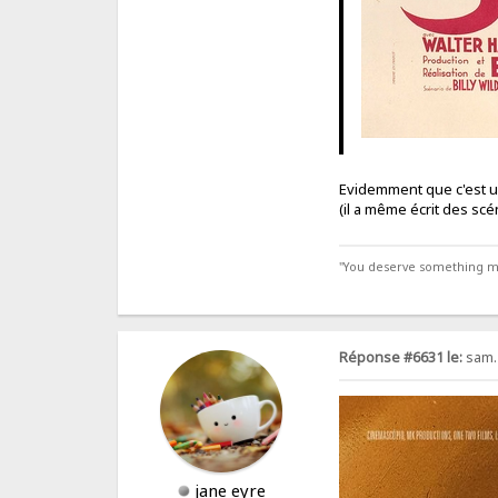
Evidemment que c'est 
(il a même écrit des scé
"You deserve something more
Réponse #6631 le:
sam. 
jane eyre