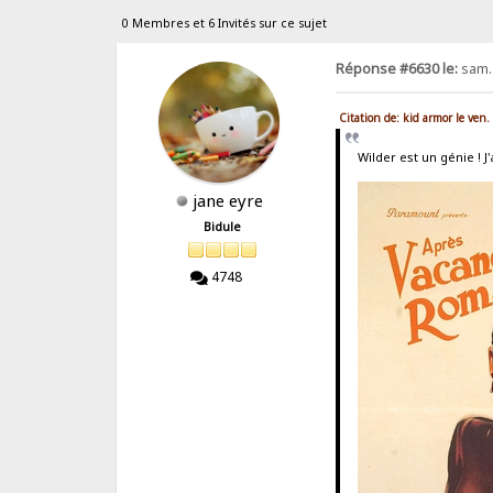
0 Membres et 6 Invités sur ce sujet
Réponse #6630 le:
sam. 
Citation de: kid armor le ven
Wilder est un génie ! J
jane eyre
Bidule
4748