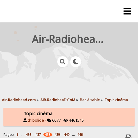
Air-Radiohead.com
Air-Radiohead.com
»
AiR-RadioheaD.CoM
»
Bac à sable
»
Topic cinéma
Topic cinéma
thibolide
·
6677 ·
4461515
Pages:
...
...
1
436
437
438
439
440
446