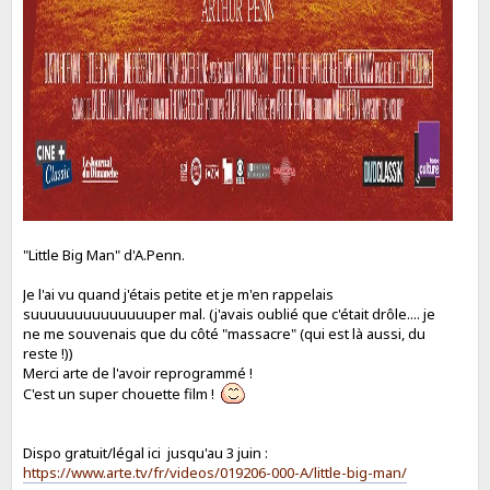
"Little Big Man" d'A.Penn.
Je l'ai vu quand j'étais petite et je m'en rappelais
suuuuuuuuuuuuuuper mal. (j'avais oublié que c'était drôle.... je
ne me souvenais que du côté "massacre" (qui est là aussi, du
reste !))
Merci arte de l'avoir reprogrammé !
C'est un super chouette film !
Dispo gratuit/légal ici jusqu'au 3 juin :
https://www.arte.tv/fr/videos/019206-000-A/little-big-man/