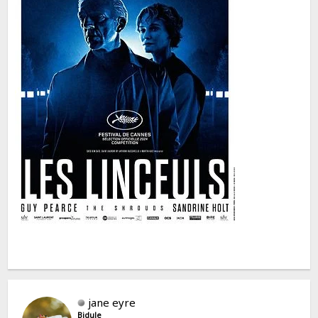
jane eyre
Bidule