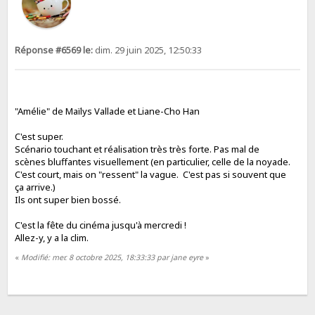
Réponse #6569 le:
dim. 29 juin 2025, 12:50:33
"Amélie" de Maïlys Vallade et Liane-Cho Han
C'est super.
Scénario touchant et réalisation très très forte. Pas mal de
scènes bluffantes visuellement (en particulier, celle de la noyade.
C'est court, mais on "ressent" la vague. C'est pas si souvent que
ça arrive.)
Ils ont super bien bossé.
C'est la fête du cinéma jusqu'à mercredi !
Allez-y, y a la clim.
«
Modifié: mer. 8 octobre 2025, 18:33:33 par jane eyre
»