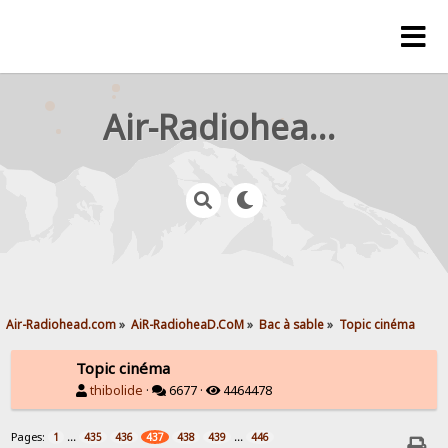
Air-Radiohead.com
Air-Radiohead.com
»
AiR-RadioheaD.CoM
»
Bac à sable
»
Topic cinéma
Topic cinéma
thibolide
·
6677 ·
4464478
Pages:
...
...
1
435
436
437
438
439
446