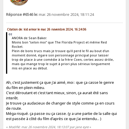
Réponse #6546 le:
mar. 26 novembre 2024, 18:11:24
Citation de: kid armor le mar. 26 novembre 2024, 16:24:06
ANORA de Sean Baker.
Moins bon "selon moi" que The Florida Project et même Red
Rocket.
Plein de bons trucs mais je trouve qu'il perd le fil au bout d'un
moment donné, égare son personnage principal pour laisser
trop de place à une comédie à la frère Coen, certes assez drôle,
mais qui mange trop le sujet à priori plus sérieux longuement
mis en place au début.
Ah, c'est justement ça que j'ai aimé, moi : que ça casse le genre
du film en plein milieu.
C'est déroutant et c'est tant mieux, sinon, ça aurait été sans
interêt.
Je trouve ça audacieux de changer de style comme ça en cours
de route.
Méga risqué. ça passe ou ça casse. (y a une partie de la salle qui
est passée à côté du film d'après ce que j'ai entendu... )
«
Modifié: mar. 26 novembre 2024, 18:13:07 par jane eyre
»