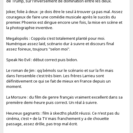
de Trump, sur l'inversement de domination entre les deux.
Joker, folie à deux : je dois être le seul à trouver ça pas mal. Assez
courageux de faire une comédie musicale après le succès du
premier. Phoenix est dingue encore une fois, la mise en scène et
la photographie inventive.
Megalopolis : Coppola s'est totalement planté pour moi.
Numérique assez laid, scénario dur à suivre et discours final
assez foireux, toujours "selon moi".
Speak No Evil : début correct puis bidon.
Le roman de Jim : qq bémols sur le scénario et sur la fin mais
dans l'ensemble c'est très bien. Les frères Larrieu sont
définitivement ce qui se fait de mieux en France depuis un
moment.
La Morsure : du film de genre français vraiment excellent dans sa
première demi-heure puis correct. Un réal à suivre.
Heureux gagnants : film à skecths plutôt réussi. Ce n'est pas du
cinéma, c'est + de la TV mais franchement y a de chouette
passage, assez drôle, pas trop mal écrit.