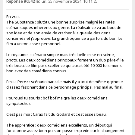
Réponse #6542 le:
lun. 25 novembre 2024, 10:11:25
En vrac.
The Substance : plutôt une bonne surprise malgré les ratés
scénaristiques inhérents au genre. La réalisatrice va au bout de
son idée et de son envie de cracher à la gueule des gens
concernés et j'approuve. La grandiloquence a parfois du bon. Le
film a un ton assez personnel.
Le royaume : scénario simple mais très belle mise en scène,
photo. Les deux comédiens principaux forment un duo père-fille
très beau. Le film par excellence qui aurait été 10 000 fois moins
bon avec des comédiens connus.
Emilia Perez : scénario bancale mais il y a tout de même qqchose
d'assez fascinant dans ce personnage principal. Pas mal au final.
Pourquoi tu souris : bof bof malgré les deux comédiens
sympatoches.
C'est pas moi : Carax fait du Godard et c'est assez beau.
The apprentice : deux comédiens excellents, un début qui
fonctionne assez bien puis on passe trop vite sur le changement