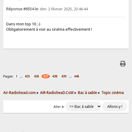
Réponse #6554 le:
dim. 2 février 2025, 23:46:44
Dans mon top 10 ;-)
Obligatoirement à voir au cinéma effectivement !
Pages:
...
...
1
435
436
437
438
439
446
Air-Radiohead.com
»
AiR-RadioheaD.CoM
»
Bac à sable
»
Topic cinéma
Aller à: