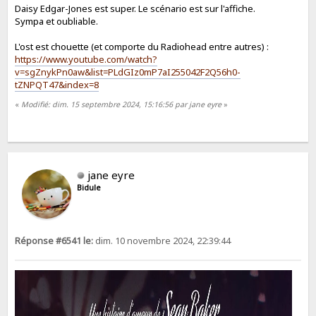
Daisy Edgar-Jones est super. Le scénario est sur l'affiche.
Sympa et oubliable.
L'ost est chouette (et comporte du Radiohead entre autres) :
https://www.youtube.com/watch?
v=sgZnykPn0aw&list=PLdGIz0mP7aI255042F2Q56h0-
tZNPQT47&index=8
«
Modifié: dim. 15 septembre 2024, 15:16:56 par jane eyre
»
jane eyre
Bidule
Réponse #6541 le:
dim. 10 novembre 2024, 22:39:44