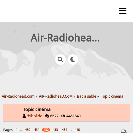
Air-Radiohead.com
Air-Radiohead.com
»
AiR-RadioheaD.CoM
»
Bac à sable
»
Topic cinéma
Topic cinéma
thibolide
·
6677 ·
4461643
Pages:
...
...
1
430
431
432
433
434
446