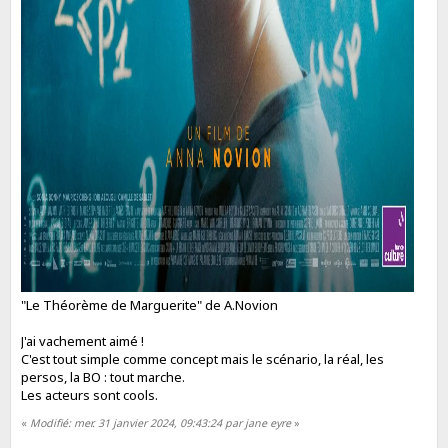
"Le Théorème de Marguerite" de A.Novion
J'ai vachement aimé !
C'est tout simple comme concept mais le scénario, la réal, les
persos, la BO : tout marche.
Les acteurs sont cools.
«
Modifié: mer. 31 janvier 2024, 09:43:24 par jane eyre
»