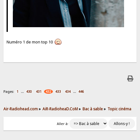
Numéro 1 de mon top 10
Pages:
...
...
1
430
431
432
433
434
446
Air-Radiohead.com
»
AiR-RadioheaD.CoM
»
Bac à sable
»
Topic cinéma
Aller à: