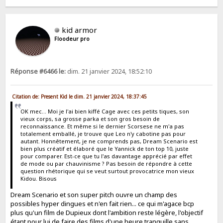
kid armor
Floodeur pro
Réponse #6466 le:
dim. 21 janvier 2024, 18:52:10
Citation de: Present Kid le dim. 21 janvier 2024, 18:37:45
OK mec... Moi je l'ai bien kiffé Cage avec ces petits tiques, son
vieux corps, sa grosse parka et son gros besoin de
reconnaissance. Et même si le dernier Scorsese ne m'a pas
totalement emballé, je trouve que Leo n'y cabotine pas pour
autant. Honnêtement, je ne comprends pas, Dream Scenario est
bien plus créatif et élaboré que le Yannick de ton top 10, juste
pour comparer. Est-ce que tu l'as davantage apprécié par effet
de mode ou par chauvinisme ? Pas besoin de répondre à cette
question rhétorique qui se veut surtout provocatrice mon vieux
Kidou. Bisous
Dream Scenario et son super pitch ouvre un champ des
possibles hyper dingues et n'en fait rien... ce qui m'agace bcp
plus qu'un film de Dupieux dont l'ambition reste légère, l'objectif
étant pour lui de faire des films d'une heure tranquille sans