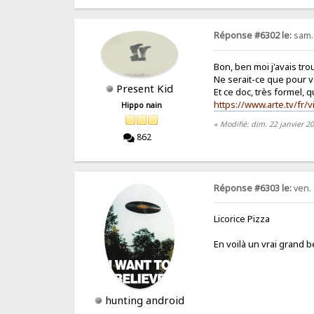
Réponse #6302 le:
sam. 
Bon, ben moi j'avais tr
Ne serait-ce que pour v
Present Kid
Et ce doc, très formel, 
https://www.arte.tv/fr
Hippo nain
«
Modifié: dim. 22 janvier 2
862
Réponse #6303 le:
ven. 
Licorice Pizza
En voilà un vrai grand be
hunting android