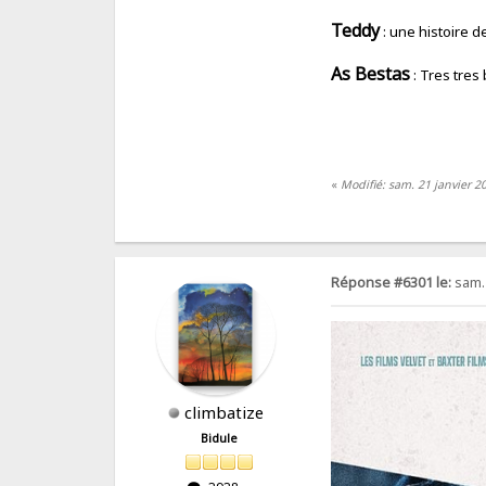
Teddy
: une histoire d
As Bestas
: Tres tres
«
Modifié: sam. 21 janvier 2
Réponse #6301 le:
sam. 
climbatize
Bidule