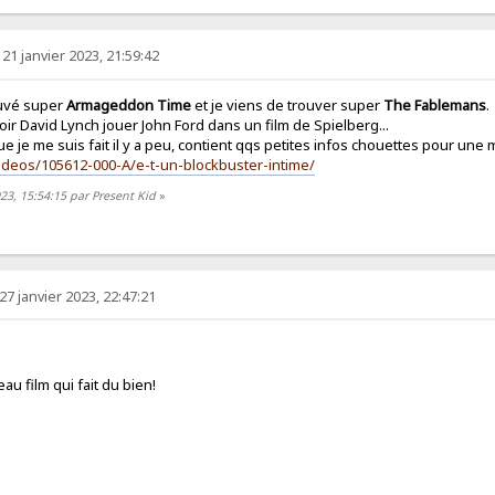
21 janvier 2023, 21:59:42
ouvé super
Armageddon Time
et je viens de trouver super
The Fablemans
.
oir David Lynch jouer John Ford dans un film de Spielberg...
que je me suis fait il y a peu, contient qqs petites infos chouettes pour une m
/videos/105612-000-A/e-t-un-blockbuster-intime/
023, 15:54:15 par Present Kid
»
27 janvier 2023, 22:47:21
au film qui fait du bien!