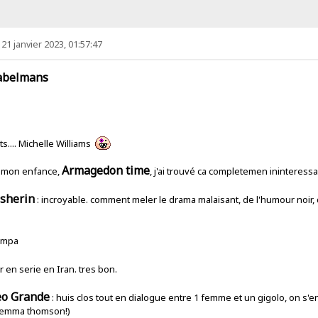
21 janvier 2023, 01:57:47
abelmans
.
s.... Michelle Williams
Armagedon time
te mon enfance,
, j'ai trouvé ca completemen ininteressant
isherin
: incroyable. comment meler le drama malaisant, de l'humour noir, 
sympa
r en serie en Iran. tres bon.
eo Grande
: huis clos tout en dialogue entre 1 femme et un gigolo, on s'e
s (emma thomson!)