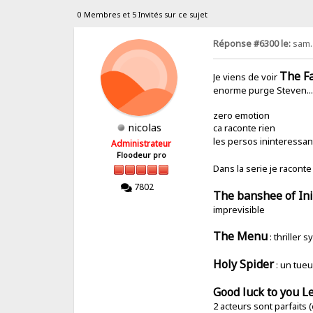
0 Membres et 5 Invités sur ce sujet
Réponse #6300 le:
sam. 
The F
Je viens de voir
enorme purge Steven..
zero emotion
nicolas
ca raconte rien
les persos ininteressant
Administrateur
Floodeur pro
Dans la serie je racon
7802
The banshee of In
imprevisible
The Menu
: thriller 
Holy Spider
: un tueu
Good luck to you L
2 acteurs sont parfait