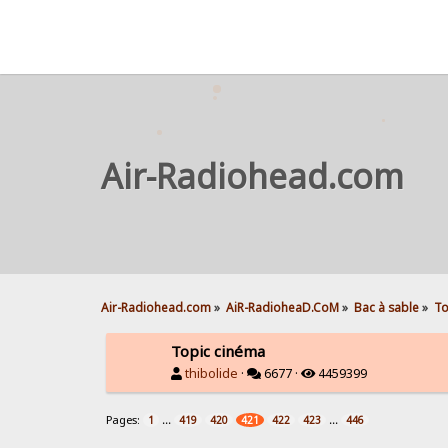
Air-Radiohead.com
Air-Radiohead.com
»
AiR-RadioheaD.CoM
»
Bac à sable
»
To
Topic cinéma
thibolide
·
6677 ·
4459399
Pages:
...
...
1
419
420
421
422
423
446