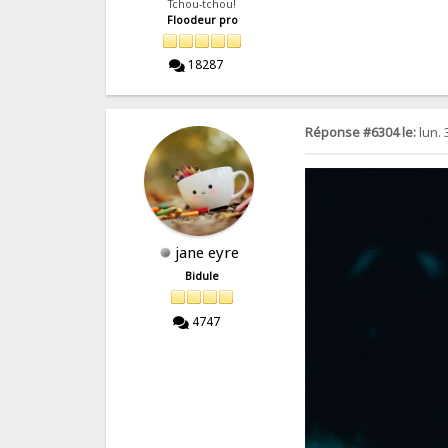
Tchou-tchou!
Floodeur pro
18287
Réponse #6304 le:
lun. 
jane eyre
Bidule
4747