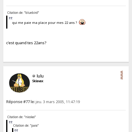
Citation de: "bluebird"
qui me paie ma place pour mes 22 ans ?
c'est quand tes 22ans?
WWW
lulu
Sklavax
Réponse #77 le:
jeu. 3 mars 2005, 11:47:19
Citation de: "nicolas"
Citation de: "para"