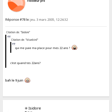
Floodeur pro
Réponse #78 le:
jeu. 3 mars 2005, 12:24:32
Citation de: "Isidore"
Citation de: "bluebird"
qui me paie ma place pour mes 22 ans ?
c'est quand tes 22ans?
bah le 9 juin
Isidore