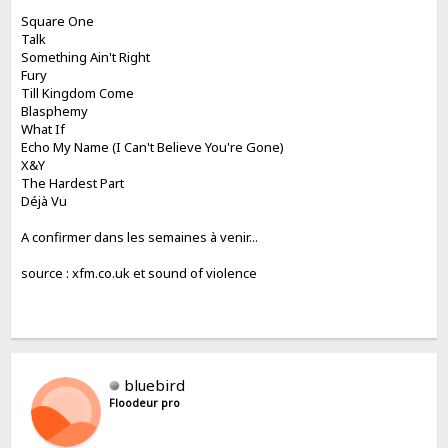
Square One
Talk
Something Ain't Right
Fury
Till Kingdom Come
Blasphemy
What If
Echo My Name (I Can't Believe You're Gone)
X&Y
The Hardest Part
Déjà Vu
A confirmer dans les semaines à venir...
source : xfm.co.uk et sound of violence
bluebird
Floodeur pro