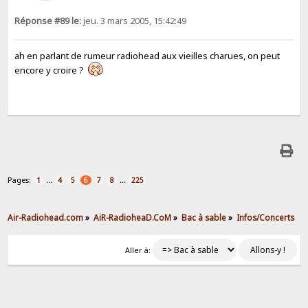
Réponse #89 le:
jeu. 3 mars 2005, 15:42:49
ah en parlant de rumeur radiohead aux vieilles charues, on peut
encore y croire ?
Pages:
...
...
1
4
5
6
7
8
225
Air-Radiohead.com
»
AiR-RadioheaD.CoM
»
Bac à sable
»
Infos/Concerts
Aller à: