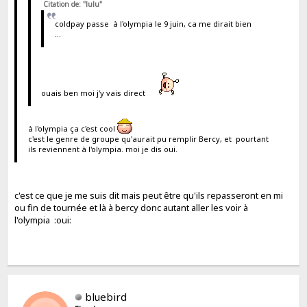
Citation de: "lulu"
coldpay passe à l'olympia le 9 juin, ca me dirait bien
...
ouais ben moi j'y vais direct
à l'olympia ça c'est cool
c'est le genre de groupe qu'aurait pu remplir Bercy, et pourtant
ils reviennent à l'olympia. moi je dis oui.
c'est ce que je me suis dit mais peut être qu'ils repasseront en mi
ou fin de tournée et là à bercy donc autant aller les voir à
l'olympia :oui:
bluebird