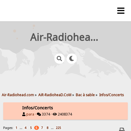
Air-Radiohead.com
Air-Radiohead.com
»
AiR-RadioheaD.CoM
»
Bac à sable
»
Infos/Concerts
Infos/Concerts
para
·
3374 ·
2408374
Pages:
...
...
1
4
5
6
7
8
225