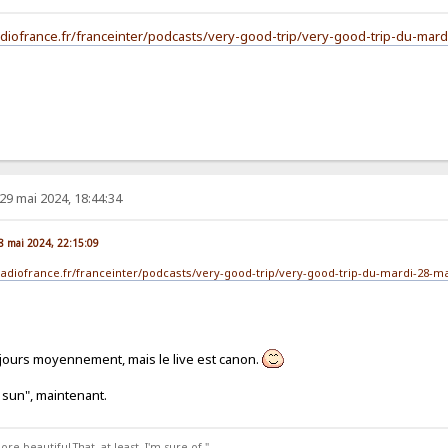
radiofrance.fr/franceinter/podcasts/very-good-trip/very-good-trip-du-mar
29 mai 2024, 18:44:34
28 mai 2024, 22:15:09
/radiofrance.fr/franceinter/podcasts/very-good-trip/very-good-trip-du-mardi-28-m
ujours moyennement, mais le live est canon.
 sun", maintenant.
 beautiful.That, at least, I'm sure of."