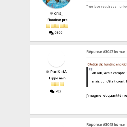
True love requires an unl
cris_
Floodeur pro
6866
Réponse #3047 le:
mar. 
Citation de: hunting android
PadKidA
ah oui j'avais compté 
Hippo nain
mais oui c'était court.
783
J’imagine, et quantité n’
Réponse #3048 le:
mar. 