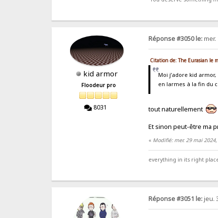
Réponse #3050 le:
mer. 
Citation de: The Eurasian le 
kid armor
Moi j’adore kid armor, 
en larmes à la fin du c
Floodeur pro
8031
tout naturellement
Et sinon peut-être ma p
«
Modifié: mer. 29 mai 2024,
everything in its right place
Réponse #3051 le:
jeu. 