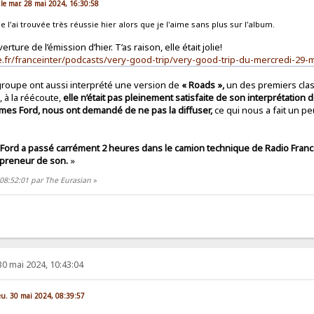
 le mar. 28 mai 2024, 16:30:58
je l'ai trouvée très réussie hier alors que je l'aime sans plus sur l'album.
rture de l’émission d’hier. T’as raison, elle était jolie!
e.fr/franceinter/podcasts/very-good-trip/very-good-trip-du-mercredi-29-
groupe ont aussi interprété une version de
« Roads »,
un des premiers clas
, à la réécoute,
elle n’était pas pleinement satisfaite de son interprétation
 James Ford, nous ont demandé de ne pas la diffuser,
ce qui nous a fait un p
 Ford a passé carrément 2 heures dans le camion technique de Radio Franc
 preneur de son.
»
 08:52:01 par The Eurasian
»
30 mai 2024, 10:43:04
jeu. 30 mai 2024, 08:39:57