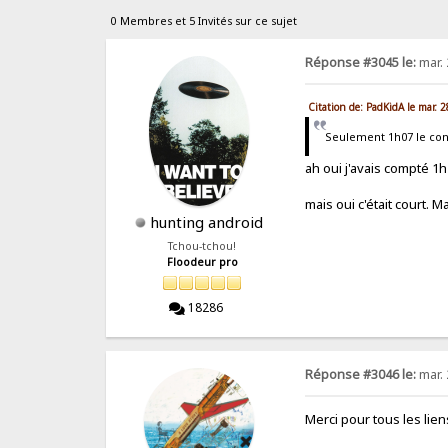
0 Membres et 5 Invités sur ce sujet
Réponse #3045 le:
mar. 
Citation de: PadKidA le mar. 
Seulement 1h07 le conc
ah oui j'avais compté 1h
mais oui c'était court. M
hunting android
Tchou-tchou!
Floodeur pro
18286
Réponse #3046 le:
mar. 
Merci pour tous les lien