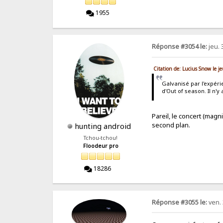
1955
Réponse #3054 le:
jeu. 
Citation de: Lucius Snow le j
Galvanisé par l'expéri
d'Out of season. Il n'y
Pareil, le concert (mag
second plan.
hunting android
Tchou-tchou!
Floodeur pro
18286
Réponse #3055 le:
ven. 