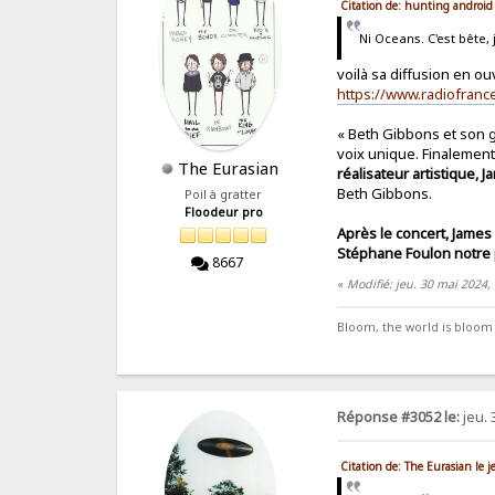
Citation de: hunting android
Ni Oceans. C'est bête, 
voilà sa diffusion en ouve
https://www.radiofranc
« Beth Gibbons et son 
voix unique. Finalement
The Eurasian
réalisateur artistique,
Beth Gibbons.
Poil à gratter
Floodeur pro
Après le concert, James
Stéphane Foulon notre
8667
«
Modifié: jeu. 30 mai 2024,
Bloom, the world is bloom
Réponse #3052 le:
jeu. 
Citation de: The Eurasian le 