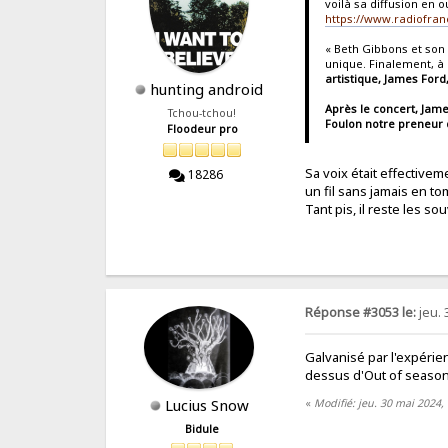
voilà sa diffusion en ou
https://www.radiofran
« Beth Gibbons et son
unique. Finalement, à
artistique, James Ford
hunting android
Après le concert, Jam
Tchou-tchou!
Foulon notre preneur 
Floodeur pro
Sa voix était effective
18286
un fil sans jamais en to
Tant pis, il reste les s
Réponse #3053 le:
jeu. 
Galvanisé par l'expérie
dessus d'Out of season. 
Lucius Snow
«
Modifié: jeu. 30 mai 2024,
Bidule