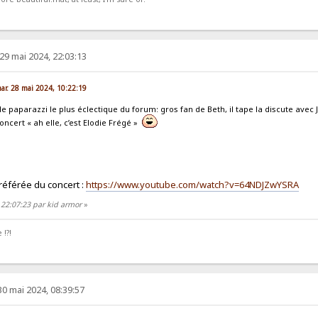
29 mai 2024, 22:03:13
mar. 28 mai 2024, 10:22:19
le paparazzi le plus éclectique du forum: gros fan de Beth, il tape la discute avec J
oncert « ah elle, c’est Elodie Frégé »
référée du concert :
https://www.youtube.com/watch?v=64NDJZwYSRA
 22:07:23 par kid armor
»
 !?!
30 mai 2024, 08:39:57