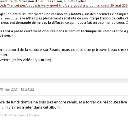
verture de l’émission d’hier. T’as raison, elle était jolie!
ce.fr/franceinter/podcasts/very-good-trip/very-good-trip-du-mercredi-29-mai-202
 groupe ont aussi interprété une version de
« Roads »,
un des premiers classiques 
 la réécoute,
elle n’était pas pleinement satisfaite de son interprétation de cette 
, nous ont demandé de ne pas la diffuser,
ce qui nous a fait un peu mal au cœur. C
es Ford a passé carrément 2 heures dans le camion technique de Radio France à 
de son.
»
ment au bord de la rupture sur Roads, mais c'est ce que je trouve beau chez 
mber.
ouvenirs (et les vidéos youtube).
30 mai 2024, 13:24:22
nce de lundi dont je ne suis pas encore remis, et à forcer de réécoutes liv
Il n'y a rien à jeter dans cet album.
 13:31:22 par Lucius Snow
»