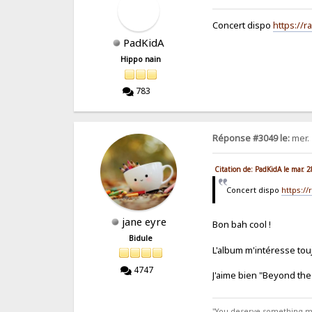
Concert dispo
https://
PadKidA
Hippo nain
783
Réponse #3049 le:
mer. 
Citation de: PadKidA le mar. 
Concert dispo
https:/
jane eyre
Bon bah cool !
Bidule
L'album m'intéresse to
4747
J'aime bien "Beyond the
"You deserve something more