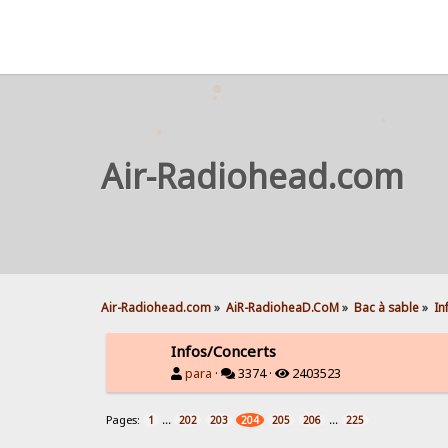
Air-Radiohead.com
Air-Radiohead.com
»
AiR-RadioheaD.CoM
»
Bac à sable
»
In
Infos/Concerts
para
·
3374 ·
2403523
Pages:
...
...
1
202
203
204
205
206
225