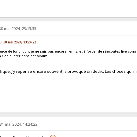
30 mai 2024, 23:13:35
eu. 30 mai 2024, 13:24:22
ence de lundi dont je ne suis pas encore remis, et à forcer de réécoutes live co
 a rien à jeter dans cet album.
nifique, j’y repense encore souvent) a provoqué un déclic. Les choses qui
31 mai 2024, 14:24:22