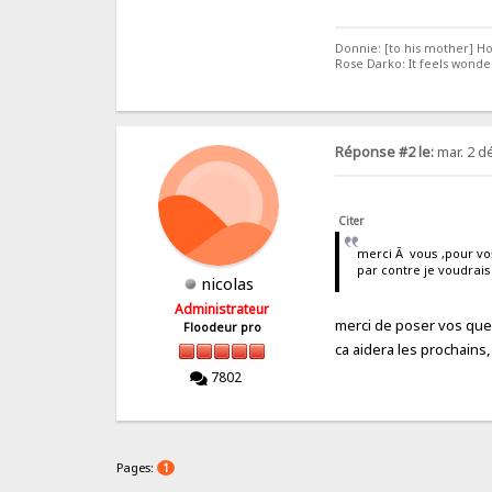
Donnie: [to his mother] How
Rose Darko: It feels wonde
Réponse #2 le:
mar. 2 d
Citer
merci Ã vous ,pour vos
par contre je voudrais 
nicolas
Administrateur
merci de poser vos ques
Floodeur pro
ca aidera les prochain
7802
Pages:
1