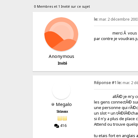
0 Membres et 1 Invité sur ce sujet
le:
mar. 2 décembre 2003
merci Ã vous ,pour
par contre je voudrais
Anonymous
Invité
Réponse #1 le:
mar. 2 d
allÃ© je m'y coll
les gens connectÃ© sur 
Megalo
une personne qui rÃ©cu
Sklavax
un slot = un tÃ©lÃ©cha
si il n'y a plus de place
Attend ou trouve quelqu
416
tu etais fort en anglai