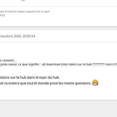
's it feel to have a wacko for a son?
rful.
écembre 2003, 20:05:54
 conseils....
juste savoir ce que signifie : all download slots taken sur le hub ????????? merci !!!!
tions sur le hub dans le topic du hub.
s, et ca evitera que tout le monde pose les meme questions