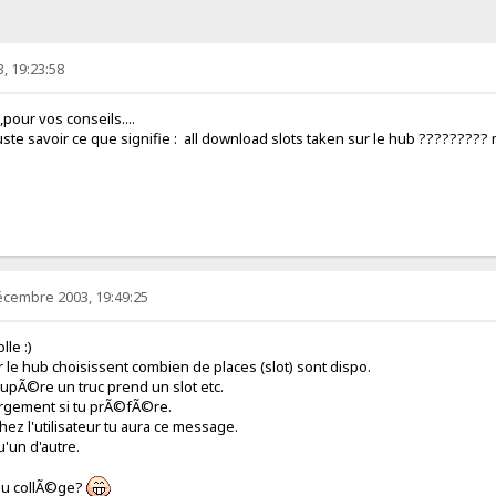
, 19:23:58
 vos conseils....
 juste savoir ce que signifie : all download slots taken sur le hub ????
écembre 2003, 19:49:25
e :)
le hub choisissent combien de places (slot) sont dispo.
pÃ©re un truc prend un slot etc.
rgement si tu prÃ©fÃ©re.
 chez l'utilisateur tu aura ce message.
'un d'autre.
s au collÃ©ge?