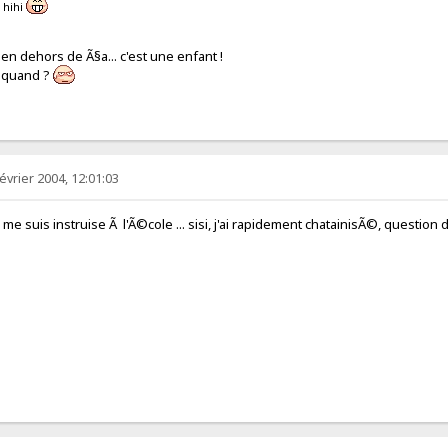
 hihi
en dehors de Ã§a... c'est une enfant !
s quand ?
évrier 2004, 12:01:03
instruise Ã l'Ã©cole ... sisi, j'ai rapidement chatainisÃ©, question 