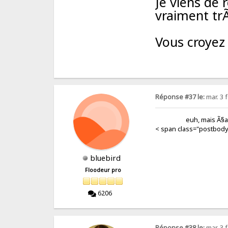
Je viens de 
vraiment trÃ
Vous croyez 
Réponse #37 le:
mar. 3 f
euh, mais Ã§a veut
< span class="p
bluebird
Floodeur pro
6206
Réponse #38 le:
mar. 3 f