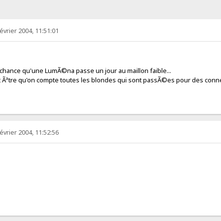
évrier 2004, 11:51:01
de chance qu'une LumÃ©na passe un jour au maillon faible...
ut Ãªtre qu'on compte toutes les blondes qui sont passÃ©es pour des conn
évrier 2004, 11:52:56
 !