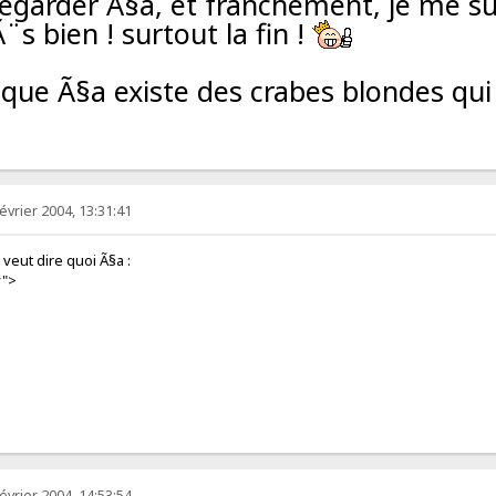
regarder Ã§a, et franchement, je me su
¨s bien ! surtout la fin !
que Ã§a existe des crabes blondes qui 
évrier 2004, 13:31:41
 dire quoi Ã§a :
ostbody">
évrier 2004, 14:53:54