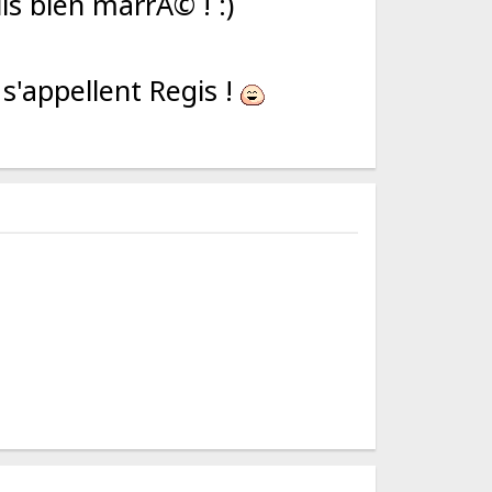
is bien marrÃ© ! :)
s'appellent Regis !