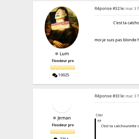
Réponse #32 le:
mar. 3 f
C'est ta catchounet
moi je suis pas blonde 
Lum
Floodeur pro
10025
Réponse #33 le:
mar. 3 f
Citer
Jeman
Floodeur pro
C'est ta catchounette 