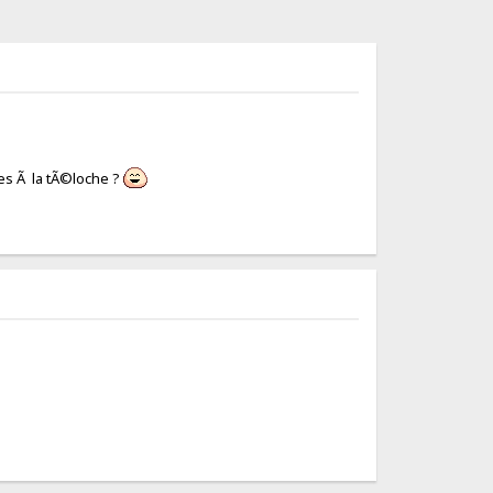
es Ã la tÃ©loche ?