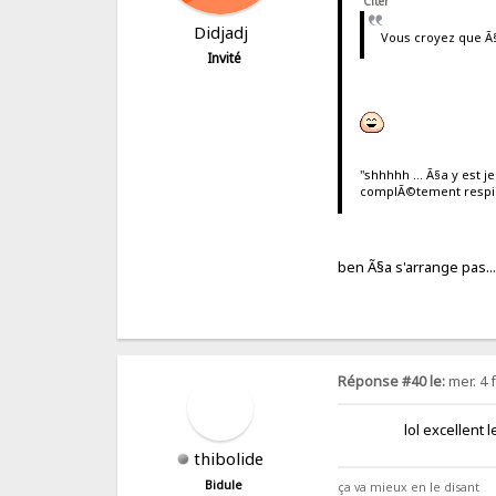
Citer
Didjadj
Vous croyez que Ã§
Invité
"shhhhh ... Ã§a y est je
complÃ©tement respirab
ben Ã§a s'arrang
Réponse #40 le:
mer. 4 
lol excellent le
thibolide
Bidule
ça va mieux en le disant