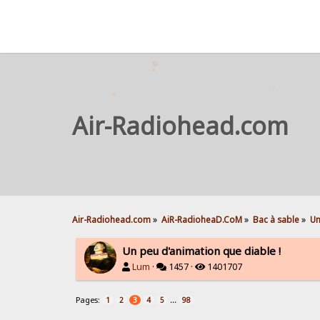
Air-Radiohead.com
Air-Radiohead.com
»
AiR-RadioheaD.CoM
»
Bac à sable
»
Un
Un peu d'animation que diable !
Lum
·
1457 ·
1401707
Pages:
...
1
2
3
4
5
98