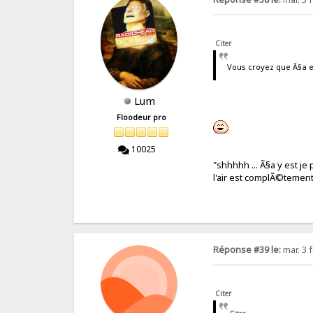
Citer
Vous croyez que Ã§a ex
Lum
Floodeur pro
10025
"shhhhh ... Ã§a y est je 
l'air est complÃ©tem
Réponse #39 le:
mar. 3 f
Citer