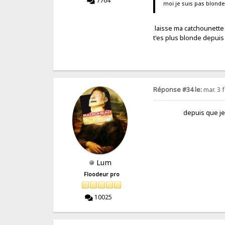
7764
moi je suis pas blonde
laisse ma catchounette 
t'es plus blonde depui
Réponse #34 le:
mar. 3 f
depuis que je me suis 
Lum
Floodeur pro
10025