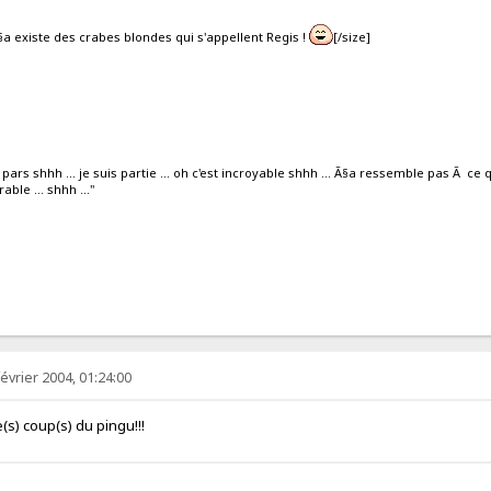
a existe des crabes blondes qui s'appellent Regis !
[/size]
 pars shhh ... je suis partie ... oh c'est incroyable shhh ... Ã§a ressemble pas Ã ce qu
le ... shhh ..."
e pas...
février 2004, 01:24:00
(s) coup(s) du pingu!!!