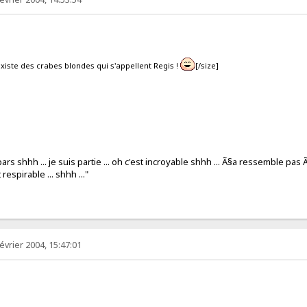
iste des crabes blondes qui s'appellent Regis !
[/size]
pars shhh ... je suis partie ... oh c'est incroyable shhh ... Ã§a ressemble pas Ã
ent respirable ... shhh ..."
évrier 2004, 15:47:01