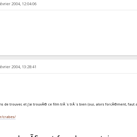
évrier 2004, 12:04:06
!
évrier 2004, 13:28:41
ens de trouver, et j'ai trouvÃ© ce film trÃ¨s trÃ¨s bien (oui, alors forcÃ©ment, faut a
fr/crabes/