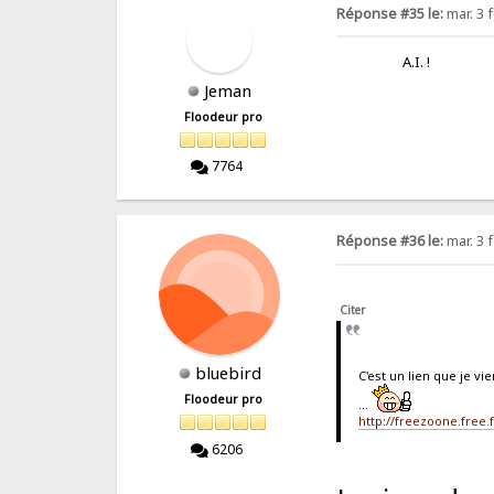
Réponse #35 le:
mar. 3 f
A.I. 
Jeman
Floodeur pro
7764
Réponse #36 le:
mar. 3 f
Citer
bluebird
C'est un lien que je vi
Floodeur pro
...
http://freezoone.free.
6206