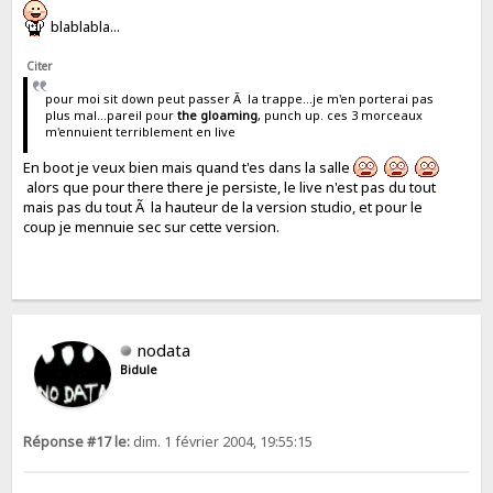
blablabla...
Citer
pour moi sit down peut passer Ã la trappe...je m'en porterai pas
plus mal...pareil pour
the gloaming
, punch up. ces 3 morceaux
m'ennuient terriblement en live
En boot je veux bien mais quand t'es dans la salle
alors que pour there there je persiste, le live n'est pas du tout
mais pas du tout Ã la hauteur de la version studio, et pour le
coup je mennuie sec sur cette version.
nodata
Bidule
Réponse #17 le:
dim. 1 février 2004, 19:55:15