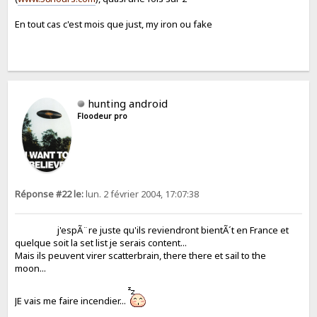
En tout cas c'est mois que just, my iron ou fake
hunting android
Floodeur pro
Réponse #22 le:
lun. 2 février 2004, 17:07:38
j'espÃ¨re juste qu'ils reviendront bientÃ´t en France et
quelque soit la set list je serais content...
Mais ils peuvent virer scatterbrain, there there et sail to the
moon...
JE vais me faire incendier...