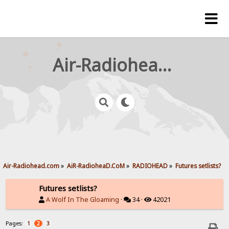
Air-Radiohead.com
Air-Radiohead.com
»
AiR-RadioheaD.CoM
»
RADIOHEAD
»
Futures setlists?
Futures setlists?
A Wolf In The Gloaming
·
34 ·
42021
Pages:
1
2
3