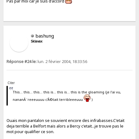
Pas par moi car je suis d'accord
bashung
Sklavax
Réponse #24 le:
lun. 2 février 2004, 18:33:56
Citer
This... this... this... this is... this is... this is the gloaming (je l'ai vu,
nananÃ¨reeeuuuu c'Ã©tait terribleeeuuu
)
Ouais mon pantalon se souvient encore des infrabasses.C'etait
deja terrible a Belfort mais alors a Bercy c'etait...je trouve pas le
mot pour qualifier ce son.