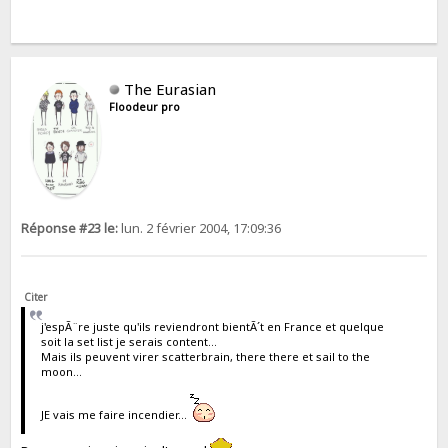
The Eurasian
Floodeur pro
Réponse #23 le:
lun. 2 février 2004, 17:09:36
Citer
j'espÃ¨re juste qu'ils reviendront bientÃ´t en France et quelque
soit la set list je serais content...
Mais ils peuvent virer scatterbrain, there there et sail to the
moon...
JE vais me faire incendier...