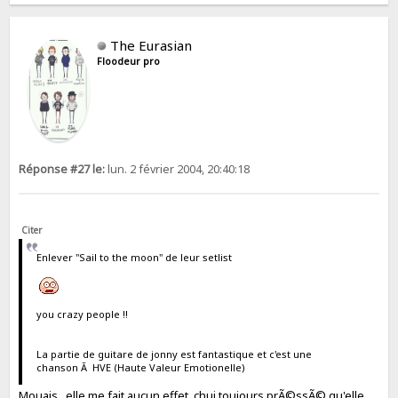
The Eurasian
Floodeur pro
Réponse #27 le:
lun. 2 février 2004, 20:40:18
Citer
Enlever "Sail to the moon" de leur setlist
you crazy people !!
La partie de guitare de jonny est fantastique et c'est une
chanson Ã HVE (Haute Valeur Emotionelle)
Mouais...elle me fait aucun effet, chui toujours prÃ©ssÃ© qu'elle