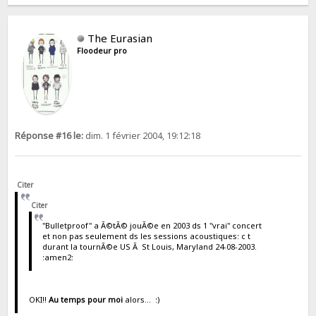
The Eurasian
Floodeur pro
Réponse #16 le:
dim. 1 février 2004, 19:12:18
Citer
Citer
"Bulletproof" a Ã©tÃ© jouÃ©e en 2003 ds 1 "vrai" concert
et non pas seulement ds les sessions acoustiques: c t
durant la tournÃ©e US Ã St Louis, Maryland 24-08-2003.
:amen2:
OKI!!
Au temps pour moi
alors... :)