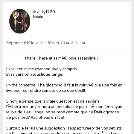
astyl120
Bidule
Réponse #19 le:
dim. 1 février 2004, 21:51:34
There There et sa mÃ©lodie assassine ?
Excellentissime chanson, live y compris.
Et sa version acoustique :ange:
En the concerne 'The gloaming' il faut l'avoir vÃ©cue une fois en
live pour se rendre compte de ce que c'est!!
Sinon je pense que la vraie question est de savoir si
l'Ã©lectronique prendra un peu plus de place oÃ¹ non (en voyant
le live de 1995 :ange: on se rend compte que c'Ã©tait qqchose
de plus 'brut' Radiohead en live).
Surtout je ferais une suggestion : zappez 'Creep' de vos setlists,
on l'a vraiment assez entendue sur les setlists celle-lÃ ; je fais