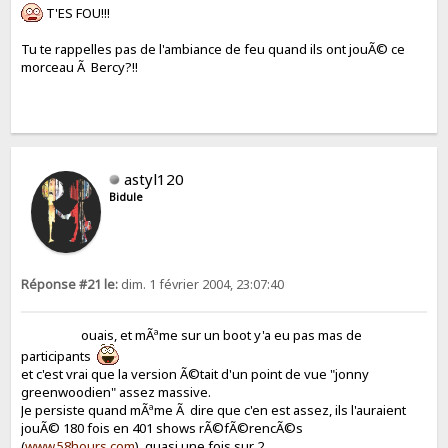
T'ES FOU!!!
Tu te rappelles pas de l'ambiance de feu quand ils ont jouÃ© ce
morceau Ã Bercy?!!
astyl120
Bidule
Réponse #21 le:
dim. 1 février 2004, 23:07:40
ouais, et mÃªme sur un boot y'a eu pas mas de
participants
et c'est vrai que la version Ã©tait d'un point de vue "jonny
greenwoodien" assez massive.
Je persiste quand mÃªme Ã dire que c'en est assez, ils l'auraient
jouÃ© 180 fois en 401 shows rÃ©fÃ©rencÃ©s
(
www.58hours.com
), quasi une fois sur 2