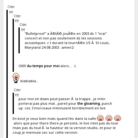
Citer
Citer
Citer
"Bulletproof" a Ã©tÃ© jouÃ©e en 2003 ds 1 "vrai"
concert et non pas seulement ds les sessions
acoustiques: c t durant la tournÃ©e US Ã St Louis,
Maryland 24-08-2003. :amen2:
OKI!!
Au temps pour moi
alors... :)
blablabla...
Citer
pour moi sit down peut passer Ã la trappe...je m'en
porterai pas plus mal...pareil pour
the gloaming
, punch
up. ces 3 morceaux m'ennuient terriblement en live
En boot je veux bien mais quand t'es dans la salle
alors que pour there there je persiste, le live n'est pas du tout
mais pas du tout Ã la hauteur de la version studio, et pour le
coup je mennuie sec sur cette version.