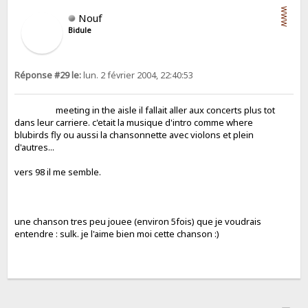
WWW
Nouf
Bidule
Réponse #29 le:
lun. 2 février 2004, 22:40:53
meeting in the aisle il fallait aller aux concerts plus tot
dans leur carriere. c'etait la musique d'intro comme where
blubirds fly ou aussi la chansonnette avec violons et plein
d'autres...
vers 98 il me semble.
une chanson tres peu jouee (environ 5fois) que je voudrais
entendre : sulk. je l'aime bien moi cette chanson :)