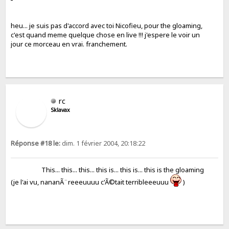
heu... je suis pas d'accord avec toi Nicofieu, pour the gloaming,
c'est quand meme quelque chose en live !!! j'espere le voir un
jour ce morceau en vrai. franchement.
rc
Sklavax
Réponse #18 le:
dim. 1 février 2004, 20:18:22
This... this... this... this is... this is... this is the gloaming
(je l'ai vu, nananÃ¨reeeuuuu c'Ã©tait terribleeeuuu
)