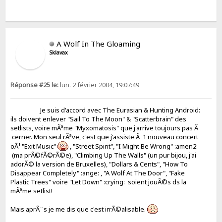
A Wolf In The Gloaming
Sklavax
Réponse #25 le:
lun. 2 février 2004, 19:07:49
Je suis d'accord avec The Eurasian & Hunting Android:
ils doivent enlever "Sail To The Moon" & "Scatterbrain" des
setlists, voire mÃªme "Myxomatosis" que j'arrive toujours pas Ã
cerner. Mon seul rÃªve, c'est que j'assiste Ã 1 nouveau concert
oÃ¹ "Exit Music"
, "Street Spirit", "I Might Be Wrong" :amen2:
(ma prÃ©fÃ©rÃ©e), "Climbing Up The Walls" (un pur bijou, j'ai
adorÃ© la version de Bruxelles), "Dollars & Cents", "How To
Disappear Completely" :ange: , "A Wolf At The Door", "Fake
Plastic Trees" voire "Let Down" :crying: soient jouÃ©s ds la
mÃªme setlist!
Mais aprÃ¨s je me dis que c'est irrÃ©alisable.