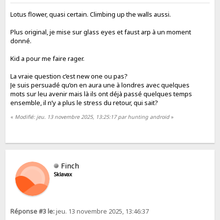
Lotus flower, quasi certain. Climbing up the walls aussi.
Plus original, je mise sur glass eyes et faust arp à un moment
donné.
Kid a pour me faire rager.
La vraie question c’est new one ou pas?
Je suis persuadé qu’on en aura une à londres avec quelques
mots sur leu avenir mais là ils ont déjà passé quelques temps
ensemble, il n’y a plus le stress du retour, qui sait?
«
Modifié: jeu. 13 novembre 2025, 13:25:17 par hunting android
»
Finch
Sklavax
Réponse #3 le:
jeu. 13 novembre 2025, 13:46:37