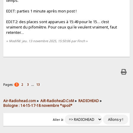
temps.
EDIT: parties 1 minute après mon post !
EDIT2: des places sont apparues à 15:49 pour le 15… c’est
vraiment du pifomètre. Pour ceux qui le veulent vraiment, faut
retenter…
«
Modifié: jeu. 13 novembre 2025, 15:50:06 par Finch
»
Pages:
...
1
2
3
13
Air-Radiohead.com
»
AiR-RadioheaD.CoM
»
RADIOHEAD
»
Bologne : 14-15-17-18 novembre *spoil*
Aller à: