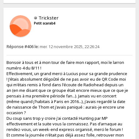
Trickster
Petit scarabé
Réponse #406 le:
mer. 12 novembre 2025, 22:26:24
Bonsoir à tous et à mon tour de faire mon rapport, moi le larron
numéro 4 du 8/11 !
Effectivement, un grand merci à Lucius pour sa grande prudence
! J'étais absolument dégoûté de ne pas avoir eu de QR Code moi
qui m'étais remis à fond dans l'écoute de Radiohead depuis un
an (en me disant que ce groupe était encore mieux que ce que je
pensais à ma première période fan...). Jamais vu en concert
(même quand j'habitais à Paris en 2016...), j'avais regardé la date
de naissance de Thom et j'avais paniqué : aurais-je encore une
occasion ?
Du coup sans trop y croire j'ai contacté Hunting par MP
effectivement et la suite vous la connaissez. Pas d'arnaque au
rendez-vous, un week-end express organisé, merci le forum !
Et comme la journée n'était pas déjà assez folle, retrouver mon