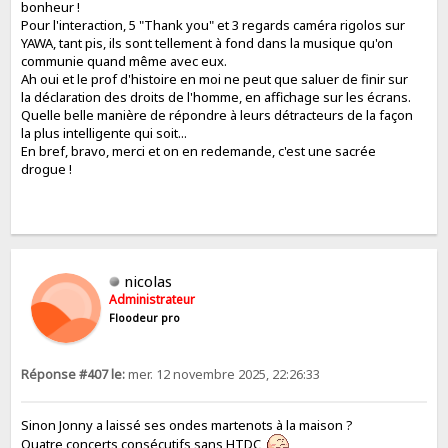
bonheur !
Pour l'interaction, 5 "Thank you" et 3 regards caméra rigolos sur
YAWA, tant pis, ils sont tellement à fond dans la musique qu'on
communie quand même avec eux.
Ah oui et le prof d'histoire en moi ne peut que saluer de finir sur
la déclaration des droits de l'homme, en affichage sur les écrans.
Quelle belle manière de répondre à leurs détracteurs de la façon
la plus intelligente qui soit...
En bref, bravo, merci et on en redemande, c'est une sacrée
drogue !
nicolas
Administrateur
Floodeur pro
Réponse #407 le:
mer. 12 novembre 2025, 22:26:33
Sinon Jonny a laissé ses ondes martenots à la maison ?
Quatre concerts consécutifs sans HTDC