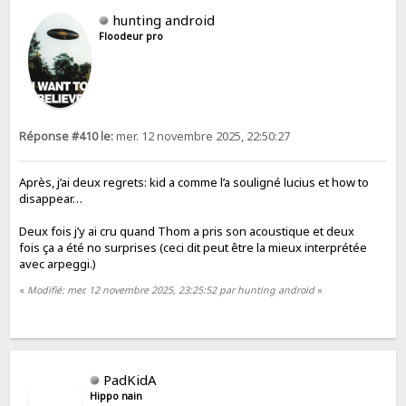
hunting android
Floodeur pro
Réponse #410 le:
mer. 12 novembre 2025, 22:50:27
Après, j’ai deux regrets: kid a comme l’a souligné lucius et how to
disappear…
Deux fois j’y ai cru quand Thom a pris son acoustique et deux
fois ça a été no surprises (ceci dit peut être la mieux interprétée
avec arpeggi.)
«
Modifié: mer. 12 novembre 2025, 23:25:52 par hunting android
»
PadKidA
Hippo nain