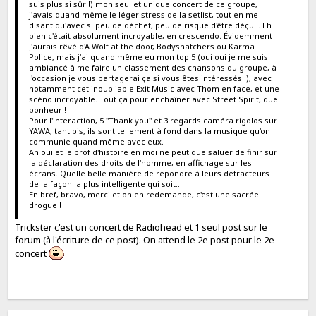
suis plus si sûr !) mon seul et unique concert de ce groupe,
j'avais quand même le léger stress de la setlist, tout en me
disant qu'avec si peu de déchet, peu de risque d'être déçu... Eh
bien c'était absolument incroyable, en crescendo. Évidemment
j'aurais rêvé d'A Wolf at the door, Bodysnatchers ou Karma
Police, mais j'ai quand même eu mon top 5 (oui oui je me suis
ambiancé à me faire un classement des chansons du groupe, à
l'occasion je vous partagerai ça si vous êtes intéressés !), avec
notamment cet inoubliable Exit Music avec Thom en face, et une
scéno incroyable. Tout ça pour enchaîner avec Street Spirit, quel
bonheur !
Pour l'interaction, 5 "Thank you" et 3 regards caméra rigolos sur
YAWA, tant pis, ils sont tellement à fond dans la musique qu'on
communie quand même avec eux.
Ah oui et le prof d'histoire en moi ne peut que saluer de finir sur
la déclaration des droits de l'homme, en affichage sur les
écrans. Quelle belle manière de répondre à leurs détracteurs
de la façon la plus intelligente qui soit...
En bref, bravo, merci et on en redemande, c'est une sacrée
drogue !
Trickster c'est un concert de Radiohead et 1 seul post sur le
forum (à l'écriture de ce post). On attend le 2e post pour le 2e
concert