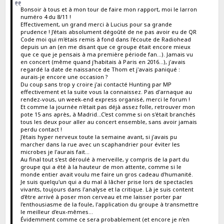
Bonsoir à tous et à mon tour de faire mon rapport, moi le larron
numéro 4 du 8/11 !
Effectivement, un grand merci à Lucius pour sa grande
prudence ! J'étais absolument dégoûté de ne pas avoir eu de QR
Code moi qui m'étais remis à fond dans l'écoute de Radiohead
depuis un an (en me disant que ce groupe était encore mieux
que ce que je pensais à ma première période fan...). Jamais vu
en concert (même quand j'habitais à Paris en 2016...), j'avais
regardé la date de naissance de Thom et j'avais paniqué :
aurais-je encore une occasion ?
Du coup sans trop y croire j'ai contacté Hunting par MP
effectivement et la suite vous la connaissez. Pas d'arnaque au
rendez-vous, un week-end express organisé, merci le forum !
Et comme la journée n'était pas déjà assez folle, retrouver mon
pote 15 ans après, à Madrid...C'est comme si on s'était branchés
tous les deux pour aller au concert ensemble, sans avoir jamais
perdu contact !
J'étais hyper nerveux toute la semaine avant, si j'avais pu
marcher dans la rue avec un scaphandrier pour éviter les
microbes je l'aurais fait...
Au final tout s'est déroulé à merveille, y compris de la part du
groupe qui a été à la hauteur de mon attente, comme si le
monde entier avait voulu me faire un gros cadeau d'humanité.
Je suis quelqu'un qui a du mal à lâcher prise lors de spectacles
vivants, toujours dans l'analyse et la critique. Là je suis content
d'être arrivé à poser mon cerveau et me laisser porter par
l'enthousiasme de la foule, l'application du groupe à transmettre
le meilleur d'eux-mêmes...
Évidemment comme ce sera probablement (et encore je n'en