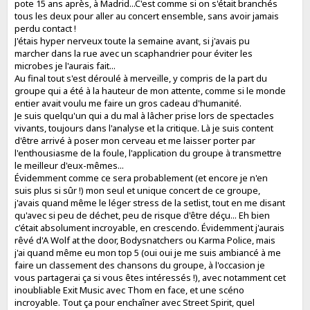
pote 15 ans après, à Madrid...C'est comme si on s'était branchés
tous les deux pour aller au concert ensemble, sans avoir jamais
perdu contact !
J'étais hyper nerveux toute la semaine avant, si j'avais pu
marcher dans la rue avec un scaphandrier pour éviter les
microbes je l'aurais fait...
Au final tout s'est déroulé à merveille, y compris de la part du
groupe qui a été à la hauteur de mon attente, comme si le monde
entier avait voulu me faire un gros cadeau d'humanité.
Je suis quelqu'un qui a du mal à lâcher prise lors de spectacles
vivants, toujours dans l'analyse et la critique. Là je suis content
d'être arrivé à poser mon cerveau et me laisser porter par
l'enthousiasme de la foule, l'application du groupe à transmettre
le meilleur d'eux-mêmes...
Évidemment comme ce sera probablement (et encore je n'en
suis plus si sûr !) mon seul et unique concert de ce groupe,
j'avais quand même le léger stress de la setlist, tout en me disant
qu'avec si peu de déchet, peu de risque d'être déçu... Eh bien
c'était absolument incroyable, en crescendo. Évidemment j'aurais
rêvé d'A Wolf at the door, Bodysnatchers ou Karma Police, mais
j'ai quand même eu mon top 5 (oui oui je me suis ambiancé à me
faire un classement des chansons du groupe, à l'occasion je
vous partagerai ça si vous êtes intéressés !), avec notamment cet
inoubliable Exit Music avec Thom en face, et une scéno
incroyable. Tout ça pour enchaîner avec Street Spirit, quel