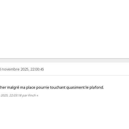
0 novembre 2025, 22:00:45
lâcher malgré ma place pourrie touchant quasiment le plafond.
 2025, 22:03:18 par Finch
»