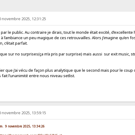
0 novembre 2025, 12:31:25
é par le public. Au contraire je dirais, tout le monde était excité, d’excelle
é à l’ambiance un peu magique de ces retrouvailles. Alors j’imagine qu’en f
 c’était parfait.
 que sur no surprises(ça m’a pris par surprise) mais aussi sur exit music, st
mier que j’ai vécu de façon plus analytique que le second mais pour le coup 
fait l’unanimité entre nous niveau setlist.
0 novembre 2025, 13:59:15
dim. 9 novembre 2025, 13:34:26