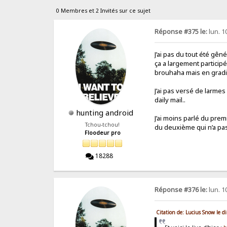
0 Membres et 2 Invités sur ce sujet
Réponse #375 le:
lun. 1
J’ai pas du tout été gên
ça a largement particip
brouhaha mais en gradin,
J’ai pas versé de larmes
daily mail..
hunting android
J’ai moins parlé du pre
Tchou-tchou!
du deuxième qui n’a pas 
Floodeur pro
18288
Réponse #376 le:
lun. 1
Citation de: Lucius Snow le 