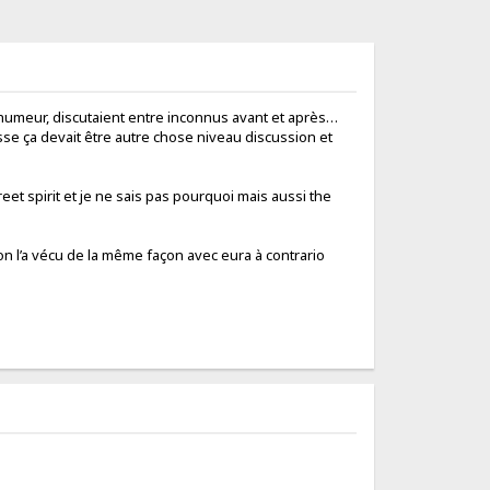
nte humeur, discutaient entre inconnus avant et après…
osse ça devait être autre chose niveau discussion et
reet spirit et je ne sais pas pourquoi mais aussi the
on l’a vécu de la même façon avec eura à contrario