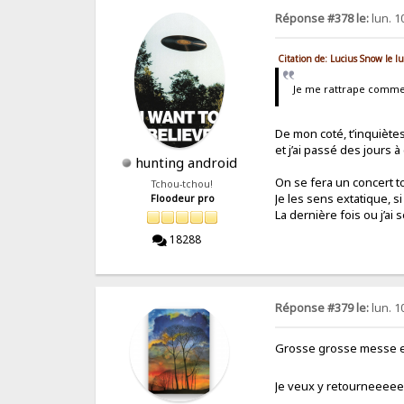
Réponse #378 le:
lun. 1
Citation de: Lucius Snow le 
Je me rattrape comme
De mon coté, t’inquiètes,
et j’ai passé des jours 
hunting android
On se fera un concert t
Tchou-tchou!
Je les sens extatique, s
Floodeur pro
La dernière fois ou j’ai
18288
Réponse #379 le:
lun. 1
Grosse grosse messe en
Je veux y retourneee