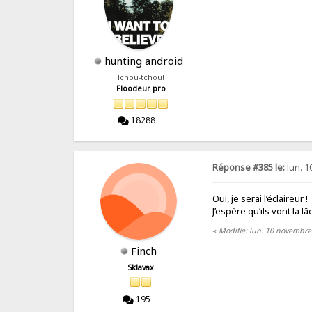
hunting android
Tchou-tchou!
Floodeur pro
18288
Réponse #385 le:
lun. 1
Oui, je serai l’éclaireur !
J’espère qu’ils vont la 
«
Modifié: lun. 10 novembre
Finch
Sklavax
195