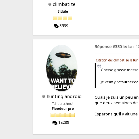
climbatize
Bidule
3939
Réponse #380 le:
lun. 1
Citation de: climbatize le l
Grosse grosse messe e
Je veux y retournee
hunting android
Ouais je suis un peu en 
que deux semaines de 
Tchou-tchou!
Floodeur pro
Espérons qu’il y ait un
18288