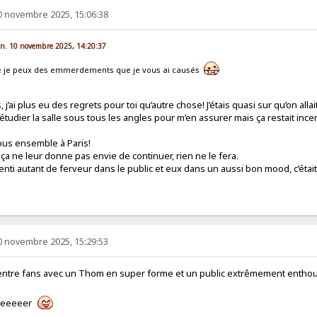
0 novembre 2025, 15:06:38
lun. 10 novembre 2025, 14:20:37
 je peux des emmerdements que je vous ai causés
 j’ai plus eu des regrets pour toi qu’autre chose! J’étais quasi sur qu’on alla
à étudier la salle sous tous les angles pour m’en assurer mais ça restait incer
ous ensemble à Paris!
i ça ne leur donne pas envie de continuer, rien ne le fera.
 senti autant de ferveur dans le public et eux dans un aussi bon mood, c’étai
0 novembre 2025, 15:29:53
tre fans avec un Thom en super forme et un public extrêmement enthous
eeeeeeer