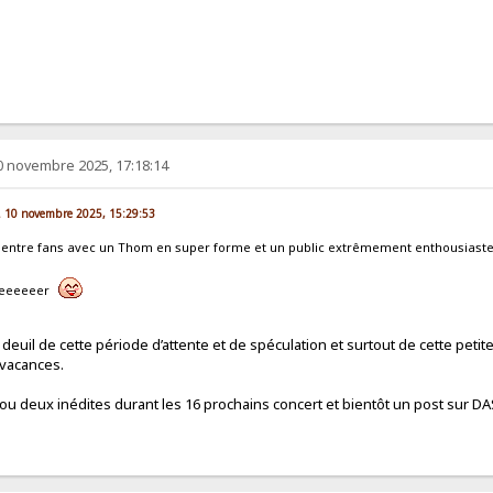
0 novembre 2025, 17:18:14
un. 10 novembre 2025, 15:29:53
ntre fans avec un Thom en super forme et un public extrêmement enthousiaste 
eeeeeeeer
deuil de cette période d’attente et de spéculation et surtout de cette peti
vacances.
e ou deux inédites durant les 16 prochains concert et bientôt un post sur 