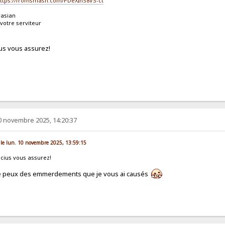
ttps://fromsmash.com/PDeXInS8VS-ct
rasian
votre serviteur
ius vous assurez!
0 novembre 2025, 14:20:37
 le lun. 10 novembre 2025, 13:59:15
ucius vous assurez!
je peux des emmerdements que je vous ai causés