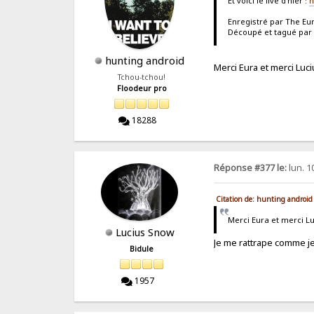
Et voici le live d'hier :
h
Enregistré par The Eu
Découpé et tagué par 
hunting android
Merci Eura et merci Luc
Tchou-tchou!
Floodeur pro
18288
Réponse #377 le:
lun. 1
Citation de: hunting android
Merci Eura et merci L
Lucius Snow
Je me rattrape comme 
Bidule
1957