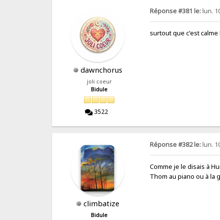
Réponse #381 le:
lun. 1
surtout que c'est calme l
dawnchorus
joli coeur
Bidule
3522
Réponse #382 le:
lun. 1
Comme je le disais à Hun
Thom au piano ou à la g
climbatize
Bidule