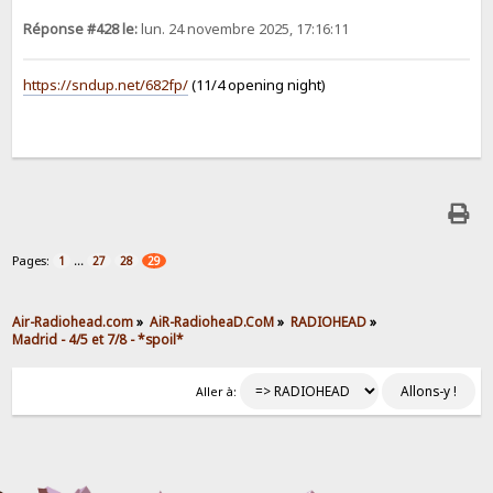
Réponse #428 le:
lun. 24 novembre 2025, 17:16:11
https://sndup.net/682fp/
(11/4 opening night)
Pages:
...
1
27
28
29
Air-Radiohead.com
»
AiR-RadioheaD.CoM
»
RADIOHEAD
»
Madrid - 4/5 et 7/8 - *spoil*
Aller à: