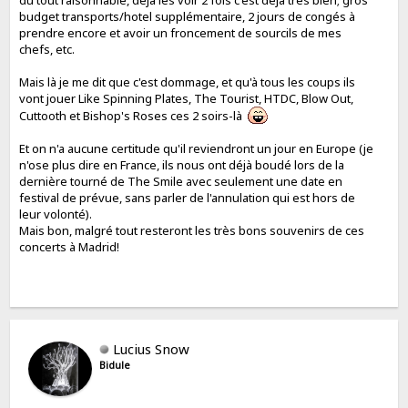
du tout raisonnable, déjà les voir 2 fois c'est déjà très bien; gros
budget transports/hotel supplémentaire, 2 jours de congés à
prendre encore et avoir un froncement de sourcils de mes
chefs, etc.
Mais là je me dit que c'est dommage, et qu'à tous les coups ils
vont jouer Like Spinning Plates, The Tourist, HTDC, Blow Out,
Cuttooth et Bishop's Roses ces 2 soirs-là
Et on n'a aucune certitude qu'il reviendront un jour en Europe (je
n'ose plus dire en France, ils nous ont déjà boudé lors de la
dernière tourné de The Smile avec seulement une date en
festival de prévue, sans parler de l'annulation qui est hors de
leur volonté).
Mais bon, malgré tout resteront les très bons souvenirs de ces
concerts à Madrid!
Lucius Snow
Bidule