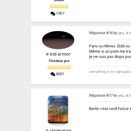
1957
Réponse #16 le:
jeu. 4 
Paris ou Nîmes 2026 ou 
Même si un pote me trav
kid armor
Je ne suis pas dispo po
Floodeur pro
everything in its right place
8031
Réponse #17 le:
jeu. 4 
Berlin c'est cool! Fonce
climbatize