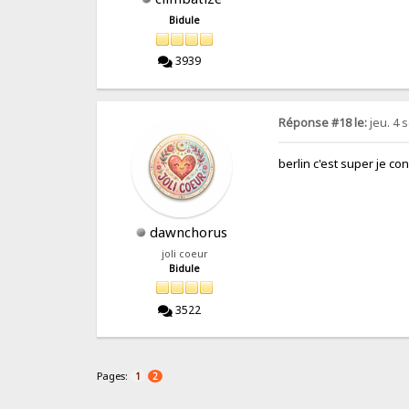
Bidule
3939
Réponse #18 le:
jeu. 4 
berlin c'est super je co
dawnchorus
joli coeur
Bidule
3522
Pages:
1
2