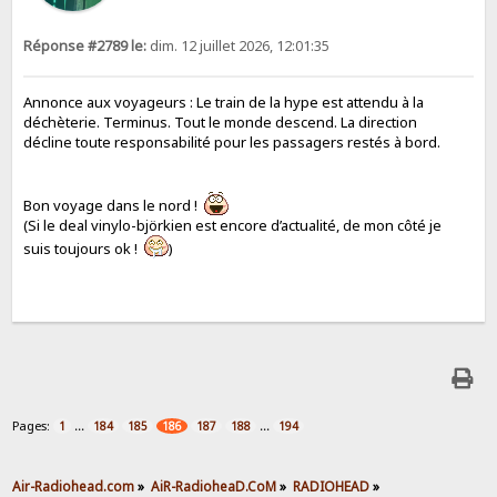
Réponse #2789 le:
dim. 12 juillet 2026, 12:01:35
Annonce aux voyageurs : Le train de la hype est attendu à la
déchèterie. Terminus. Tout le monde descend. La direction
décline toute responsabilité pour les passagers restés à bord.
Bon voyage dans le nord !
(Si le deal vinylo-björkien est encore d’actualité, de mon côté je
suis toujours ok !
)
Pages:
...
...
1
184
185
186
187
188
194
Air-Radiohead.com
»
AiR-RadioheaD.CoM
»
RADIOHEAD
»