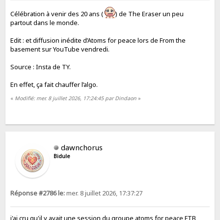
Célébration à venir des 20 ans (
) de The Eraser un peu
partout dans le monde.
Edit : et diffusion inédite d’Atoms for peace lors de From the
basement sur YouTube vendredi.
Source : Insta de TY.
En effet, ça fait chauffer l’algo.
«
Modifié: mer. 8 juillet 2026, 17:24:45 par Dindaon
»
dawnchorus
Bidule
Réponse #2786 le:
mer. 8 juillet 2026, 17:37:27
j'ai cru qu'il y avait une session du groupe atoms for peace FTB