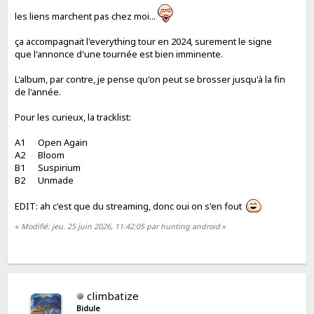
les liens marchent pas chez moi...
ça accompagnait l'everything tour en 2024, surement le signe
que l'annonce d'une tournée est bien imminente.
L'album, par contre, je pense qu'on peut se brosser jusqu'à la fin
de l'année.
Pour les curieux, la tracklist:
A1 Open Again
A2 Bloom
B1 Suspirium
B2 Unmade
EDIT: ah c'est que du streaming, donc oui on s'en fout
«
Modifié: jeu. 25 juin 2026, 11:42:05 par hunting android
»
climbatize
Bidule