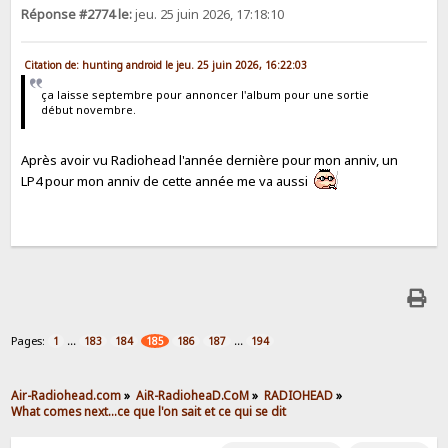
Réponse #2774 le:
jeu. 25 juin 2026, 17:18:10
Citation de: hunting android le jeu. 25 juin 2026, 16:22:03
ça laisse septembre pour annoncer l'album pour une sortie
début novembre.
Après avoir vu Radiohead l'année dernière pour mon anniv, un
LP4 pour mon anniv de cette année me va aussi
Pages:
...
...
1
183
184
185
186
187
194
Air-Radiohead.com
»
AiR-RadioheaD.CoM
»
RADIOHEAD
»
What comes next...ce que l'on sait et ce qui se dit