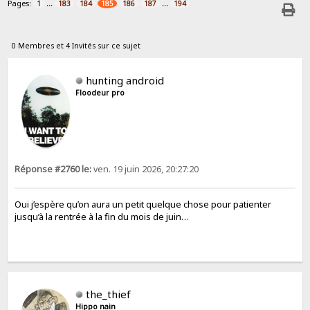
Pages:
...
...
1
183
184
185
186
187
194
0 Membres et 4 Invités sur ce sujet
hunting android
Floodeur pro
Réponse #2760 le:
ven. 19 juin 2026, 20:27:20
Oui j’espère qu’on aura un petit quelque chose pour patienter
jusqu’à la rentrée à la fin du mois de juin…
the_thief
Hippo nain