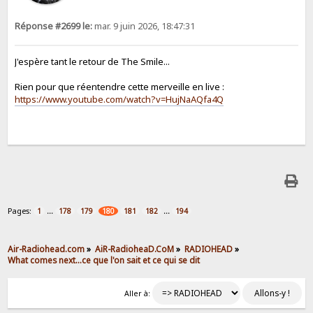
Réponse #2699 le:
mar. 9 juin 2026, 18:47:31
J'espère tant le retour de The Smile...
Rien pour que réentendre cette merveille en live :
https://www.youtube.com/watch?v=HujNaAQfa4Q
Pages:
...
...
1
178
179
180
181
182
194
Air-Radiohead.com
»
AiR-RadioheaD.CoM
»
RADIOHEAD
»
What comes next...ce que l'on sait et ce qui se dit
Aller à: