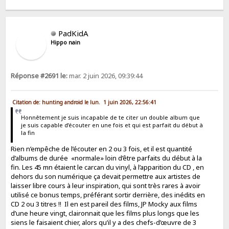
PadKidA
Hippo nain
Réponse #2691 le:
mar. 2 juin 2026, 09:39:44
Citation de: hunting android le lun. 1 juin 2026, 22:56:41
Honnêtement je suis incapable de te citer un double album que
je suis capable d’écouter en une fois et qui est parfait du début à
la fin
Rien n’empêche de l’écouter en 2 ou 3 fois, et il est quantité
d’albums de durée «normale» loin d’être parfaits du début à la
fin. Les 45 mn étaient le carcan du vinyl, à l’apparition du CD , en
dehors du son numérique ça devait permettre aux artistes de
laisser libre cours à leur inspiration, qui sont très rares à avoir
utilisé ce bonus temps, préférant sortir derrière, des inédits en
CD 2 ou 3 titres !! Il en est pareil des films, JP Mocky aux films
d’une heure vingt, claironnait que les films plus longs que les
siens le faisaient chier, alors qu’il y a des chefs-d’œuvre de 3