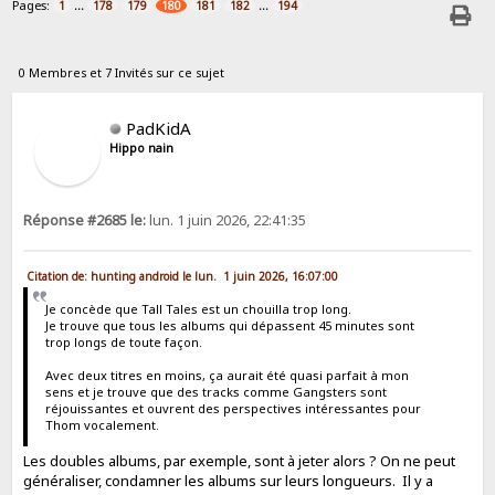
Pages:
...
...
1
178
179
180
181
182
194
0 Membres et 7 Invités sur ce sujet
PadKidA
Hippo nain
Réponse #2685 le:
lun. 1 juin 2026, 22:41:35
Citation de: hunting android le lun. 1 juin 2026, 16:07:00
Je concède que Tall Tales est un chouilla trop long.
Je trouve que tous les albums qui dépassent 45 minutes sont
trop longs de toute façon.
Avec deux titres en moins, ça aurait été quasi parfait à mon
sens et je trouve que des tracks comme Gangsters sont
réjouissantes et ouvrent des perspectives intéressantes pour
Thom vocalement.
Les doubles albums, par exemple, sont à jeter alors ? On ne peut
généraliser, condamner les albums sur leurs longueurs. Il y a