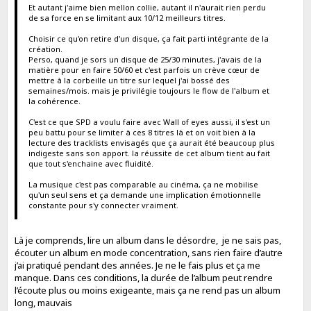
Et autant j'aime bien mellon collie, autant il n'aurait rien perdu
de sa force en se limitant aux 10/12 meilleurs titres.
Choisir ce qu'on retire d'un disque, ça fait parti intégrante de la
création.
Perso, quand je sors un disque de 25/30 minutes, j'avais de la
matière pour en faire 50/60 et c'est parfois un crève cœur de
mettre à la corbeille un titre sur lequel j'ai bossé des
semaines/mois. mais je privilégie toujours le flow de l'album et
la cohérence.
C'est ce que SPD a voulu faire avec Wall of eyes aussi, il s'est un
peu battu pour se limiter à ces 8 titres là et on voit bien à la
lecture des tracklists envisagés que ça aurait été beaucoup plus
indigeste sans son apport. la réussite de cet album tient au fait
que tout s'enchaine avec fluidité.
La musique c'est pas comparable au cinéma, ça ne mobilise
qu'un seul sens et ça demande une implication émotionnelle
constante pour s'y connecter vraiment.
Là je comprends, lire un album dans le désordre, je ne sais pas,
écouter un album en mode concentration, sans rien faire d’autre
j’ai pratiqué pendant des années. Je ne le fais plus et ça me
manque. Dans ces conditions, la durée de l’album peut rendre
l’écoute plus ou moins exigeante, mais ça ne rend pas un album
long, mauvais