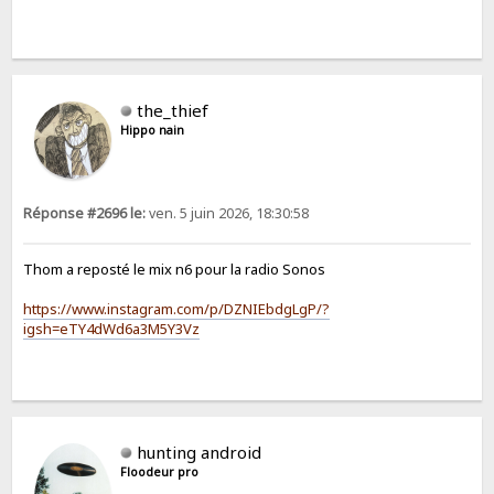
the_thief
Hippo nain
Réponse #2696 le:
ven. 5 juin 2026, 18:30:58
Thom a reposté le mix n6 pour la radio Sonos
https://www.instagram.com/p/DZNIEbdgLgP/?
igsh=eTY4dWd6a3M5Y3Vz
hunting android
Floodeur pro