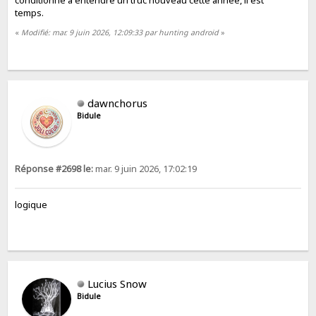
temps.
«
Modifié: mar. 9 juin 2026, 12:09:33 par hunting android
»
dawnchorus
Bidule
Réponse #2698 le:
mar. 9 juin 2026, 17:02:19
logique
Lucius Snow
Bidule