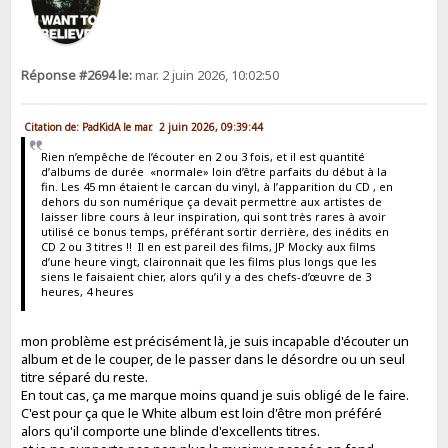
Réponse #2694 le:
mar. 2 juin 2026, 10:02:50
Citation de: PadKidA le mar. 2 juin 2026, 09:39:44
Rien n’empêche de l’écouter en 2 ou 3 fois, et il est quantité
d’albums de durée «normale» loin d’être parfaits du début à la
fin. Les 45 mn étaient le carcan du vinyl, à l’apparition du CD , en
dehors du son numérique ça devait permettre aux artistes de
laisser libre cours à leur inspiration, qui sont très rares à avoir
utilisé ce bonus temps, préférant sortir derrière, des inédits en
CD 2 ou 3 titres !! Il en est pareil des films, JP Mocky aux films
d’une heure vingt, claironnait que les films plus longs que les
siens le faisaient chier, alors qu’il y a des chefs-d’œuvre de 3
heures, 4 heures
mon problème est précisément là, je suis incapable d'écouter un
album et de le couper, de le passer dans le désordre ou un seul
titre séparé du reste.
En tout cas, ça me marque moins quand je suis obligé de le faire.
C'est pour ça que le White album est loin d'être mon préféré
alors qu'il comporte une blinde d'excellents titres.