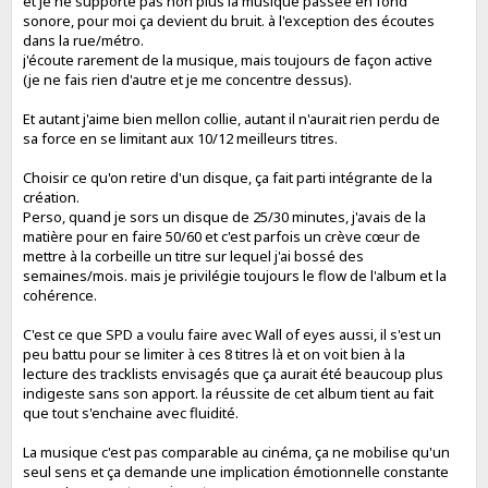
et je ne supporte pas non plus la musique passée en fond
sonore, pour moi ça devient du bruit. à l'exception des écoutes
dans la rue/métro.
j'écoute rarement de la musique, mais toujours de façon active
(je ne fais rien d'autre et je me concentre dessus).
Et autant j'aime bien mellon collie, autant il n'aurait rien perdu de
sa force en se limitant aux 10/12 meilleurs titres.
Choisir ce qu'on retire d'un disque, ça fait parti intégrante de la
création.
Perso, quand je sors un disque de 25/30 minutes, j'avais de la
matière pour en faire 50/60 et c'est parfois un crève cœur de
mettre à la corbeille un titre sur lequel j'ai bossé des
semaines/mois. mais je privilégie toujours le flow de l'album et la
cohérence.
C'est ce que SPD a voulu faire avec Wall of eyes aussi, il s'est un
peu battu pour se limiter à ces 8 titres là et on voit bien à la
lecture des tracklists envisagés que ça aurait été beaucoup plus
indigeste sans son apport. la réussite de cet album tient au fait
que tout s'enchaine avec fluidité.
La musique c'est pas comparable au cinéma, ça ne mobilise qu'un
seul sens et ça demande une implication émotionnelle constante