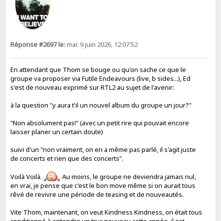
Réponse #2697 le:
mar. 9 juin 2026, 12:07:52
En attendant que Thom se bouge ou qu'on sache ce que le
groupe va proposer via Futile Endeavours (live, b sides...), Ed
s'est de nouveau exprimé sur RTL2 au sujet de l'avenir:
à la question "y aura t'il un nouvel album du groupe un jour?"
"Non absolument pas!" (avec un petit rire qui pouvait encore
laisser planer un certain doute)
suivi d'un "non vraiment, on en a même pas parlé, il s'agit juste
de concerts et rien que des concerts".
Voilà Voilà.
Au moins, le groupe ne deviendra jamais nul,
en vrai, je pense que c'est le bon move même si on aurait tous
rêvé de revivre une période de teasing et de nouveautés.
Vite Thom, maintenant, on veut Kindness Kindness, on était tous
conditionné à entendre un truc nouveau cette année, il est