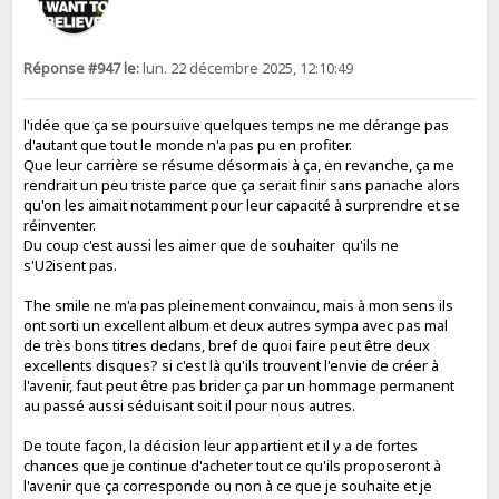
Réponse #947 le:
lun. 22 décembre 2025, 12:10:49
l'idée que ça se poursuive quelques temps ne me dérange pas
d'autant que tout le monde n'a pas pu en profiter.
Que leur carrière se résume désormais à ça, en revanche, ça me
rendrait un peu triste parce que ça serait finir sans panache alors
qu'on les aimait notamment pour leur capacité à surprendre et se
réinventer.
Du coup c'est aussi les aimer que de souhaiter qu'ils ne
s'U2isent pas.
The smile ne m'a pas pleinement convaincu, mais à mon sens ils
ont sorti un excellent album et deux autres sympa avec pas mal
de très bons titres dedans, bref de quoi faire peut être deux
excellents disques? si c'est là qu'ils trouvent l'envie de créer à
l'avenir, faut peut être pas brider ça par un hommage permanent
au passé aussi séduisant soit il pour nous autres.
De toute façon, la décision leur appartient et il y a de fortes
chances que je continue d'acheter tout ce qu'ils proposeront à
l'avenir que ça corresponde ou non à ce que je souhaite et je