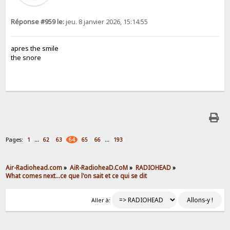
Réponse #959 le:
jeu. 8 janvier 2026, 15:14:55
apres the smile
the snore
Pages:
...
...
1
62
63
64
65
66
193
Air-Radiohead.com
»
AiR-RadioheaD.CoM
»
RADIOHEAD
»
What comes next...ce que l'on sait et ce qui se dit
Aller à: