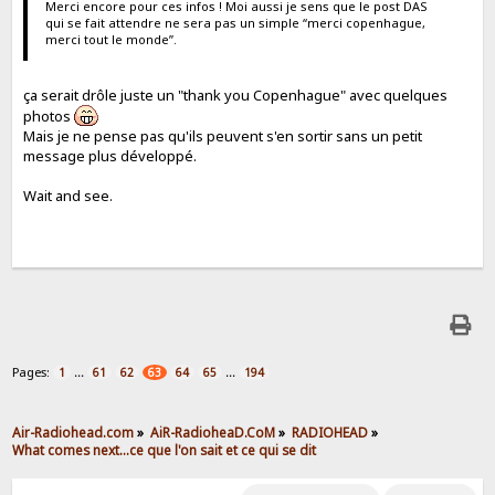
Merci encore pour ces infos ! Moi aussi je sens que le post DAS
qui se fait attendre ne sera pas un simple “merci copenhague,
merci tout le monde”.
ça serait drôle juste un "thank you Copenhague" avec quelques
photos
Mais je ne pense pas qu'ils peuvent s'en sortir sans un petit
message plus développé.
Wait and see.
Pages:
...
...
1
61
62
63
64
65
194
Air-Radiohead.com
»
AiR-RadioheaD.CoM
»
RADIOHEAD
»
What comes next...ce que l'on sait et ce qui se dit