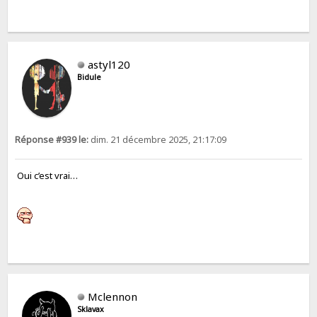
astyl120
Bidule
Réponse #939 le:
dim. 21 décembre 2025, 21:17:09
Oui c’est vrai…
Mclennon
Sklavax