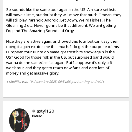
So sounds like the same tour again in the US. Am sure set lists
will move a little, but doubt they will move that much. I mean, they
will still play Paranoid Android, Let Down, Weird Fishes, The
Gloaming :) etc. Never gonna be that different. We aint getting
Fog and The Amazing Sounds of Orgy.
Nice they are active again, and loved this tour. but can't say them
doing it again excites me that much. I do get the purpose of this
European tour. But to do same greatest hits show again in the
US? Good for those folk in the US, but surprised band would
wanna do the same/similar again. But I suppose it's only a 6
week tour, and they get to reach new fans and earn lots of
money and get massive glory.
«
Modifié: ven. 19 décembre 2025, 09:54:58 par hunting android
»
astyl120
Bidule