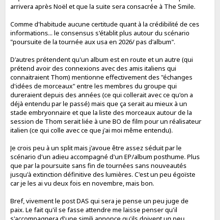
arrivera après Noël et que la suite sera consacrée à The Smile.
Comme d'habitude aucune certitude quant à la crédibilité de ces
informations... le consensus s'établit plus autour du scénario
"poursuite de la tournée aux usa en 2026/ pas d'album".
D'autres prétendent qu'un album est en route et un autre (qui
prétend avoir des connexions avec des amis italiens qui
connaitraient Thom) mentionne effectivement des "échanges
d'idées de morceaux" entre les membres du groupe qui
dureraient depuis des années (ce qui collerait avec ce qu'on a
déjà entendu par le passé) mais que ça serait au mieux à un
stade embryonnaire et que la liste des morceaux autour de la
session de Thom serait liée à une BO de film pour un réalisateur
italien (ce qui colle avec ce que j'ai moi même entendu).
Je crois peu à un split mais j'avoue être assez séduit par le
scénario d'un adieu accompagné d'un EP/album posthume. Plus
que par la poursuite sans fin de tournées sans nouveautés
jusqu'à extinction définitive des lumières. C'est un peu égoïste
car je les ai vu deux fois en novembre, mais bon.
Bref, vivement le post DAS qui sera je pense un peu juge de
paix. Le fait qu'il se fasse attendre me laisse penser qu'il
s'accompagnera d'une simili annonce qu'ils doivent un peu