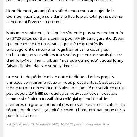
Honnêtement, autant j'étais sûr de mon coup au sujet de la
tournée, autant là, je suis dans le flou le plus total: je ne sais rien
concernant l'avenir du groupe.
Mais mon sentiment, c'est qu'on s'oriente plus vers une tournée
en 3*20 dates sur 3 ans comme pour AMSP sans garantie d'avoir
quelque chose de nouveau. et peut être qu'après ils
envisageront un nouvel enregistrement si le cœur y est.
En l'attente, on va avoir les trucs solos pas encore sortis (le LP2
d'Ed, le lp4 de Thom, l'album "musique du monde" auquel Jonny
faisait allusion dans le sunday times...)
Une sorte de période mixte entre Radiohead et les projets
annexes contrairement aux années précédentes. C'est tout de
même un peu décevant qu'ils aient pas bossé ne serait-ce qu'un
peu depuis 2016 (!!!) sur quelques nouveaux titres...c'est pas
comme si c'était un travail ultra collégial qui mobilisait les
membres du groupe pendant des mois en session d'écriture. La
répartition du travail ça doit être 80% Thom, 15% par Jonny et 5%
pour les autres...
«
Modifié: ven. 19 décembre 2025, 10:24:06 par hunting android
»