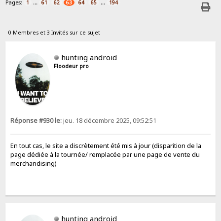
Pages:
...
...
1
61
62
63
64
65
194
0 Membres et 3 Invités sur ce sujet
hunting android
Floodeur pro
Réponse #930 le:
jeu. 18 décembre 2025, 09:52:51
En tout cas, le site a discrètement été mis à jour (disparition de la
page dédiée à la tournée/ remplacée par une page de vente du
merchandising)
hunting android