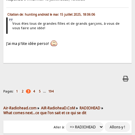
Citation de: hunting android le mar. 15 juillet 2025, 18:06:06
Vous êtes tous de grandes filles et de grands garçons, à vous de
vous faire une idée!
J'ai ma p'tite idée perso!
Pages:
...
1
2
3
4
5
194
Air-Radiohead.com
»
AiR-RadioheaD.CoM
»
RADIOHEAD
»
What comes next...ce que l'on sait et ce qui se dit
Aller à: